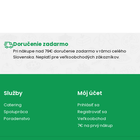
Výborná chuť
Doručenie zadarmo
Pri nákupe nad 79€ doručenie zadarmo v rámci celého
Slovenska. Neplatí pre veľkoobchodých zákazníkov.
Služby
Môj účet
Catering
Prihlásiť sa
Spolupráca
Registrovať sa
Poradenstvo
Veľkoobchod
7€ na prvý nákup