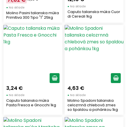
●
Na sklade
●
Na sklade
Caputo talianska múka Cuor
Molino Pasini talianska múka
di Cereali 1kg
Primitiva 300 Tipo "1" 25kg
3,24 €
4,63 €
●
Na sklade
●
Na sklade
Caputo talianska múka
Molino Spadoni talianska
Pasta Fresca e Gnocchi 1kg
celozrnná chlebová zmes
so špaldou a pohánkou 1kg