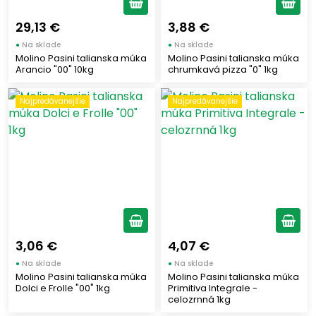
29,13 €
3,88 €
●
Na sklade
●
Na sklade
Molino Pasini talianska múka
Molino Pasini talianska múka
Arancio "00" 10kg
chrumkavá pizza "0" 1kg
Najpredávanejšie
Najpredávanejšie
3,06 €
4,07 €
●
Na sklade
●
Na sklade
Molino Pasini talianska múka
Molino Pasini talianska múka
Dolci e Frolle "00" 1kg
Primitiva Integrale -
celozrnná 1kg