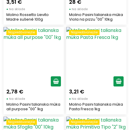
3,51 €
28 €
10 000
(27)
●
Na sklade
●
Na sklade
25 000
(26)
Molino Rossetto Lievito
Molino Pasini talianska múka
Madre sušené 100g
Viola na pizzu "00" 10kg
400
(1)
5000
(10)
Najpredávanejšie
Najpredávanejšie
Prísady
Prísady na pečenie
(23)
Zobraziť len produkty skladom
2,78 €
3,21 €
Vymazať filtre
●
Na sklade
●
Na sklade
Molino Pasini talianska múka
Molino Pasini talianska múka
all purpose "00" 1kg
Pasta Fresca 1kg
Zobraziť všetko (30)
Najpredávanejšie
Najpredávanejšie