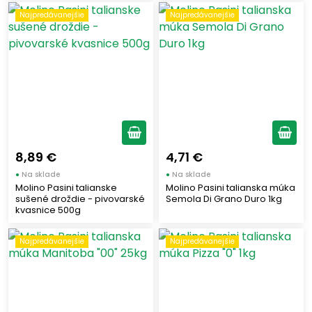
Najpredávanejšie
Najpredávanejšie
8,89 €
4,71 €
●
Na sklade
●
Na sklade
Molino Pasini talianske
Molino Pasini talianska múka
sušené droždie - pivovarské
Semola Di Grano Duro 1kg
kvasnice 500g
Najpredávanejšie
Najpredávanejšie