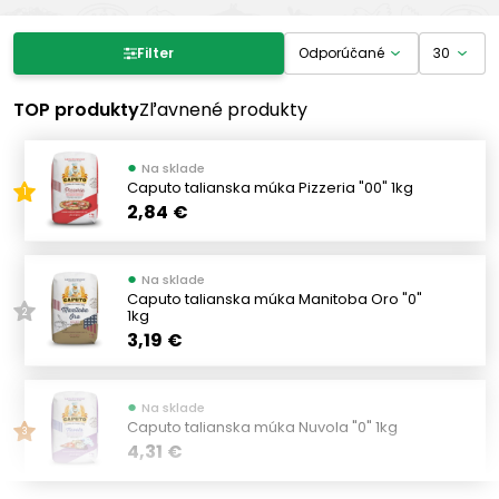
Filter produktov
Filter
Cena
TOP produkty
Zľavnené produkty
●
-
Na sklade
€
€
Caputo talianska múka Pizzeria "00" 1kg
1
2,84 €
Výrobcovia
●
Na sklade
SETOLA
Caputo talianska múka Manitoba Oro "0"
(1)
1kg
2
LIEVITAL
(1)
3,19 €
MOLINO SPADONI
(5)
NOTADOLCE
(1)
●
Na sklade
Caputo talianska múka Nuvola "0" 1kg
GI. AN. AROMI
(2)
3
4,31 €
CAPUTO
(32)
MOLINO ROSSETTO
(3)