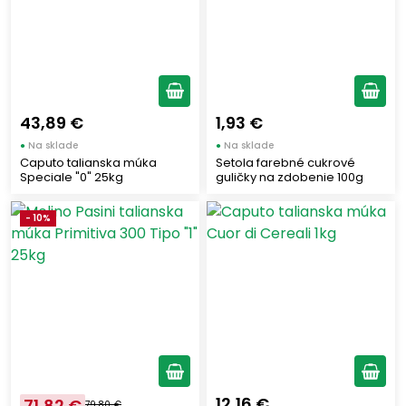
43,89 €
1,93 €
●
Na sklade
●
Na sklade
Caputo talianska múka
Setola farebné cukrové
Speciale "0" 25kg
guličky na zdobenie 100g
- 10%
12,16 €
71,82 €
79,80 €