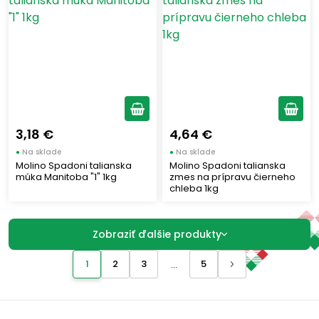
3,18 €
4,64 €
●
Na sklade
●
Na sklade
Molino Spadoni talianska
Molino Spadoni talianska
múka Manitoba "1" 1kg
zmes na prípravu čierneho
chleba 1kg
Zobraziť ďalšie produkty
1
2
3
5
...