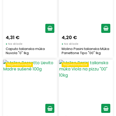
Sladké pečenie
(22)
Cestoviny
(12)
Viacúčelové
(2)
Druh múky
4,31 €
4,20 €
●
Na sklade
●
Na sklade
Tvrdá pšenica
(8)
Caputo talianska múka
Molino Pasini talianska Múka
Nuvola "0" 1kg
Panettone Tipo "00" 1kg
Mäkká pšenica
(72)
Celozrnná pšenica
(4)
Najpredávanejšie
Najpredávanejšie
Bez lepku
(6)
Zmes múk
(10)
Gramáž múky
500
(3)
1000
(35)