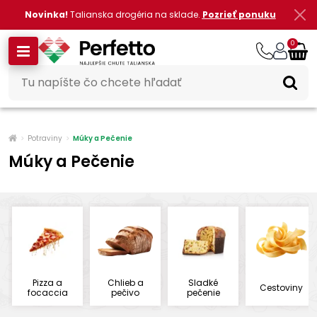
Novinka!
Talianska drogéria na sklade.
Pozrieť ponuku
0
Potraviny
Múky a Pečenie
Múky a Pečenie
Pizza a
Chlieb a
Sladké
Cestoviny
focaccia
pečivo
pečenie