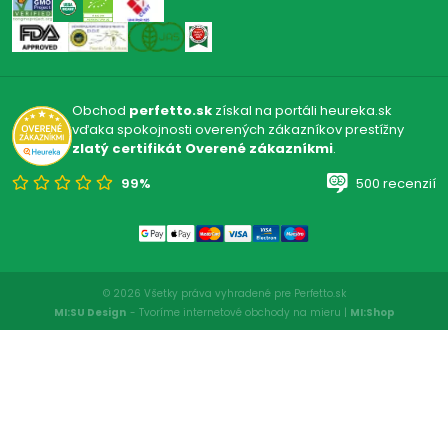
Obchod
perfetto.sk
získal na portáli heureka.sk
vďaka spokojnosti overených zákazníkov prestížny
zlatý certifikát Overené zákazníkmi
.
99%
500 recenzií
© 2026 Všetky práva vyhradené pre Perfetto.sk
MI:SU Design
- Tvoríme internetové obchody na mieru |
MI:Shop