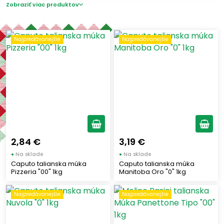
Zobraziť viac produktov
PERUGINA
(1)
PANEANGELI
(18)
Najpredávanejšie
Najpredávanejšie
MOLINO PASINI
(69)
ALCE NERO
(1)
Štítky
Chladené
(1)
Zachráňte potraviny
(1)
Nový tovar
(2)
2,84 €
3,19 €
Najpredávanejšie
(24)
●
Na sklade
●
Na sklade
Caputo talianska múka
Caputo talianska múka
Pizzeria "00" 1kg
Manitoba Oro "0" 1kg
Využitie múky
Najpredávanejšie
Najpredávanejšie
Pizza a Focaccia
(59)
Chlieb a Pečivo
(60)