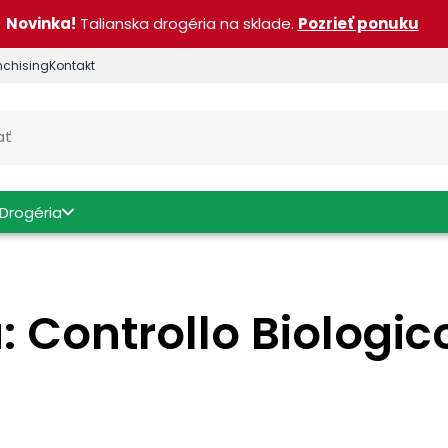
Novinka!
Talianska drogéria na sklade.
Pozrieť ponuku
nchising
Kontakt
Drogéria
 Controllo Biologic