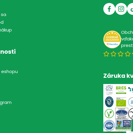
 sa
od
nákup
Obc
vďaka
pres
nosti
 eshopu
Záruka kv
rogram