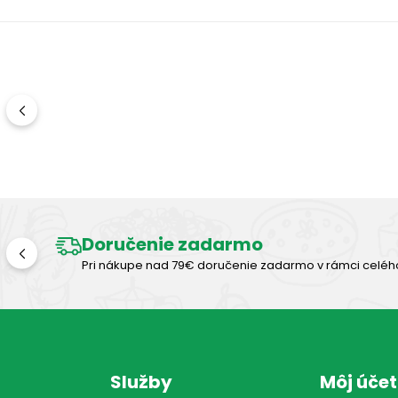
Doručenie zadarmo
Pri nákupe nad 79€ doručenie zadarmo v rámci celéh
Služby
Môj účet