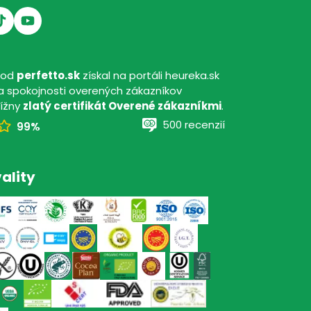
hod
perfetto.sk
získal na portáli heureka.sk
 spokojnosti overených zákazníkov
tížny
zlatý certifikát Overené zákazníkmi
.
500 recenzií
99%
ality