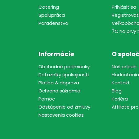
Catering
Prihlásiť sa
Spolupráca
Registrovať
Poradenstvo
Veľkoobch
7€ na prvý 
Informácie
O spoloč
Obchodné podmienky
Náš príbeh
Dotazníky spokojnosti
Hodnotenia
Platba & doprava
Kontakt
Ochrana súkromia
Blog
Pomoc
Kariéra
Odstúpenie od zmluvy
Affiliate p
Nastavenia cookies