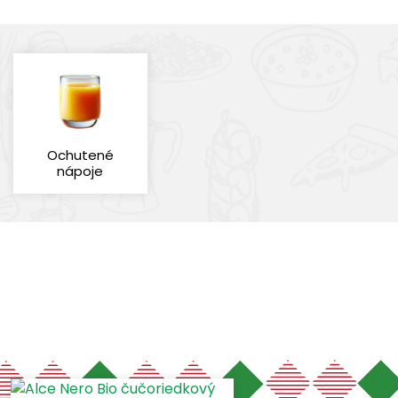
Ochutené
nápoje
Cena
Výrobcovia
Objem
Druh nealkoholi
ALCE NERO
Šťavy
0,5
(1)
(1)
(1)
-
€
€
Vymazať filtre