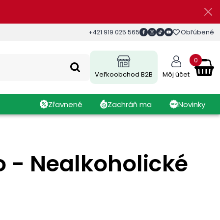
Obľúbené
+421 919 025 565
0
Veľkoobchod B2B
Môj účet
Zľavnené
Zachráň ma
Novinky
o - Nealkoholické