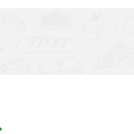
ckého nápoja
Zobraziť len produkty skladom