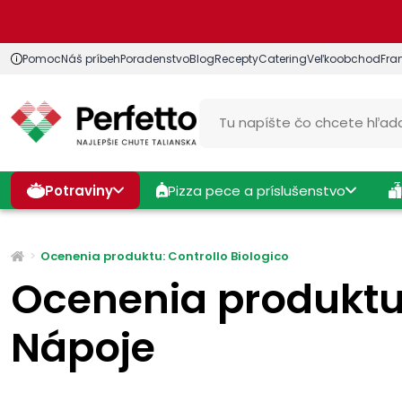
Pomoc
Náš príbeh
Poradenstvo
Blog
Recepty
Catering
Veľkoobchod
Fra
Potraviny
Pizza pece a príslušenstvo
Ocenenia produktu: Controllo Biologico
Ocenenia produktu:
Nápoje