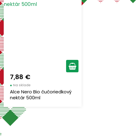
7,88 €
●
Na sklade
Alce Nero Bio čučoriedkový
nektár 500ml