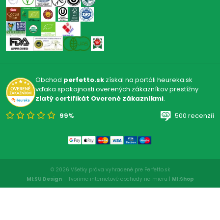
Obchod
perfetto.sk
získal na portáli heureka.sk
vďaka spokojnosti overených zákazníkov prestížny
zlatý certifikát Overené zákazníkmi
.
99%
500 recenzií
© 2026 Všetky práva vyhradené pre Perfetto.sk
MI:SU Design
- Tvoríme internetové obchody na mieru |
MI:Shop