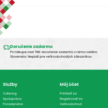
Zobraziť len produkty skladom
Výborná chuť
Vymazať filtre
Zobraziť všetko (0)
Doručenie zadarmo
Pri nákupe nad 79€ doručenie zadarmo v rámci celého
Slovenska. Neplatí pre veľkoobchodých zákazníkov.
Služby
Môj účet
Catering
Prihlásiť sa
Spolupráca
Registrovať sa
Poradenstvo
Veľkoobchod