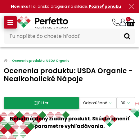
Novinka!
Talianska drogéria na sklade.
Pozrieť ponuku
0
Ocenenia produktu: USDA Organic
Ocenenia produktu: USDA Organic -
Nealkoholické Nápoje
Filter produktov
Filter
Cena
Nebol nájdený žiadny produkt. Skúste zmeniť
parametre vyhľadávania.
-
€
€