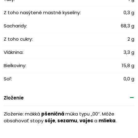
Z toho nasýtené mastné kyseliny:
0,3 g
Sacharidy:
68,3 g
Z toho cukry:
2 g
Vláknina:
3,3 g
Bielkoviny:
15,8 g
Soľ:
0,0 g
Zloženie
Zloženie: mäkká
pšeničná
múka typu „00“. Môže
obsahovať stopy
sóje
,
sezamu
,
vajec
a
mlieka
.