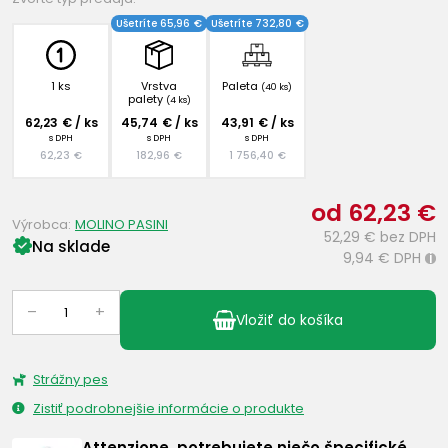
Ušetríte 65,96 €
Ušetríte 732,80 €
1 ks
Vrstva
Paleta
(40 ks)
palety
(4 ks)
62,23 € / ks
45,74 € / ks
43,91 € / ks
s DPH
s DPH
s DPH
62,23 €
182,96 €
1 756,40 €
od 62,23 €
Výrobca:
MOLINO PASINI
52,29 €
bez DPH
Na sklade
9,94 €
DPH
i
–
+
Vložiť do košíka
Strážny pes
Zistiť podrobnejšie informácie o produkte
Attenzione, potrebujete niečo špecifické