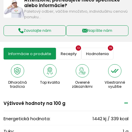
alebo informácie?
Paletový odber, väčšie množstvo, individuálnu cenovú
ponuku…
Zavolajte nám
Napíšte nám
13
16
Informácie o produkte
Recepty
Hodnotenia
Dlhoročná
Top kvalita
Overené
Všestranné
tradícia
zákazníkmi
využitie
Výživové ​​hodnoty na 100 g
Energetická hodnota:
1442 kj / 339 kcal
Tuky:
1 g