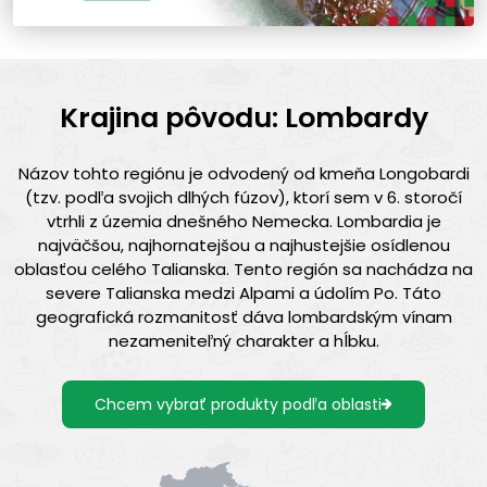
Krajina pôvodu: Lombardy
Názov tohto regiónu je odvodený od kmeňa Longobardi
(tzv. podľa svojich dlhých fúzov), ktorí sem v 6. storočí
vtrhli z územia dnešného Nemecka. Lombardia je
najväčšou, najhornatejšou a najhustejšie osídlenou
oblasťou celého Talianska. Tento región sa nachádza na
severe Talianska medzi Alpami a údolím Po. Táto
geografická rozmanitosť dáva lombardským vínam
nezameniteľný charakter a hĺbku.
Chcem vybrať produkty podľa oblasti