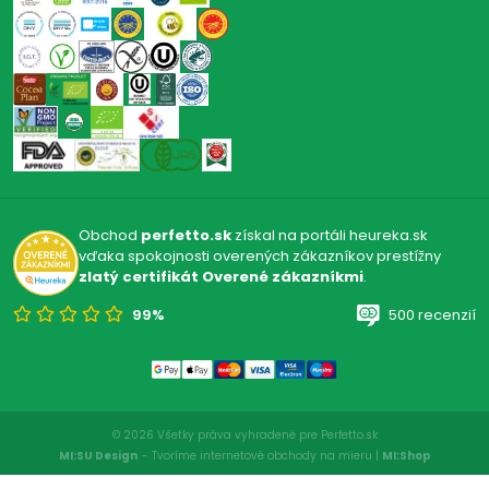
Obchod
perfetto.sk
získal na portáli heureka.sk
vďaka spokojnosti overených zákazníkov prestížny
zlatý certifikát Overené zákazníkmi
.
99%
500 recenzií
© 2026 Všetky práva vyhradené pre Perfetto.sk
MI:SU Design
- Tvoríme internetové obchody na mieru |
MI:Shop