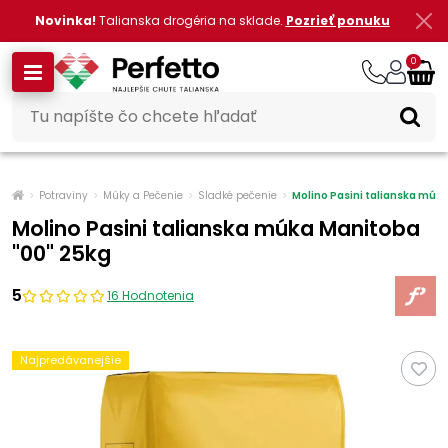
Novinka!
Talianska drogéria na sklade.
Pozrieť ponuku
0
Potraviny
Múky a Pečenie
Sladké pečenie
Molino Pasini talianska múk
Molino Pasini talianska múka Manitoba
"00" 25kg
5
16 Hodnotenia
Najpredávanejšie