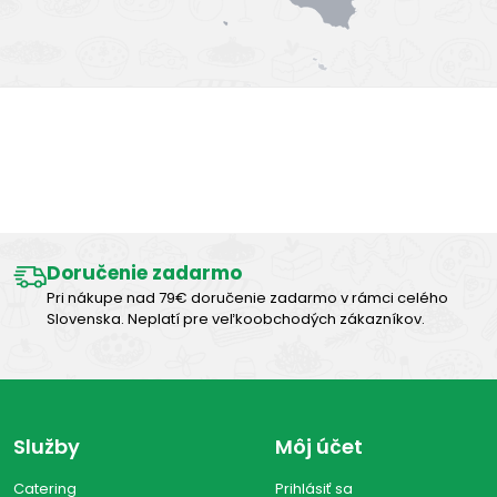
Výborná chuť
Doručenie zadarmo
Pri nákupe nad 79€ doručenie zadarmo v rámci celého
Slovenska. Neplatí pre veľkoobchodých zákazníkov.
Služby
Môj účet
Catering
Prihlásiť sa