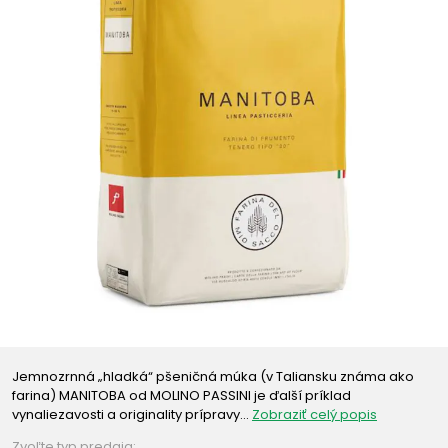
Jemnozrnná „hladká“ pšeničná múka (v Taliansku známa ako
farina) MANITOBA od MOLINO PASSINI je ďalší príklad
vynaliezavosti a originality prípravy…
Zobraziť celý popis
Zvoľte typ predaja: