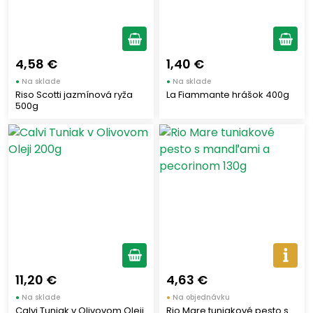
4,58 €
1,40 €
●
Na sklade
●
Na sklade
Riso Scotti jazmínová ryža
La Fiammante hrášok 400g
500g
11,20 €
4,63 €
●
Na sklade
●
Na objednávku
Calvi Tuniak v Olivovom Oleji
Rio Mare tuniakové pesto s