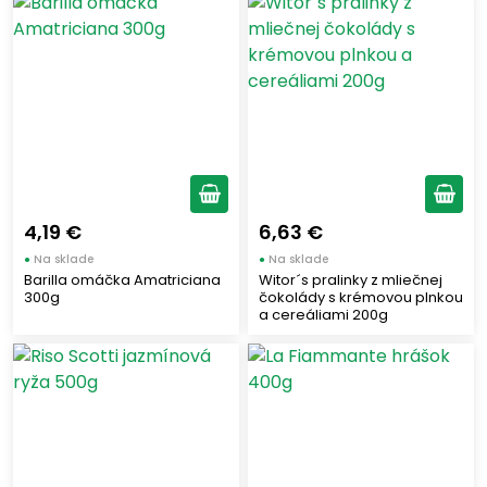
RIO MARE
(1)
CALVI
(2)
Zobraziť len produkty skladom
Zobraziť všetko (9)
4,19 €
6,63 €
●
Na sklade
●
Na sklade
Barilla omáčka Amatriciana
Witor´s pralinky z mliečnej
300g
čokolády s krémovou plnkou
a cereáliami 200g