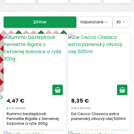
Filter produktov
Filter
Cena
-
€
€
Výrobcovia
WITOR’S
(1)
DE CECCO
(1)
4,47 €
8,35 €
RISO SCOTTI
(1)
●
Na sklade
●
Na sklade
Rummo bezlepkové
De Cecco Classico extra
BARILLA
(1)
Pennette Rigate z červenej
panenský olivový olej 500ml
LA FIAMMANTE
šošovice a ryže 300g
(1)
RUMMO
(1)