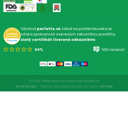
Obchod
perfetto.sk
získal na portáli heureka.sk
vďaka spokojnosti overených zákazníkov prestížny
zlatý certifikát Overené zákazníkmi
.
99%
500 recenzií
© 2026 Všetky práva vyhradené pre Perfetto.sk
MI:SU Design
- Tvoríme internetové obchody na mieru |
MI:Shop