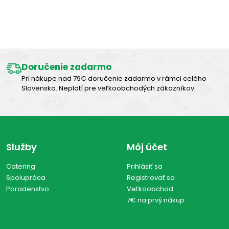
Výborná chuť
Doručenie zadarmo
Pri nákupe nad 79€ doručenie zadarmo v rámci celého
Slovenska. Neplatí pre veľkoobchodých zákazníkov.
Služby
Môj účet
Catering
Prihlásiť sa
Spolupráca
Registrovať sa
Poradenstvo
Veľkoobchod
7€ na prvý nákup