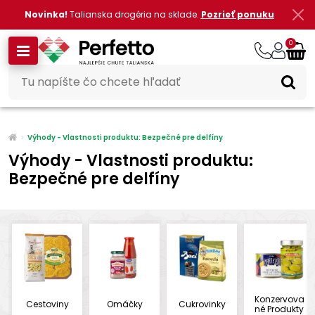
Novinka!
Talianska drogéria na sklade.
Pozrieť ponuku
0
Výhody - Vlastnosti produktu: Bezpečné pre delfíny
Výhody - Vlastnosti produktu:
Bezpečné pre delfíny
Konzervova
Cestoviny
Omáčky
Cukrovinky
né Produkty