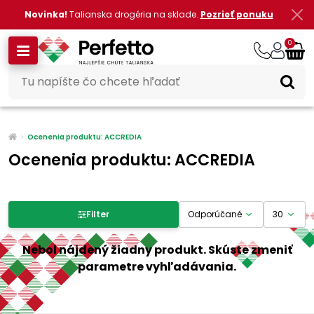
Novinka!
Talianska drogéria na sklade.
Pozrieť ponuku
0
Ocenenia produktu: ACCREDIA
Ocenenia produktu: ACCREDIA
Filter produktov
Filter
Cena
Nebol nájdený žiadny produkt. Skúste zmeniť
parametre vyhľadávania.
-
€
€