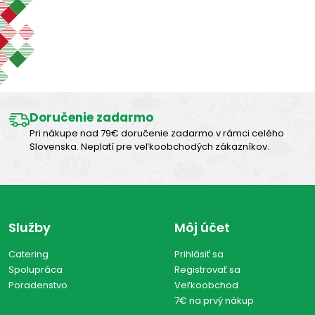
Zobraziť len produkty skladom
Výborná chuť
Zobraziť všetko (0)
Doručenie zadarmo
Pri nákupe nad 79€ doručenie zadarmo v rámci celého
Slovenska. Neplatí pre veľkoobchodých zákazníkov.
Služby
Môj účet
Catering
Prihlásiť sa
Spolupráca
Registrovať sa
Poradenstvo
Veľkoobchod
7€ na prvý nákup