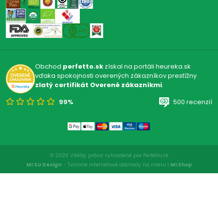
Obchod
perfetto.sk
získal na portáli heureka.sk
vďaka spokojnosti overených zákazníkov prestížny
zlatý certifikát Overené zákazníkmi
.
99%
500 recenzií
© 2026 Všetky práva vyhradené pre Perfetto.sk
MI:SU Design
- Tvoríme internetové obchody na mieru |
MI:Shop