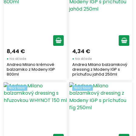
0,5
(24)
0,75
(10)
0,8
(1)
1
(13)
3
(3)
8,44 €
4,34 €
5
(7)
●
Na sklade
●
Na sklade
Andrea Milano krémové
Andrea Milano balzamikový
Olivový olej
balzamiko z Modeny IGP
dressing z Modeny IGP s
800ml
príchuťou jahôd 250ml
Extra panenský olej
(75)
Nový tovar
Nový tovar
Ochutený olej
(23)
Na teplú kuchyňu
(4)
Druh olivového oleja
Filtrovaný
(65)