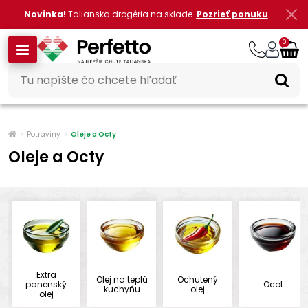
Novinka!
Talianska drogéria na sklade.
Pozrieť ponuku
0
Potraviny
Oleje a Octy
Oleje a Octy
Extra
Olej na teplú
Ochutený
panenský
Ocot
kuchyňu
olej
olej