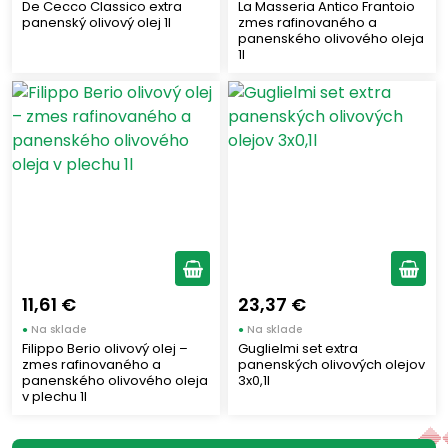
De Cecco Classico extra
La Masseria Antico Frantoio
panenský olivový olej 1l
zmes rafinovaného a
panenského olivového oleja
1l
11,61 €
23,37 €
●
Na sklade
●
Na sklade
Filippo Berio olivový olej –
Guglielmi set extra
zmes rafinovaného a
panenských olivových olejov
panenského olivového oleja
3x0,1l
v plechu 1l