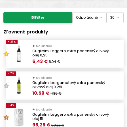
Filter produktov
Filter
Cena
Zľavnené produkty
- 20%
●
Na sklade
-
€
€
Guglielmi Leggero extra panenský olivový
olej 0,25l
1
6,43 €
8,04 €
Výrobcovia
- 7%
●
Na sklade
DESANTIS
(4)
Guglielmi bergamotový extra panenský
olivový olej 0,25l
2
FRATELLI MANTOVA
(4)
10,59 €
11,39 €
LA MASSERIA
(1)
FILIPPO BERIO
(1)
- 4%
●
Na sklade
OLIO GUGLIELMI
(30)
Guglielmi Leggero extra panenský olivový
olej 5l
3
DUE VITTORIE
(1)
95,25 €
99,22 €