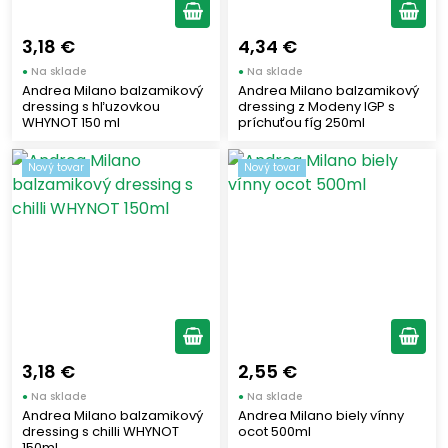
Nefiltrovaný
(12)
3,18 €
4,34 €
●
Na sklade
●
Na sklade
Ocot
Andrea Milano balzamikový
Andrea Milano balzamikový
dressing s hľuzovkou
dressing z Modeny IGP s
WHYNOT 150 ml
príchuťou fíg 250ml
Tekutý
(20)
Krémový
Nový tovar
Nový tovar
(9)
Zobraziť len produkty skladom
Zobraziť všetko (30)
3,18 €
2,55 €
●
Na sklade
●
Na sklade
Andrea Milano balzamikový
Andrea Milano biely vínny
dressing s chilli WHYNOT
ocot 500ml
150ml