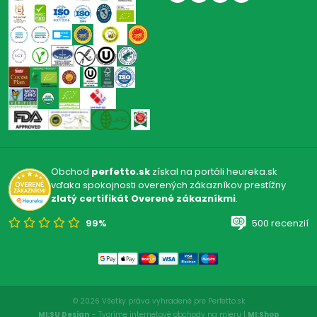
Obchod
perfetto.sk
získal na portáli heureka.sk
vďaka spokojnosti overených zákazníkov prestížny
zlatý certifikát Overené zákazníkmi
.
99%
500 recenzií
© 2026 Všetky práva vyhradené pre Perfetto.sk
MI:SU Design
- Tvoríme internetové obchody na mieru |
MI:Shop