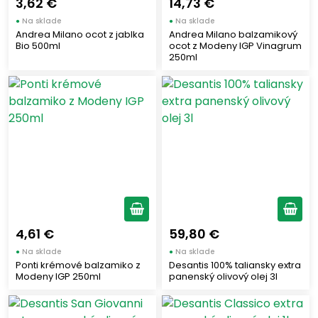
3,62 €
14,73 €
●
Na sklade
●
Na sklade
Andrea Milano ocot z jablka
Andrea Milano balzamikový
Bio 500ml
ocot z Modeny IGP Vinagrum
250ml
4,61 €
59,80 €
●
Na sklade
●
Na sklade
Ponti krémové balzamiko z
Desantis 100% taliansky extra
Modeny IGP 250ml
panenský olivový olej 3l