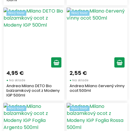
Nový tovar
Nový tovar
4,95 €
2,55 €
●
Na sklade
●
Na sklade
Andrea Milano DETO Bio
Andrea Milano červený vínny
balzamikový ocot z Modeny
ocot 500ml
IGP 500ml
Nový tovar
Nový tovar