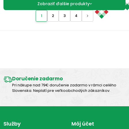
Zobraziť ďalšie produkty
1
2
3
4
Výborná chuť
Doručenie zadarmo
Pri nákupe nad 79€ doručenie zadarmo v rámci celého
Slovenska. Neplatí pre veľkoobchodých zákazníkov.
Služby
Môj účet