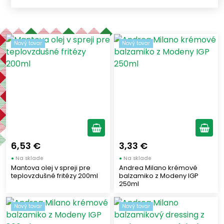
PONTI
(3)
DE CECCO
(4)
CLEMENTE
(3)
Nový tovar
Nový tovar
COLAVITA
(1)
DE NIGRIS 1889
(3)
ANDREA MILANO
(15)
Štítky
URBANI TARTUFI
(1)
CALVI
(39)
Dolce Vita
(8)
MARABOTTO
(3)
Nový tovar
(14)
6,53 €
3,33 €
Objem
●
Na sklade
●
Na sklade
Mantova olej v spreji pre
Andrea Milano krémové
teplovzdušné fritézy 200ml
balzamiko z Modeny IGP
0,1
(11)
250ml
0,15
(2)
Nový tovar
Nový tovar
0,2
(3)
0,25
(40)