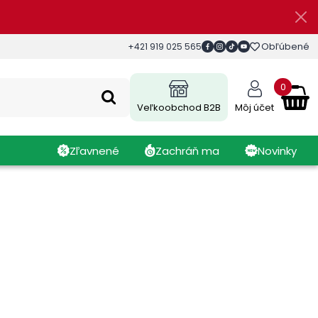
Obľúbené
+421 919 025 565
0
Veľkoobchod B2B
Môj účet
Zľavnené
Zachráň ma
Novinky