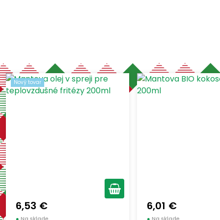
Zobraziť len pr
FRATELLI MANTOVA
Nový tovar
(3)
(1)
-
€
€
LA MASSERIA
(1)
FILIPPO BERIO
(1)
CALVI
(2)
Nový tovar
6,53 €
6,01 €
●
Na sklade
●
Na sklade