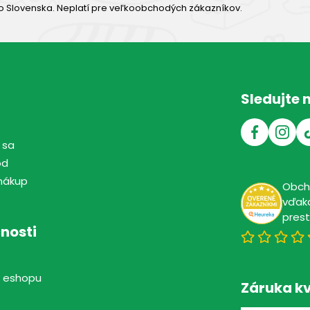
o Slovenska. Neplatí pre veľkoobchodých zákazníkov.
Sledujte 
 sa
od
nákup
Obc
vďaka
pres
nosti
 eshopu
Záruka kv