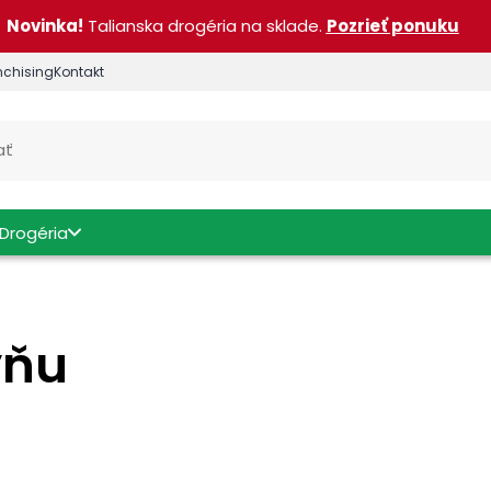
Novinka!
Talianska drogéria na sklade.
Pozrieť ponuku
nchising
Kontakt
Drogéria
yňu