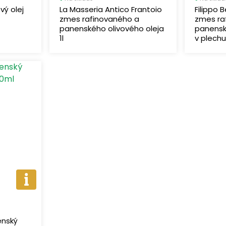
vý olej
La Masseria Antico Frantoio
Filippo B
zmes rafinovaného a
zmes ra
panenského olivového oleja
panensk
1l
v plechu 
enský