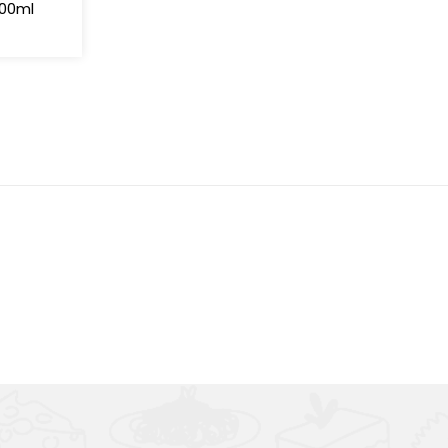
 200ml
Výborná chuť