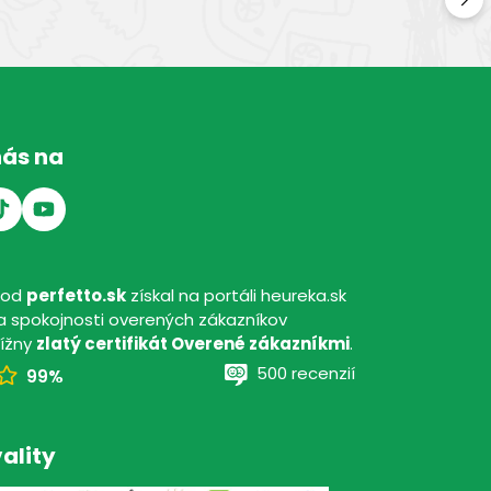
Kval
nás na
hod
perfetto.sk
získal na portáli heureka.sk
 spokojnosti overených zákazníkov
tížny
zlatý certifikát Overené zákazníkmi
.
500 recenzií
99%
ality