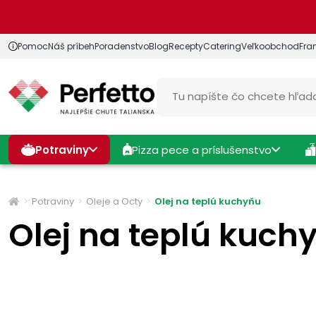
Pomoc
Náš príbeh
Poradenstvo
Blog
Recepty
Catering
Veľkoobchod
Fra
Potraviny
Pizza pece a príslušenstvo
Potraviny
Oleje a Octy
Olej na teplú kuchyňu
Olej na teplú kuch
Cena
Výrobcovia
Štítky