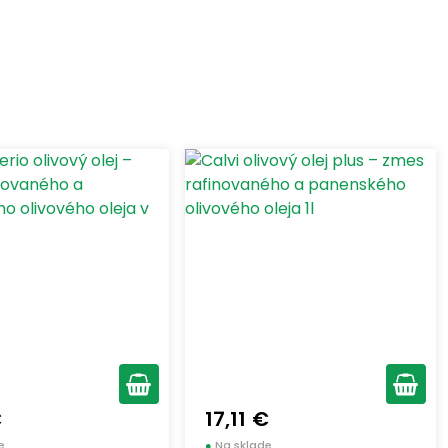
€
17,11 €
e
●
Na sklade