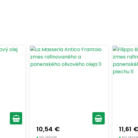
odukty skladom
10,54 €
11,61 
●
Na sklade
●
Na sklad