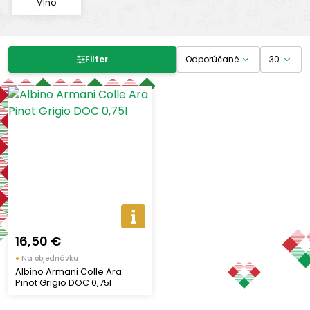
Víno
Filter produktov
Filter
Cena
-
€
€
Výrobcovia
ALBINO ARMANI
(1)
16,50 €
Zobraziť len produkty skladom
●
Na objednávku
Albino Armani Colle Ara
Pinot Grigio DOC 0,75l