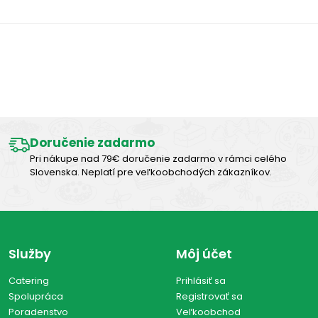
Zobraziť všetko (1)
Výborná chuť
Doručenie zadarmo
Pri nákupe nad 79€ doručenie zadarmo v rámci celého
Slovenska. Neplatí pre veľkoobchodých zákazníkov.
Služby
Môj účet
Catering
Prihlásiť sa
Spolupráca
Registrovať sa
Poradenstvo
Veľkoobchod