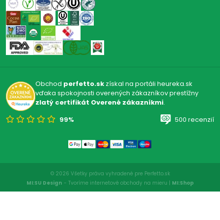
Obchod
perfetto.sk
získal na portáli heureka.sk
vďaka spokojnosti overených zákazníkov prestížny
zlatý certifikát Overené zákazníkmi
.
99%
500 recenzií
© 2026 Všetky práva vyhradené pre Perfetto.sk
MI:SU Design
- Tvoríme internetové obchody na mieru |
MI:Shop