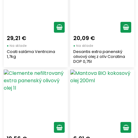
29,21 €
20,09 €
●
Na sklade
●
Na sklade
Coati saláma Ventricina
Desantis extra panenský
1,7kg
olivový olej z olív Coratina
DOP 0,75l