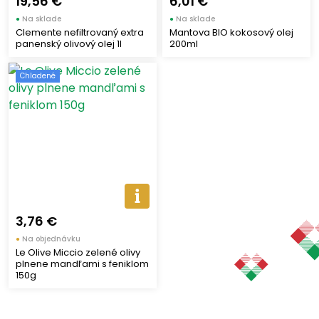
19,56 €
6,01 €
●
Na sklade
●
Na sklade
Clemente nefiltrovaný extra
Mantova BIO kokosový olej
panenský olivový olej 1l
200ml
Chladené
3,76 €
●
Na objednávku
Le Olive Miccio zelené olivy
plnene mandľami s feniklom
150g