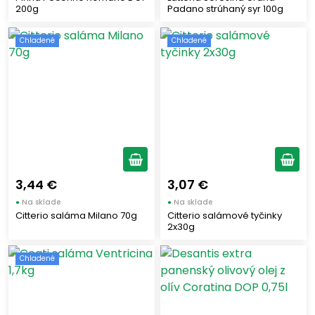
200g
Padano strúhaný syr 100g
Chladené
Chladené
3,44 €
3,07 €
●
Na sklade
●
Na sklade
Citterio saláma Milano 70g
Citterio salámové tyčinky
2x30g
Chladené