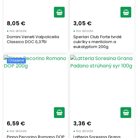
8,05 €
3,05 €
●
Na sklade
●
Na sklade
Domini Veneti Valpolicella
Sperlari Club Forte tvrdé
Classico DOC 0,375l
cukríky s mentolom a
eukalyptom 200g
Chladené
6,59 €
3,36 €
●
Na sklade
●
Na sklade
Pinna Pecorino Romano DOP
Latteria Soresina Grana