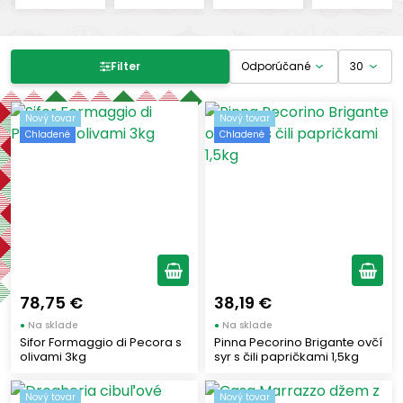
Filter produktov
Filter
Cena
Nový tovar
Nový tovar
Chladené
Chladené
-
€
€
Výrobcovia
SIFOR
(1)
PINNA
(2)
78,75 €
38,19 €
CITTERIO
(2)
●
Na sklade
●
Na sklade
Sifor Formaggio di Pecora s
Pinna Pecorino Brigante ovčí
DESANTIS
(1)
olivami 3kg
syr s čili papričkami 1,5kg
FRATELLI MANTOVA
(1)
LATTERIA SORESINA
(1)
Nový tovar
Nový tovar