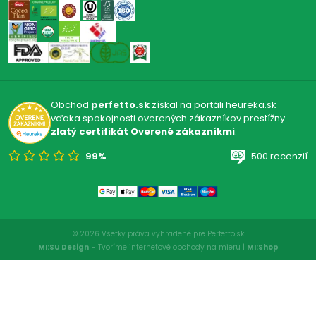
Obchod
perfetto.sk
získal na portáli heureka.sk
vďaka spokojnosti overených zákazníkov prestížny
zlatý certifikát Overené zákazníkmi
.
99%
500 recenzií
© 2026 Všetky práva vyhradené pre Perfetto.sk
MI:SU Design
- Tvoríme internetové obchody na mieru |
MI:Shop