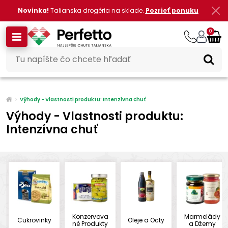
Novinka!
Talianska drogéria na sklade.
Pozrieť ponuku
0
Výhody - Vlastnosti produktu: Intenzívna chuť
Výhody - Vlastnosti produktu:
Intenzívna chuť
Konzervova
Marmelády
Cukrovinky
Oleje a Octy
né Produkty
a Džemy