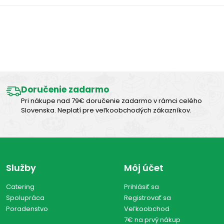
Výborná chuť
Doručenie zadarmo
Pri nákupe nad 79€ doručenie zadarmo v rámci celého
Slovenska. Neplatí pre veľkoobchodých zákazníkov.
Služby
Môj účet
Catering
Prihlásiť sa
Spolupráca
Registrovať sa
Poradenstvo
Veľkoobchod
7€ na prvý nákup