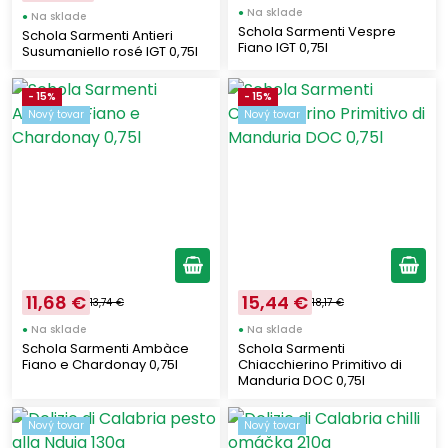
DTÉ
●
Na sklade
(6)
●
Na sklade
Schola Sarmenti Vespre
Schola Sarmenti Antieri
LA PASTA DI CAMERINO
(10)
Fiano IGT 0,75l
Susumaniello rosé IGT 0,75l
CAFFE DIEMME
(1)
- 15%
- 15%
MASOTTINA
(2)
Nový tovar
Nový tovar
SCHOLA SARMENTI
(11)
VAL D'OCA
(1)
11,68 €
15,44 €
13,74 €
18,17 €
●
Na sklade
●
Na sklade
Schola Sarmenti Ambàce
Schola Sarmenti
Fiano e Chardonay 0,75l
Chiacchierino Primitivo di
Manduria DOC 0,75l
Nový tovar
Nový tovar