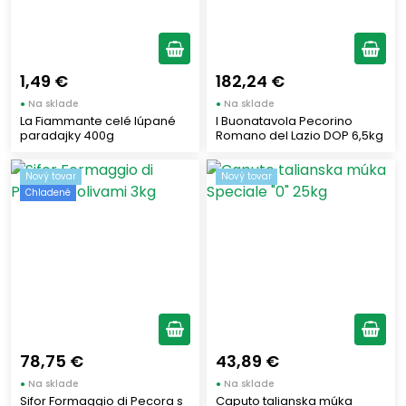
GRANTERRE
(1)
LE OLIVE MICCIO
(1)
COATI
(1)
1,49 €
182,24 €
Zobraziť všetko (30)
STRIANESE
(1)
●
Na sklade
●
Na sklade
La Fiammante celé lúpané
I Buonatavola Pecorino
YOGA
(1)
paradajky 400g
Romano del Lazio DOP 6,5kg
RISO SCOTTI
(1)
IL GALEONE
Nový tovar
Nový tovar
(1)
Chladené
GUSTO ETNA
(1)
BARILLA
(2)
MAMMA EMMA
(1)
CAPUTO
(2)
LATTERIA SORRENTINA
(21)
LA FIAMMANTE
(6)
78,75 €
43,89 €
ANDREA MILANO
(6)
●
Na sklade
●
Na sklade
DELIZIE DI CALABRIA
(4)
Sifor Formaggio di Pecora s
Caputo talianska múka