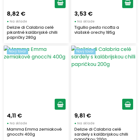
8,82 €
3,53 €
●
Na sklade
●
Na sklade
Delizie di Calabria celé
Tigullio pesto ricotta a
pikantné kalábrijské chilli
vlašské orechy 185g
papričky 280g
Nový tovar
Nový tovar
4,11 €
9,81 €
●
Na sklade
●
Na sklade
Mamma Emma zemiakové
Delizie di Calabria celé
gnocchi 400g
sardely s kalábrijskou chilli
papričkou 200g