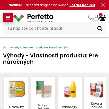
Novinka!
Talianska drogéria na sklade.
Pozrieť ponuku
0
Výhody - Vlastnosti produktu: Pre náročných
Výhody - Vlastnosti produktu: Pre
náročných
Káva a
Múky a
Cestoviny
Paradajky
horúce
Pečenie