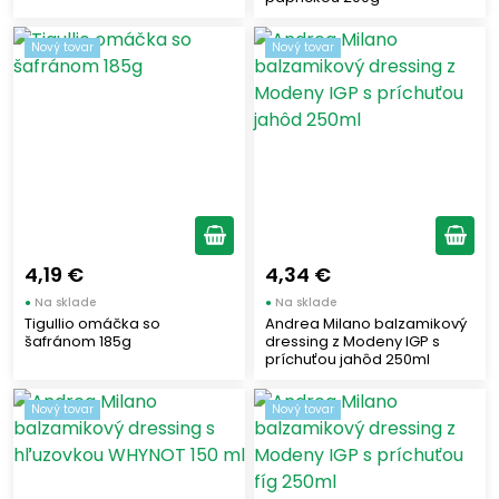
Nový tovar
Nový tovar
4,19 €
4,34 €
●
Na sklade
●
Na sklade
Tigullio omáčka so
Andrea Milano balzamikový
šafránom 185g
dressing z Modeny IGP s
príchuťou jahôd 250ml
Nový tovar
Nový tovar