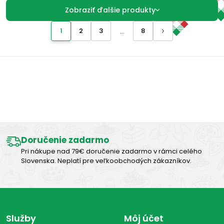
Zobraziť ďalšie produkty
1
2
3
8
...
Výborná chuť
Doručenie zadarmo
Pri nákupe nad 79€ doručenie zadarmo v rámci celého
Slovenska. Neplatí pre veľkoobchodých zákazníkov.
Služby
Môj účet