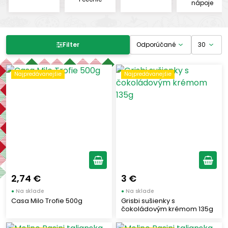
nápoje
Filter produktov
Filter
Cena
Najpredávanejšie
Najpredávanejšie
-
€
€
Výrobcovia
SIFOR
(1)
SORI
(1)
2,74 €
3 €
FERRARELLE
(2)
●
Na sklade
●
Na sklade
Casa Milo Trofie 500g
Grisbi sušienky s
I BUONATAVOLA
(1)
čokoládovým krémom 135g
SALUMIFICIO AURORA
(1)