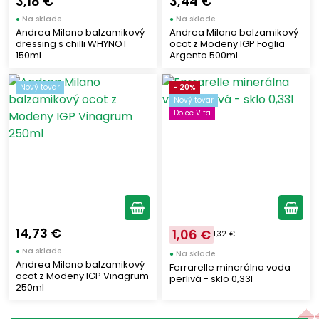
3,18 €
3,44 €
●
Na sklade
●
Na sklade
Andrea Milano balzamikový
Andrea Milano balzamikový
dressing s chilli WHYNOT
ocot z Modeny IGP Foglia
150ml
Argento 500ml
Nový tovar
- 20%
Nový tovar
Dolce Vita
14,73 €
1,06 €
1,32 €
●
Na sklade
●
Na sklade
Andrea Milano balzamikový
Ferrarelle minerálna voda
ocot z Modeny IGP Vinagrum
perlivá - sklo 0,33l
250ml