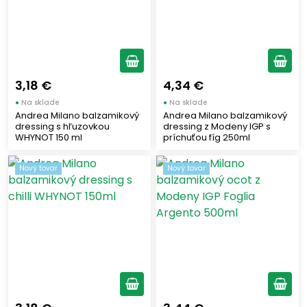
3,18 €
4,34 €
●
Na sklade
●
Na sklade
Andrea Milano balzamikový
Andrea Milano balzamikový
dressing s hľuzovkou
dressing z Modeny IGP s
WHYNOT 150 ml
príchuťou fíg 250ml
Nový tovar
Nový tovar