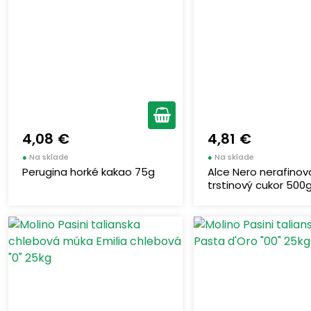
4,08 €
4,81 €
●
Na sklade
●
Na sklade
Perugina horké kakao 75g
Alce Nero nerafinov
trstinový cukor 500