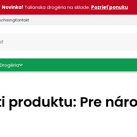
Novinka!
Talianska drogéria na sklade.
Pozrieť ponuku
nchising
Kontakt
Drogéria
i produktu: Pre nár