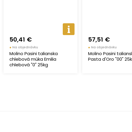
50,41 €
57,51 €
●
Na objednávku
●
Na objednávku
Molino Pasini talianska
Molino Pasini talia
chlebová múka Emilia
Pasta d'Oro "00" 25
chlebová "0" 25kg