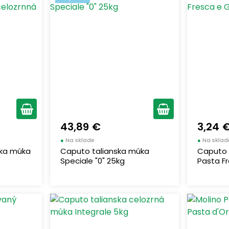
43,89 €
3,24 
●
Na sklade
●
Na sklad
nska múka
Caputo talianska múka
Caputo 
Speciale "0" 25kg
Pasta Fr