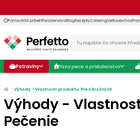
Pomoc
Náš príbeh
Poradenstvo
Blog
Recepty
Catering
Veľkoobchod
Fra
Potraviny
Pizza pece a príslušenstvo
Výhody - Vlastnosti produktu: Pre náročných
Výhody - Vlastnost
Pečenie