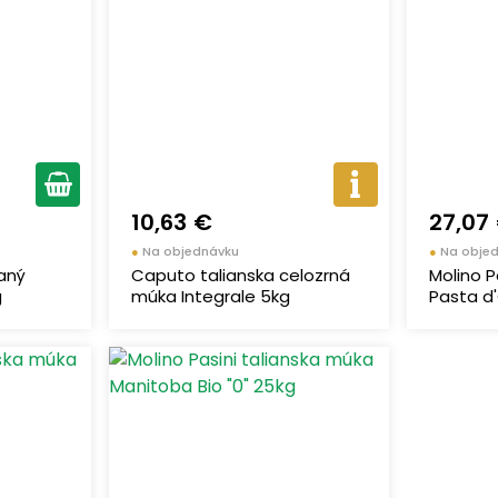
10,63 €
27,07
●
Na objednávku
●
Na obje
aný
Caputo talianska celozrná
Molino P
g
múka Integrale 5kg
Pasta d'