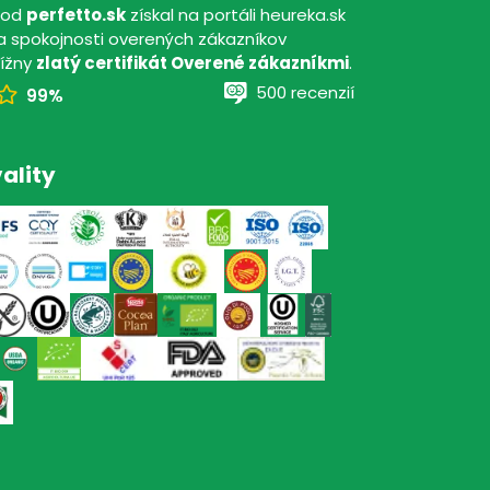
hod
perfetto.sk
získal na portáli heureka.sk
 spokojnosti overených zákazníkov
tížny
zlatý certifikát Overené zákazníkmi
.
500 recenzií
99%
ality