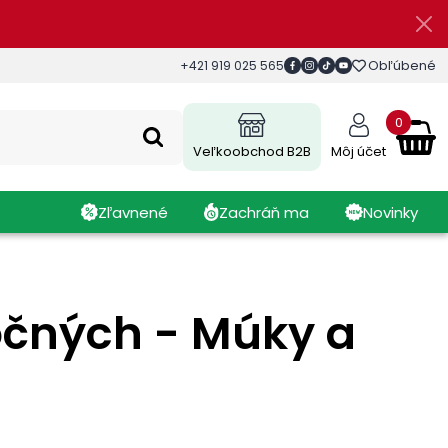
Obľúbené
+421 919 025 565
0
Veľkoobchod B2B
Môj účet
Zľavnené
Zachráň ma
Novinky
očných - Múky a