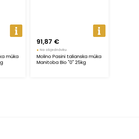
91,87 €
●
Na objednávku
nska múka
Molino Pasini talianska múka
kg
Manitoba Bio "0" 25kg