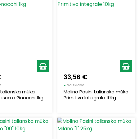
€
33,56 €
e
●
Na sklade
talianska múka
Molino Pasini talianska múka
esca e Gnocchi 1kg
Primitiva Integrale 10kg