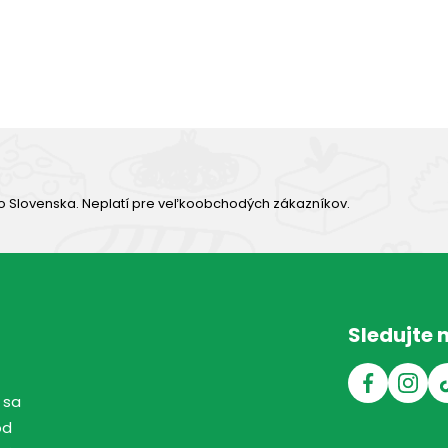
Výborná chuť
o Slovenska. Neplatí pre veľkoobchodých zákazníkov.
Sledujte 
 sa
od