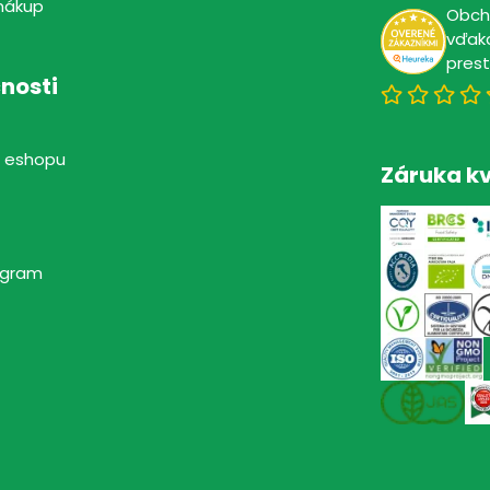
nákup
Obc
vďaka
pres
nosti
 eshopu
Záruka kv
rogram