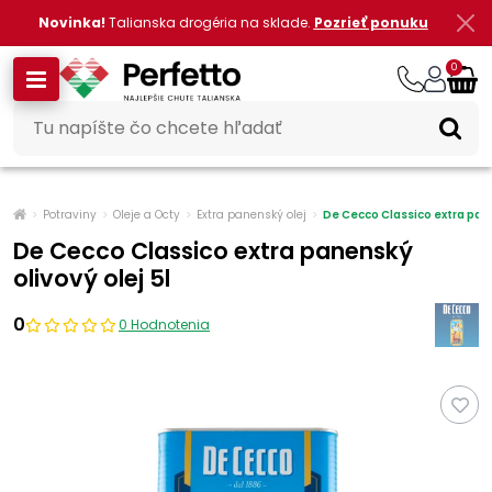
Novinka!
Talianska drogéria na sklade.
Pozrieť ponuku
0
Potraviny
Oleje a Octy
Extra panenský olej
De Cecco Classico extra pane
De Cecco Classico extra panenský
olivový olej 5l
0
0 Hodnotenia