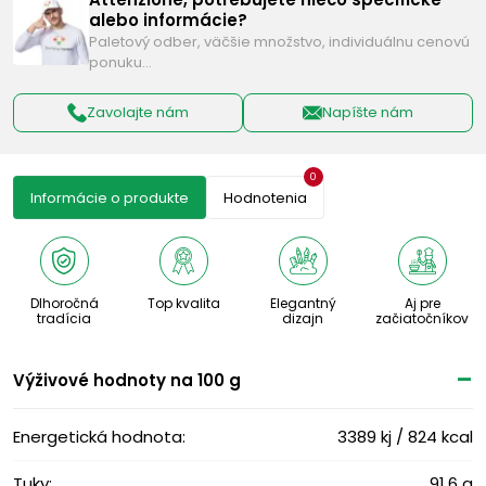
alebo informácie?
Paletový odber, väčšie množstvo, individuálnu cenovú
ponuku…
Zavolajte nám
Napíšte nám
0
Informácie o produkte
Hodnotenia
Dlhoročná
Top kvalita
Elegantný
Aj pre
tradícia
dizajn
začiatočníkov
Výživové ​​hodnoty na 100 g
Energetická hodnota:
3389 kj / 824 kcal
Tuky:
91,6 g