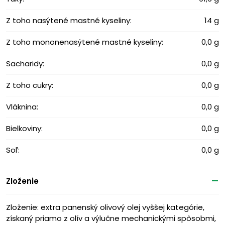
Z toho nasýtené mastné kyseliny:
14 g
Z toho mononenasýtené mastné kyseliny:
0,0 g
Sacharidy:
0,0 g
Z toho cukry:
0,0 g
Vláknina:
0,0 g
Bielkoviny:
0,0 g
Soľ:
0,0 g
Zloženie
Zloženie: extra panenský olivový olej vyššej kategórie,
získaný priamo z olív a výlučne mechanickými spôsobmi,