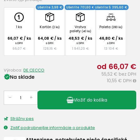
Ušetríte 3,98 €
Ušetríte 701,60 €
Ušetríte 5 395,60 €
1 ks
Kartón
Vrstva
Paleta
(2 ks)
(280 ks)
palety
(40 ks)
66,07 € / ks
64,08 € / ks
48,53 € / ks
46,80 € / ks
s DPH
s DPH
s DPH
s DPH
66,07 €
128,16 €
1 941,20 €
13 104 €
od 66,07 €
Výrobca:
DE CECCO
55,52 €
bez DPH
Na sklade
10,55 €
DPH
i
–
+
Vložiť do košíka
Strážny pes
Zistiť podrobnejšie informácie o produkte
Attenzione, potrebujete niečo špecifické