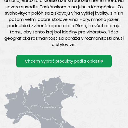
Umbria, Abruzzo a Molise až k Stredozemnému moru. Na
severe susedí s Toskánskom a na juhu s Kampániou. Zo
svahovitých polôh sa získavajú vína vyššej kvality, z nížin
potom veľmi dobré stolové vína. Hory, mnoho jazier,
podnebie i zvlnené kopce okolo Ríma, to všetko praje
tomu, aby tento kraj bol ideálny pre vinárstvo. Táto
geografická rozmanitosť sa odráža v rozmanitosti chutí
a štýlov vín.
Chcem vybrať produkty podľa oblasti