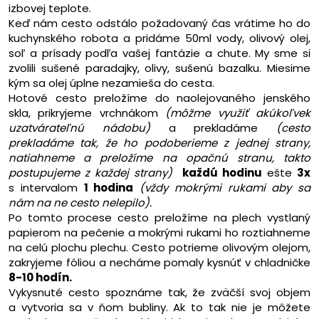
izbovej teplote.
Keď nám cesto odstálo požadovaný čas vrátime ho do
kuchynského robota a pridáme 50ml vody, olivový olej,
soľ a prísady podľa vašej fantázie a chute. My sme si
zvolili sušené paradajky, olivy, sušenú bazalku. Miesime
kým sa olej úplne nezamieša do cesta.
Hotové cesto preložíme do naolejovaného jenského
skla, prikryjeme vrchnákom
(môžme využiť akúkoľvek
uzatvárateľnú nádobu)
a prekladáme
(cesto
prekladáme tak, že ho podoberieme z jednej strany,
natiahneme a preložíme na opačnú stranu, takto
postupujeme z každej strany)
každú hodinu
ešte
3x
s intervalom
1 hodina
(vždy mokrými rukami aby sa
nám na ne cesto nelepilo).
Po tomto procese cesto preložíme na plech vystlaný
papierom na pečenie a mokrými rukami ho roztiahneme
na celú plochu plechu. Cesto potrieme olivovým olejom,
zakryjeme fóliou a necháme pomaly kysnúť v chladničke
8-10 hodín.
Vykysnuté cesto spoznáme tak, že zväčší svoj objem
a vytvoria sa v ňom bubliny. Ak to tak nie je môžete