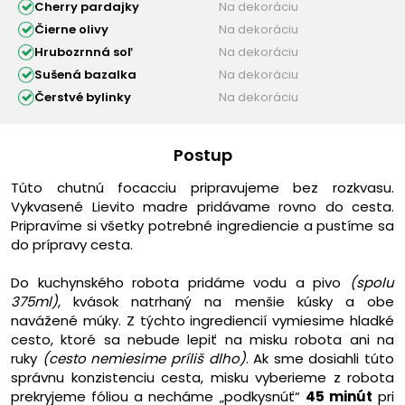
Cherry pardajky
Na dekoráciu
Čierne olivy
Na dekoráciu
Hrubozrnná soľ
Na dekoráciu
Sušená bazalka
Na dekoráciu
Čerstvé bylinky
Na dekoráciu
Postup
Túto chutnú focacciu pripravujeme bez rozkvasu.
Vykvasené Lievito madre pridávame rovno do cesta.
Pripravíme si všetky potrebné ingrediencie a pustíme sa
do prípravy cesta.
Do kuchynského robota pridáme vodu a pivo
(spolu
375ml)
, kvások natrhaný na menšie kúsky a obe
navážené múky. Z týchto ingrediencií vymiesime hladké
cesto, ktoré sa nebude lepiť na misku robota ani na
ruky
(cesto nemiesime príliš dlho)
. Ak sme dosiahli túto
správnu konzistenciu cesta, misku vyberieme z robota
prekryjeme fóliou a necháme „podkysnúť“
45 minút
pri