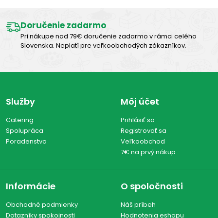
Doručenie zadarmo
Pri nákupe nad 79€ doručenie zadarmo v rámci celého
Slovenska. Neplatí pre veľkoobchodých zákazníkov.
Služby
Môj účet
Catering
Prihlásiť sa
Spolupráca
Registrovať sa
Poradenstvo
Veľkoobchod
7€ na prvý nákup
Informácie
O spoločnosti
Obchodné podmienky
Náš príbeh
Dotazníky spokojnosti
Hodnotenia eshopu