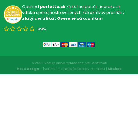
Obchod
perfetto.sk
získal na portáli heureka.sk
vďaka spokojnosti overených zákazníkov prestížny
zlatý certifikát Overené zákazníkmi
.
99%
© 2026 Všetky práva vyhradené pre Perfetto.sk
MI:SU Design
- Tvoríme internetové obchody na mieru |
MI:Shop