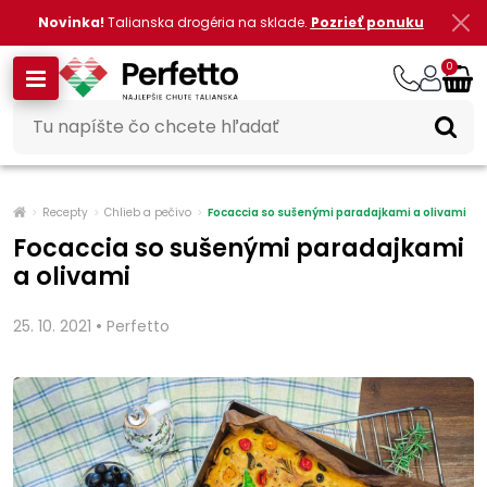
Novinka!
Talianska drogéria na sklade.
Pozrieť ponuku
0
Recepty
Chlieb a pečivo
Focaccia so sušenými paradajkami a olivami
Focaccia so sušenými paradajkami
a olivami
•
25. 10. 2021
Perfetto