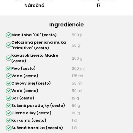
Náročná
17
Ingrediencie
Manitoba "00" (cesto)
500 g
Celozrnná pšeničná múka
50 g
"Primitiva" (cesto)
Kávasok Lievito Madre
200 g
(cesto)
Pivo (cesto)
200 ml
Voda (cesto)
175 ml
Olivový olej (cesto)
50 ml
Voda (cesto)
50 ml
Soľ (cesto)
12 g
Sušené paradajky (cesto)
50 g
Čierne olivy (cesto)
80 g
Kurkuma (cesto)
1 čl
Sušená bazalka (ccesto)
1 čl