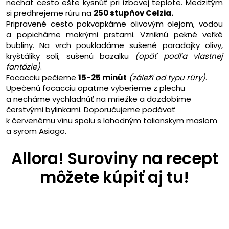
nechať cesto ešte kysnúť pri izbovej teplote. Medzitým
si predhrejeme rúru na
250 stupňov Celzia.
Pripravené cesto pokvapkáme olivovým olejom, vodou
a popicháme mokrými prstami. Vzniknú pekné veľké
bubliny. Na vrch poukladáme sušené paradajky olivy,
kryštáliky soli, sušenú bazalku
(opäť podľa vlastnej
fantázie)
.
Focacciu pečieme
15-25 minút
(záleží od typu rúry)
.
Upečenú focacciu opatrne vyberieme z plechu
a necháme vychladnúť na mriežke a dozdobíme
čerstvými bylinkami. Doporučujeme podávať
k červenému vínu spolu s lahodným talianskym maslom
a syrom Asiago.
Allora! Suroviny na recept
môžete kúpiť aj tu!