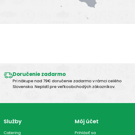
Výborná chuť
Doručenie zadarmo
Pri nákupe nad 79€ doručenie zadarmo v rámci celého
Slovenska. Neplatí pre veľkoobchodých zákazníkov.
Služby
Môj účet
Catering
Prihlásiť sa