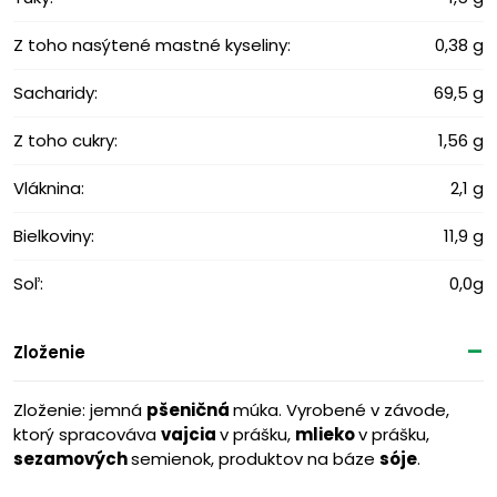
Z toho nasýtené mastné kyseliny:
0,38 g
Sacharidy:
69,5 g
Z toho cukry:
1,56 g
Vláknina:
2,1 g
Bielkoviny:
11,9 g
Soľ:
0,0g
Zloženie
Zloženie: jemná
pšeničná
múka. Vyrobené v závode,
ktorý spracováva
vajcia
v prášku,
mlieko
v prášku,
sezamových
semienok, produktov na báze
sóje
.