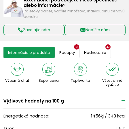
alebo informácie?
Paletový odber, väčšie množstvo, individuálnu cenovú
ponuku…
Zavolajte nám
Napíšte nám
8
43
Informácie o produkte
Recepty
Hodnotenia
Výborná chuť
Super cena
Top kvalita
Všestranné
využitie
Výživové ​​hodnoty na 100 g
Energetická hodnota:
1456kj / 343 kcal
Tuky:
1,5 g