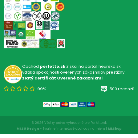
Obchod
perfetto.sk
získal na portáli heureka.sk
vďaka spokojnosti overených zákazníkov prestížny
zlatý certifikát Overené zákazníkmi
.
99%
500 recenzií
© 2026 Všetky práva vyhradené pre Perfetto.sk
MI:SU Design
- Tvoríme internetové obchody na mieru |
MI:Shop