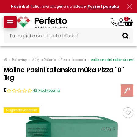
Novinka!
Talianska drogéria na sklade.
Pozrieť ponuku
0
Potraviny
Múky a Pečenie
Pizza a focaccia
Molino Pasini talianska múka
Molino Pasini talianska múka Pizza "0"
1kg
5
43 Hodnotenia
Najpredávanejšie