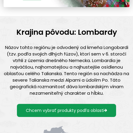
Krajina pôvodu: Lombardy
Názov tohto regiónu je odvodený od kmeňa Longobardi
(tzv. podľa svojich dlhých fúzov), ktorí sem v 6. storočí
vtrhli z územia dnešného Nemecka. Lombardia je
najväčšou, najhornatejšou a najhustejšie osídlenou
oblasťou celého Talianska. Tento región sa nachádza na
severe Talianska medzi Alpami a údolím Po. Táto
geografická rozmanitosť dáva lombardským vínam
nezameniteľný charakter a hĺbku.
Chcem vybrať produkty podľa oblasti