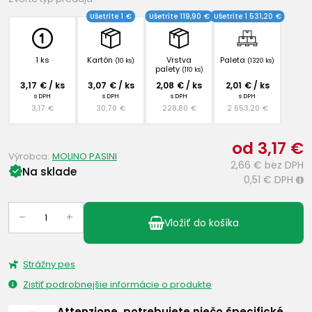
Ušetríte 1 €
Ušetríte 119,90 €
Ušetríte 1 531,20 €
1 ks
Kartón
Vrstva
Paleta
(10 ks)
(1320 ks)
palety
(110 ks)
3,17 € / ks
3,07 € / ks
2,08 € / ks
2,01 € / ks
s DPH
s DPH
s DPH
s DPH
3,17 €
30,70 €
228,80 €
2 653,20 €
od 3,17 €
Výrobca:
MOLINO PASINI
2,66 €
bez DPH
Na sklade
0,51 €
DPH
i
–
+
Vložiť do košíka
Strážny pes
Zistiť podrobnejšie informácie o produkte
Attenzione, potrebujete niečo špecifické