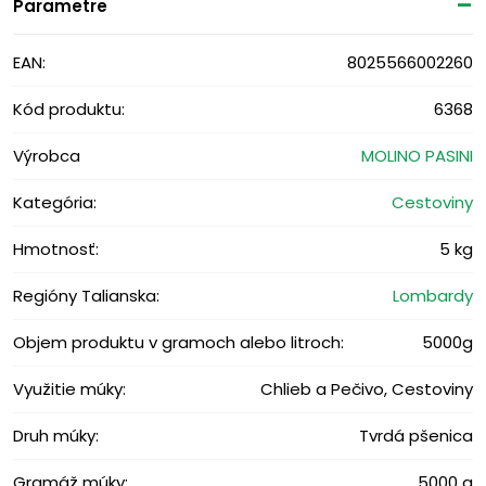
Parametre
EAN:
8025566002260
Kód produktu:
6368
Výrobca
MOLINO PASINI
Kategória:
Cestoviny
Hmotnosť:
5 kg
Regióny Talianska:
Lombardy
Objem produktu v gramoch alebo litroch:
5000g
Využitie múky:
Chlieb a Pečivo, Cestoviny
Druh múky:
Tvrdá pšenica
Gramáž múky:
5000 g