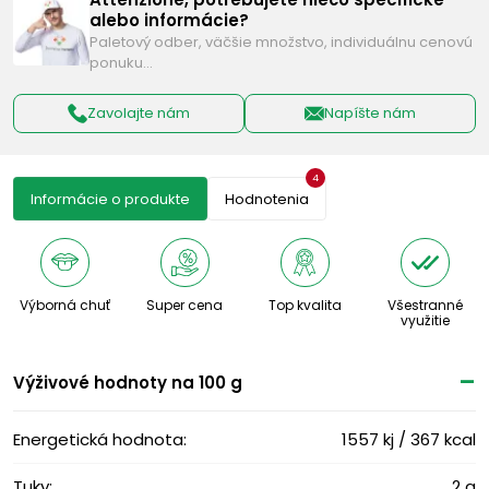
alebo informácie?
Paletový odber, väčšie množstvo, individuálnu cenovú
ponuku…
Zavolajte nám
Napíšte nám
4
Informácie o produkte
Hodnotenia
Výborná chuť
Super cena
Top kvalita
Všestranné
využitie
Výživové ​​hodnoty na 100 g
Energetická hodnota:
1557 kj / 367 kcal
Tuky:
2 g