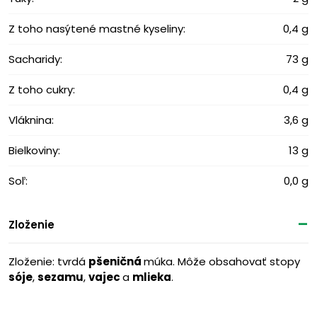
Z toho nasýtené mastné kyseliny:
0,4 g
Sacharidy:
73 g
Z toho cukry:
0,4 g
Vláknina:
3,6 g
Bielkoviny:
13 g
Soľ:
0,0 g
Zloženie
Zloženie: tvrdá
pšeničná
múka. Môže obsahovať stopy
sóje
,
sezamu
,
vajec
a
mlieka
.