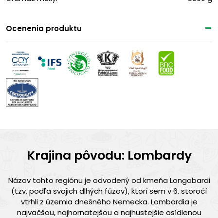
Ocenenia produktu
Krajina pôvodu: Lombardy
Názov tohto regiónu je odvodený od kmeňa Longobardi
(tzv. podľa svojich dlhých fúzov), ktorí sem v 6. storočí
vtrhli z územia dnešného Nemecka. Lombardia je
najväčšou, najhornatejšou a najhustejšie osídlenou