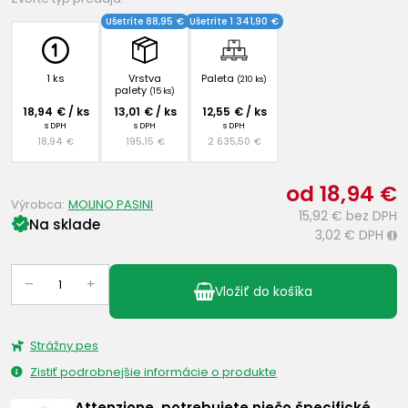
Ušetríte 88,95 €
Ušetríte 1 341,90 €
1 ks
Vrstva
Paleta
(210 ks)
palety
(15 ks)
18,94 € / ks
13,01 € / ks
12,55 € / ks
s DPH
s DPH
s DPH
18,94 €
195,15 €
2 635,50 €
od 18,94 €
Výrobca:
MOLINO PASINI
15,92 €
bez DPH
Na sklade
3,02 €
DPH
i
–
+
Vložiť do košíka
Strážny pes
Zistiť podrobnejšie informácie o produkte
Attenzione, potrebujete niečo špecifické