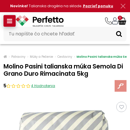
Novinka!
Talianska drogéria na sklade.
Pozrieť ponuku
0
Potraviny
Múky a Pečenie
Cestoviny
Molino Pasini talianska múka Sem
Molino Pasini talianska múka Semola Di
Grano Duro Rimacinata 5kg
5
4 Hodnotenia