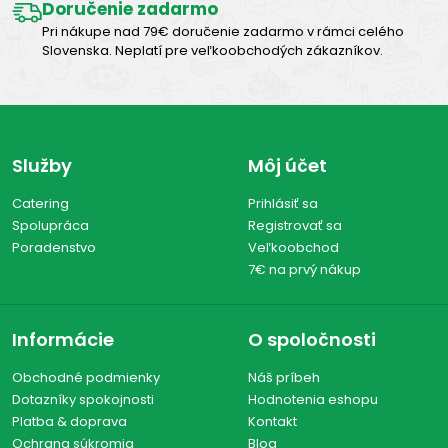
Doručenie zadarmo
Pri nákupe nad 79€ doručenie zadarmo v rámci celého
Slovenska. Neplatí pre veľkoobchodých zákazníkov.
Služby
Môj účet
Catering
Prihlásiť sa
Spolupráca
Registrovať sa
Poradenstvo
Veľkoobchod
7€ na prvý nákup
Informácie
O spoločnosti
Obchodné podmienky
Náš príbeh
Dotazníky spokojnosti
Hodnotenia eshopu
Platba & doprava
Kontakt
Ochrana súkromia
Blog