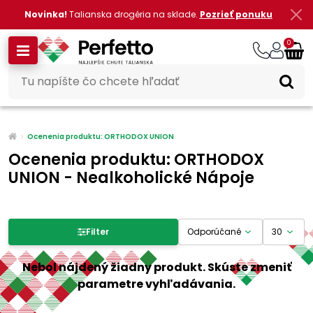
Novinka!
Talianska drogéria na sklade.
Pozrieť ponuku
0
Ocenenia produktu: ORTHODOX UNION
Ocenenia produktu: ORTHODOX
UNION - Nealkoholické Nápoje
Filter produktov
Filter
Cena
Nebol nájdený žiadny produkt. Skúste zmeniť
parametre vyhľadávania.
-
€
€