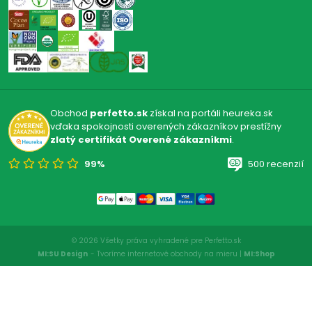
Obchod
perfetto.sk
získal na portáli heureka.sk
vďaka spokojnosti overených zákazníkov prestížny
zlatý certifikát Overené zákazníkmi
.
99%
500 recenzií
© 2026 Všetky práva vyhradené pre Perfetto.sk
MI:SU Design
- Tvoríme internetové obchody na mieru |
MI:Shop