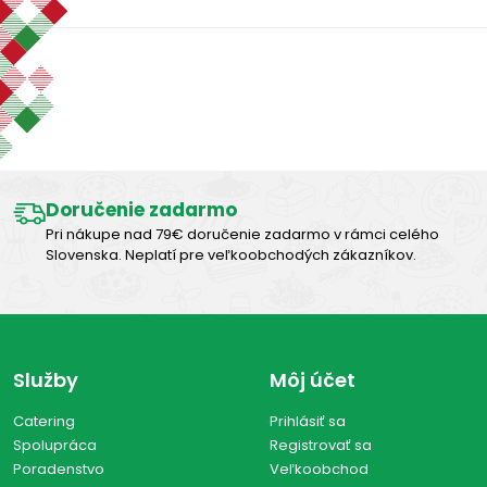
Zobraziť len produkty skladom
Výborná chuť
Vymazať filtre
Zobraziť všetko (0)
Doručenie zadarmo
Pri nákupe nad 79€ doručenie zadarmo v rámci celého
Slovenska. Neplatí pre veľkoobchodých zákazníkov.
Služby
Môj účet
Catering
Prihlásiť sa
Spolupráca
Registrovať sa
Poradenstvo
Veľkoobchod