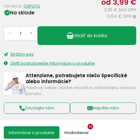
od 3,99 €
Výrobca:
CAPUTO
3,35 €
bez DPH
Na sklade
0,64 €
DPH
i
–
+
Vložiť do košíka
Strážny pes
Zistiť podrobnejšie informácie o produkte
Attenzione, potrebujete niečo špecifické
alebo informácie?
Paletový odber, väčšie množstvo, individuálnu cenovú
ponuku…
Zavolajte nám
Napíšte nám
28
Informácie o produkte
Hodnotenia