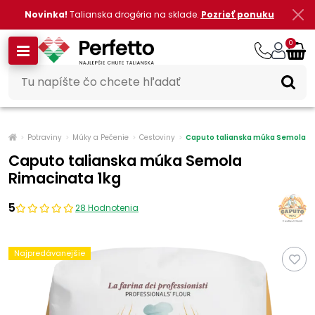
Novinka!
Talianska drogéria na sklade.
Pozrieť ponuku
0
Potraviny
Múky a Pečenie
Cestoviny
Caputo talianska múka Semola Ri
Caputo talianska múka Semola
Rimacinata 1kg
5
28 Hodnotenia
Najpredávanejšie