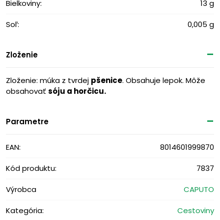
Bielkoviny:
13 g
Soľ:
0,005 g
Zloženie
Zloženie: 
múka z tvrdej 
pšenice
.
 Obsahuje lepok. 
Môže 
obsahovať 
sóju a horčicu.
Parametre
EAN:
8014601999870
Kód produktu:
7837
Výrobca
CAPUTO
Kategória:
Cestoviny