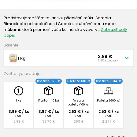
Predstavujeme Vám taliansku pšeničnú múku Semola
Rimacinata od spoločnosti Caputo, skutočnú perlu medzi
múkami, ktorá premení vaše kulinárske výtvory…
Zobraziť celý
popis
Balenie
3,99 €
1 kg
3,35 € bez DPH
Zvoľte typ predaja:
Ušetríte 1,20 €
Ušetríte 136 €
Ušetríte 1 314 €
1 ks
Kartón
Vrstva
Paleta
(10 ks)
(900 ks)
palety
(100 ks)
3,99 € / ks
3,87 € / ks
2,63 € / ks
2,53 € / ks
s DPH
s DPH
s DPH
s DPH
3,99 €
38,70 €
263 €
2 277 €