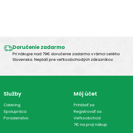
Výborná chuť
Doručenie zadarmo
Pri nákupe nad 79€ doručenie zadarmo v rámci celého
Slovenska. Neplatí pre veľkoobchodých zákazníkov.
Služby
Môj účet
Catering
Prihlásiť sa
Spolupráca
Registrovať sa
Poradenstvo
Veľkoobchod
7€ na prvý nákup