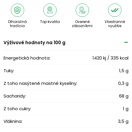
Dlhoročná
Top kvalita
Overené
Všestranné
tradícia
zákazníkmi
využitie
Výživové ​​hodnoty na 100 g
Energetická hodnota:
1420 kj / 335 kcal
Tuky:
1,5 g
Z toho nasýtené mastné kyseliny:
0,3 g
Sacharidy:
68 g
Z toho cukry:
1 g
Vláknina:
3,5 g