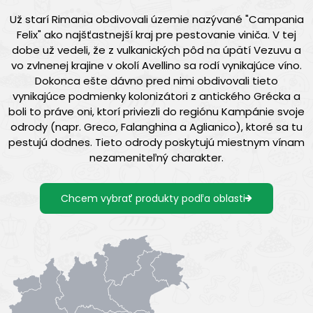
Už starí Rimania obdivovali územie nazývané "Campania
Felix" ako najšťastnejší kraj pre pestovanie viniča. V tej
dobe už vedeli, že z vulkanických pôd na úpätí Vezuvu a
vo zvlnenej krajine v okolí Avellino sa rodí vynikajúce víno.
Dokonca ešte dávno pred nimi obdivovali tieto
vynikajúce podmienky kolonizátori z antického Grécka a
boli to práve oni, ktorí priviezli do regiónu Kampánie svoje
odrody (napr. Greco, Falanghina a Aglianico), ktoré sa tu
pestujú dodnes. Tieto odrody poskytujú miestnym vínam
nezameniteľný charakter.
Chcem vybrať produkty podľa oblasti