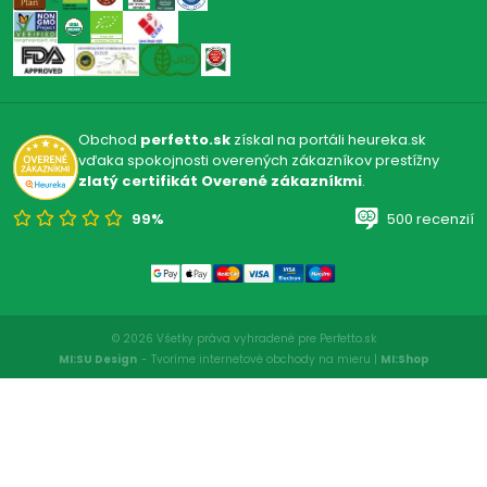
Obchod
perfetto.sk
získal na portáli heureka.sk
vďaka spokojnosti overených zákazníkov prestížny
zlatý certifikát Overené zákazníkmi
.
99%
500 recenzií
© 2026 Všetky práva vyhradené pre Perfetto.sk
MI:SU Design
- Tvoríme internetové obchody na mieru |
MI:Shop