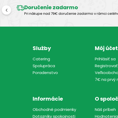
Doručenie zadarmo
Pri nákupe nad 79€ doručenie zadarmo v rámci celéh
Služby
Môj účet
Catering
Prihlásiť sa
Spolupráca
Registrovať
Poradenstvo
Veľkoobch
7€ na prvý 
Informácie
O spoloč
Obchodné podmienky
Náš príbeh
Dotazníky spokojnosti
Hodnotenia