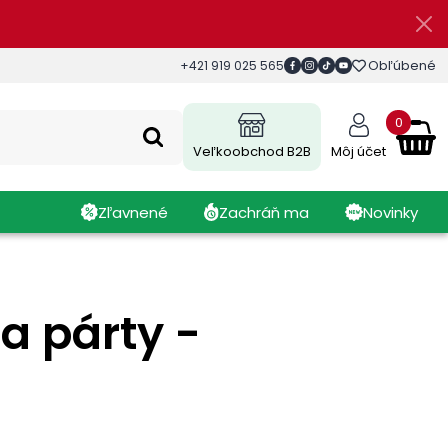
Obľúbené
+421 919 025 565
0
Veľkoobchod B2B
Môj účet
Zľavnené
Zachráň ma
Novinky
a párty -