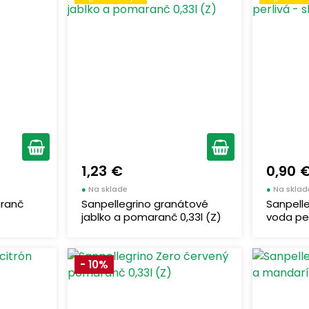
1,23 €
0,90 
●
Na sklade
●
Na sklad
aranč
Sanpellegrino granátové
Sanpelle
jablko a pomaranč 0,33l (Z)
voda perl
- 10%