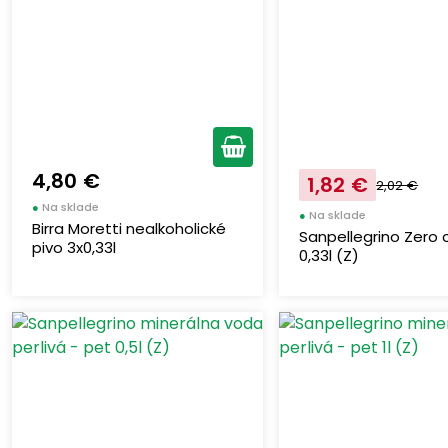
4,80 €
1,82 €
2,02 €
●
Na sklade
●
Na sklade
Birra Moretti nealkoholické
Sanpellegrino Zero c
pivo 3x0,33l
0,33l (Z)