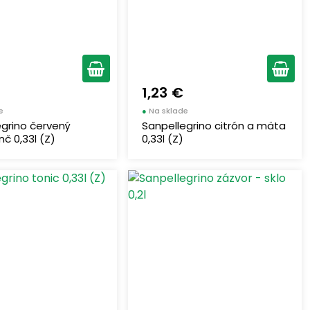
1,23 €
e
●
Na sklade
egrino červený
Sanpellegrino citrón a mäta
č 0,33l (Z)
0,33l (Z)