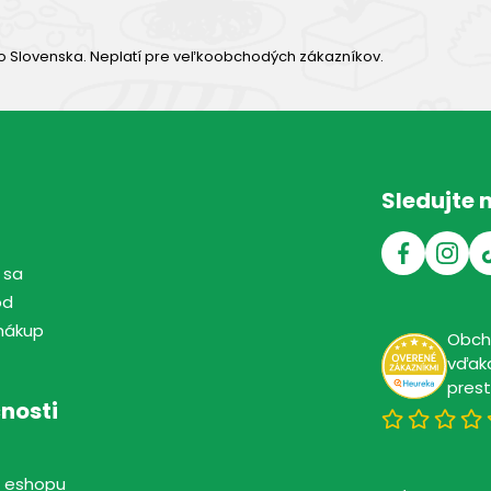
o Slovenska. Neplatí pre veľkoobchodých zákazníkov.
Sledujte 
 sa
od
nákup
Obc
vďaka
pres
nosti
 eshopu