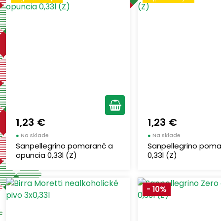
1
(2)
1,23 €
1,23 €
●
Na sklade
●
Na sklade
Sanpellegrino pomaranč a
Sanpellegrino pom
opuncia 0,33l (Z)
0,33l (Z)
- 10%