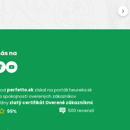
Kv
Kval
nás na
hod
perfetto.sk
získal na portáli heureka.sk
 spokojnosti overených zákazníkov
tížny
zlatý certifikát Overené zákazníkmi
.
500 recenzií
99%