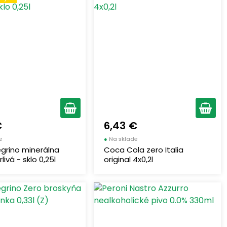
€
6,43 €
e
●
Na sklade
grino minerálna
Coca Cola zero Italia
ivá - sklo 0,25l
original 4x0,2l