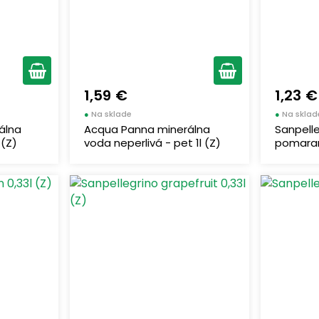
1,59 €
1,23 €
●
Na sklade
●
Na sklad
álna
Acqua Panna minerálna
Sanpell
 (Z)
voda neperlivá - pet 1l (Z)
pomaran