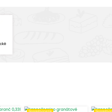
ické
 nealkoholického nápoja
Zobraziť len produkty skladom
chutené nápoje
(11)
inerálne vody
(11)
ealkoholické pivo
(2)
Najpredávanejšie
Najpredávan