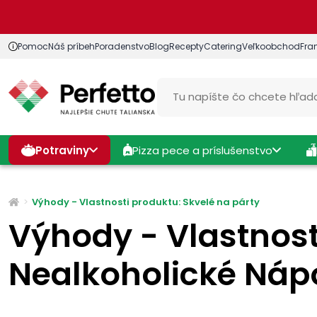
Pomoc
Náš príbeh
Poradenstvo
Blog
Recepty
Catering
Veľkoobchod
Fra
Potraviny
Pizza pece a príslušenstvo
Výhody - Vlastnosti produktu: Skvelé na párty
Výhody - Vlastnost
Nealkoholické Náp