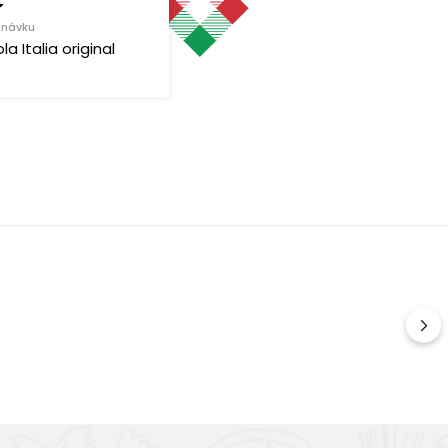
€
dnávku
a Italia original