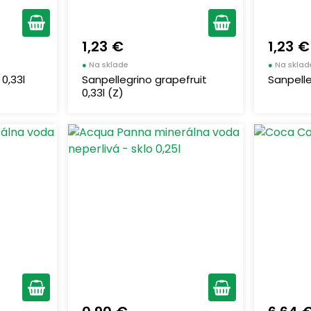
1,23 €
1,23 €
●
Na sklade
●
Na sklad
 0,33l
Sanpellegrino grapefruit
Sanpelle
0,33l (Z)