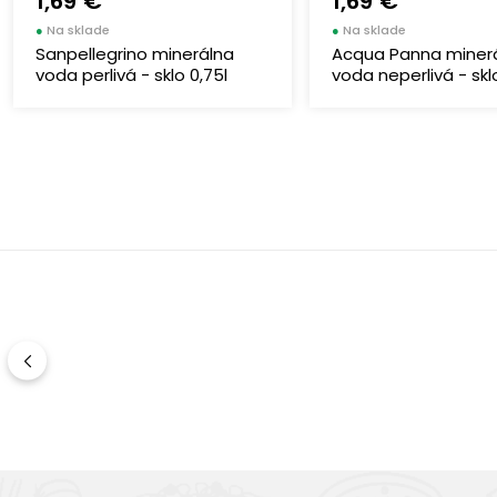
1,69 €
1,69 €
●
Na sklade
●
Na sklade
Sanpellegrino minerálna
Acqua Panna miner
voda perlivá - sklo 0,75l
voda neperlivá - skl