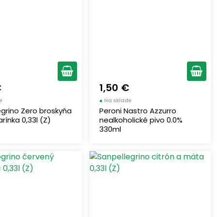
€
1,50 €
e
●
Na sklade
grino Zero broskyňa
Peroni Nastro Azzurro
ínka 0,33l (Z)
nealkoholické pivo 0.0%
330ml