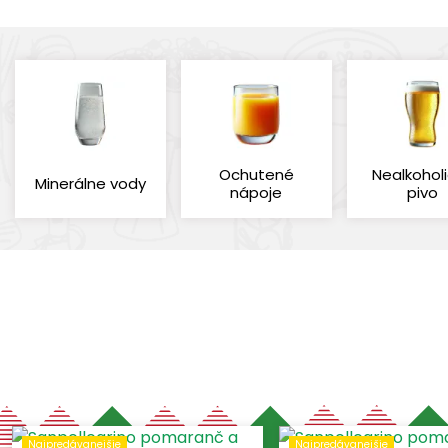
Ochutené
Nealkohol
Minerálne vody
nápoje
pivo
Cena
Výrobcovia
Štítky
Objem
Druh
BIRRA MORETTI
Najpredávanejšie
O
0,2
(1)
(4)
(3)
-
€
€
Vymazať filtre
PERONI
M
0,25
(1)
(2)
COCA COLA ITALIA
N
0,33
(2)
(14)
SANPELLEGRINO
0,5
(20)
(1)
Najpredávanejšie
Najpredávanejšie
0,75
(2)