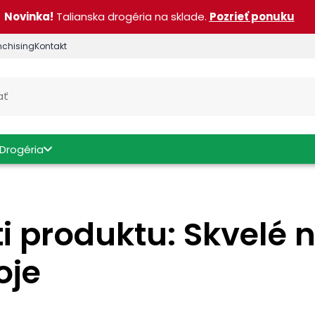
Novinka!
Talianska drogéria na sklade.
Pozrieť ponuku
nchising
Kontakt
Drogéria
i produktu: Skvelé n
oje