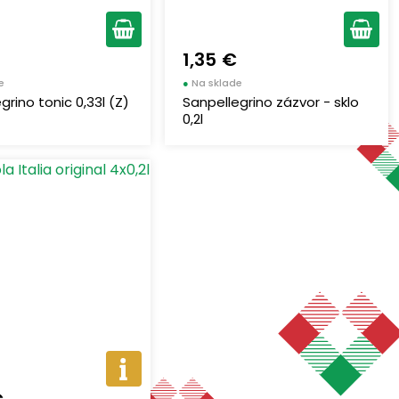
1,35 €
e
●
Na sklade
grino tonic 0,33l (Z)
Sanpellegrino zázvor - sklo
0,2l