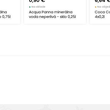
0,90 €
6,64 
●
Na sklade
●
Na obje
álna
Acqua Panna minerálna
Coca Col
o 0,75l
voda neperlivá - sklo 0,25l
4x0,2l
Výborná chuť