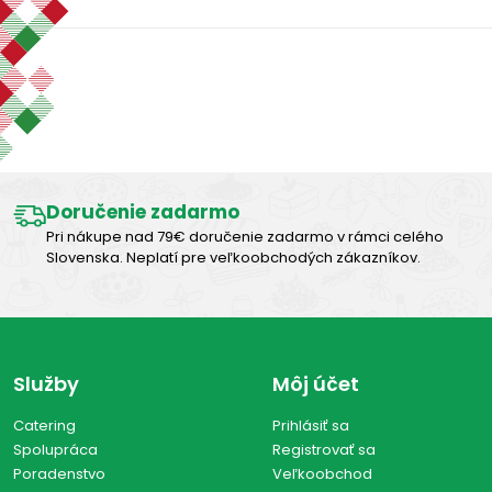
Zobraziť len produkty skladom
Výborná chuť
Vymazať filtre
Zobraziť všetko (0)
Doručenie zadarmo
Pri nákupe nad 79€ doručenie zadarmo v rámci celého
Slovenska. Neplatí pre veľkoobchodých zákazníkov.
Služby
Môj účet
Catering
Prihlásiť sa
Spolupráca
Registrovať sa
Poradenstvo
Veľkoobchod