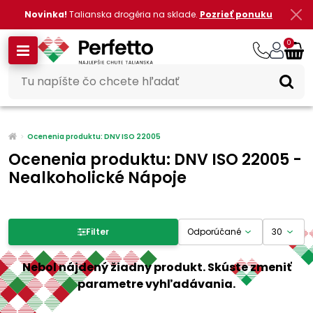
Novinka!
Talianska drogéria na sklade.
Pozrieť ponuku
0
Ocenenia produktu: DNV ISO 22005
Ocenenia produktu: DNV ISO 22005 -
Nealkoholické Nápoje
Filter produktov
Filter
Cena
Nebol nájdený žiadny produkt. Skúste zmeniť
parametre vyhľadávania.
-
€
€