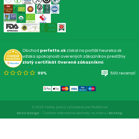
Obchod
perfetto.sk
získal na portáli heureka.sk
vďaka spokojnosti overených zákazníkov prestížny
zlatý certifikát Overené zákazníkmi
.
99%
500 recenzií
© 2026 Všetky práva vyhradené pre Perfetto.sk
MI:SU Design
- Tvoríme internetové obchody na mieru |
MI:Shop