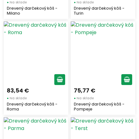
CLEMENTE
(3)
●
Na sklade
●
Na sklade
Drevený darčekový kôš -
Drevený darčekový kôš -
MOLINO SPADONI
(5)
Milano
Turin
ARTIGIANA SUD
(1)
STRIANESE
(1)
COLAVITA
(1)
YOGA
(4)
GALLO
(1)
CURTIRISO
(5)
RISO SCOTTI
(8)
NOTADOLCE
(1)
83,54 €
75,77 €
HOPLÁ
(1)
●
Na sklade
●
Na sklade
SEGATA
(2)
Drevený darčekový kôš -
Drevený darčekový kôš -
CEREALITALIA
Roma
Pompeje
(2)
IL GALEONE
(1)
GUSTO ETNA
(6)
DE NIGRIS 1889
(3)