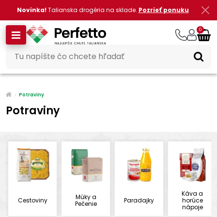
Novinka!
Talianska drogéria na sklade.
Pozrieť ponuku
0
Potraviny
Potraviny
Káva a
Múky a
Cestoviny
Paradajky
horúce
Pečenie
nápoje