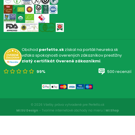
CAFFE DIEMME
(32)
MASOTTINA
(11)
SCHOLA SARMENTI
(17)
VAL D'OCA
(1)
Obchod
perfetto.sk
získal na portáli heureka.sk
vďaka spokojnosti overených zákazníkov prestížny
zlatý certifikát Overené zákazníkmi
.
99%
500 recenzií
© 2026 Všetky práva vyhradené pre Perfetto.sk
MI:SU Design
- Tvoríme internetové obchody na mieru |
MI:Shop