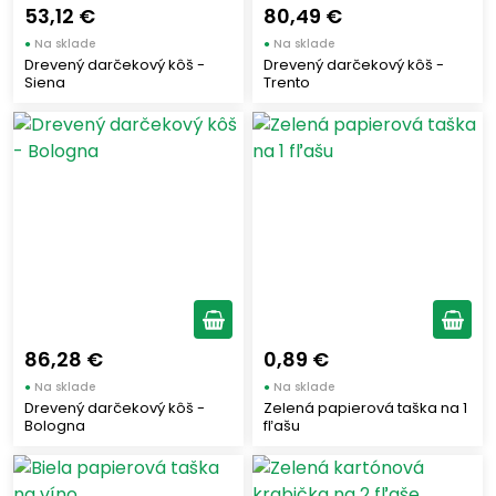
FALCONE
(6)
53,12 €
80,49 €
SPERLARI
(7)
●
Na sklade
●
Na sklade
Drevený darčekový kôš -
Drevený darčekový kôš -
ITALKALI
(3)
Siena
Trento
ANDREA MILANO
(15)
MARE APERTO
(1)
TOSCHI VIGNOLA ITALIA 1945
(1)
DELIZIE DI CALABRIA
(13)
MADAMA OLIVA
(9)
MAXTRIS
(5)
MARTINI
(4)
CINZANO
(3)
86,28 €
0,89 €
DELLAVALLE
(4)
●
Na sklade
●
Na sklade
PORTOFINO DRY GIN
(1)
Drevený darčekový kôš -
Zelená papierová taška na 1
ITALICUS
Bologna
fľašu
(1)
CAMPARI
(1)
APEROL
(1)