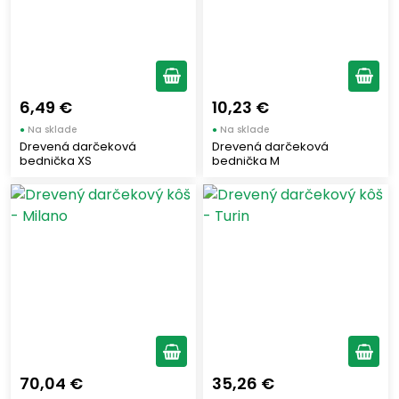
FURLOTTI
(3)
FIORUCCI
(2)
BERETTA
(1)
TREVALLI
(4)
6,49 €
10,23 €
LIEVITAL
(1)
●
Na sklade
●
Na sklade
GALBANI
(3)
Drevená darčeková
Drevená darčeková
bednička XS
bednička M
GRANTERRE
(7)
AURICCHIO
(5)
LA MOLE
(10)
SAN VINCENZO
(2)
GECA
(1)
D´AMICO
(1)
LE OLIVE MICCIO
(2)
COATI
(4)
BOMBIERI
(1)
70,04 €
35,26 €