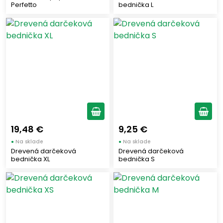
Perfetto
bednička L
PASSALACQUA
(3)
KIMBO
(6)
LAVAZZA
(6)
PIAZZOLLA SALI
(2)
TESORI D´APULIA
(4)
DUE VITTORIE
(1)
PONTI
(4)
LITCHQUOR MAURITIUS
(1)
19,48 €
9,25 €
VALPIANA
(1)
●
Na sklade
●
Na sklade
FERRARI
(1)
Drevená darčeková
Drevená darčeková
DE CECCO
bednička XL
bednička S
(11)
PAGANI
(4)
SICULABRIOSCE
(1)
NEGRONI
(3)
VIANI
(1)