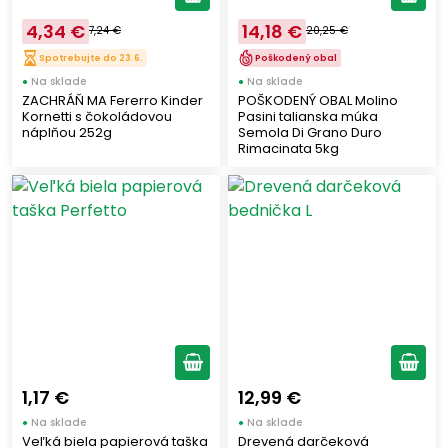
BECHÈR
(1)
4,34 €
14,18 €
7,24 €
20,25 €
WITOR’S
(1)
Spotrebujte do 23.6.
Poškodený obal
LATTERIA SORESINA
(2)
●
Na sklade
●
Na sklade
CRUDODOLCE
ZACHRÁŇ MA Fererro Kinder
POŠKODENÝ OBAL Molino
(1)
Kornetti s čokoládovou
Pasini talianska múka
RENZINI
(3)
náplňou 252g
Semola Di Grano Duro
Rimacinata 5kg
CITRES
(1)
SANTONE VINI
(3)
FELSINEO
(2)
ZARPELLON
(1)
MAFFEI
(7)
BRUGNOLO
(1)
SANNIO
(2)
SETOLA
(1)
OLIO GUGLIELMI
(30)
1,17 €
12,99 €
ARIOSTO
(2)
●
Na sklade
●
Na sklade
Veľká biela papierová taška
Drevená darčeková
BORBONE
(2)