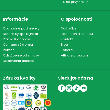
7€ na prvý nákup
PLASMON
(3)
BOTTER
(7)
Informácie
O spoločnosti
CASA MARRAZZO
(18)
BIANCAVIGNA
Obchodné podmienky
Náš príbeh
(2)
Dotazníky spokojnosti
Hodnotenia eshopu
CALVI
(62)
Platba & doprava
Kontakt
ASOLO DOLCE
(5)
Ochrana súkromia
Blog
I FEUDI DI ROMANS
Pomoc
Kariéra
(15)
Odstúpenie od zmluvy
Affiliate program
BORGO DEI VASSALLI
(7)
Nastavenia cookies
SCIARA
(26)
MARABOTTO
(72)
Záruka kvality
Sledujte nás na
GRANO ARMANDO
(3)
LIMMI
(1)
ALCE NERO
(7)
DTÉ
(12)
LA PASTA DI CAMERINO
(56)