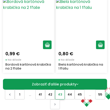
MULINO BIANCO
(41)
MATILDE VICENZI
(34)
LOACKER
(4)
LA PALMA
(1)
LA MOLISANA
(5)
GASTONE LAGO
(6)
GAROFALO
(4)
0,99 €
0,80 €
GALBUSERA
(2)
●
Na sklade
●
Na sklade
FERRERO
(15)
Bordová kartónová krabička
Biela kartónová krabička na
na 2 fľaše
1 fľašu
FATINA - MURANO
(5)
ELAH
(3)
Zobraziť ďalšie produkty
COCA COLA ITALIA
(2)
CAMPARI GROUP
(2)
1
41
42
43
44
45
55
...
...
CANNAMELA
(1)
AMBROSOLI
(2)