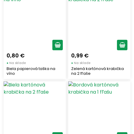
RAMAZZOTTI
(3)
LUXARDO
(4)
Roberto Cavalli Vodka
(4)
MINTIS
(2)
MALFY
(4)
VILLA TERESA
(2)
0,80 €
0,99 €
PERONI
(2)
●
Na sklade
●
Na sklade
URBANI TARTUFI
(4)
Biela papierová taška na
Zelená kartónová krabička
víno
na 2 fľaše
CAMEO
(7)
CANTINA DI CUSTOZA
(10)
PENNISI - LA DOLCERIA SICILIANA
(3)
MOLINO ROSSETTO
(3)
AGROMONTE SICILIA
(18)
BONOMELLI
(7)
ZAROTTI
(5)