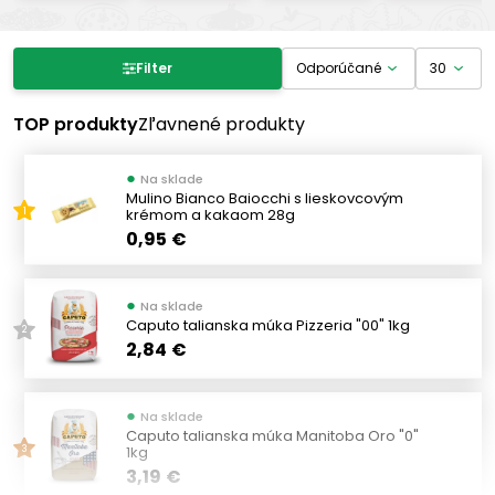
Filter produktov
Filter
Cena
TOP produkty
Zľavnené produkty
●
Na sklade
-
€
€
Mulino Bianco Baiocchi s lieskovcovým
krémom a kakaom 28g
1
0,95 €
Výrobcovia
●
Na sklade
SIFOR
(1)
Caputo talianska múka Pizzeria "00" 1kg
2
SORI
2,84 €
(3)
DALLA BUONA TERRA
(1)
MONTANA
(1)
●
Na sklade
Caputo talianska múka Manitoba Oro "0"
POGGIO DEL FARRO
(2)
1kg
3
PALATO BUFALINO
3,19 €
(1)