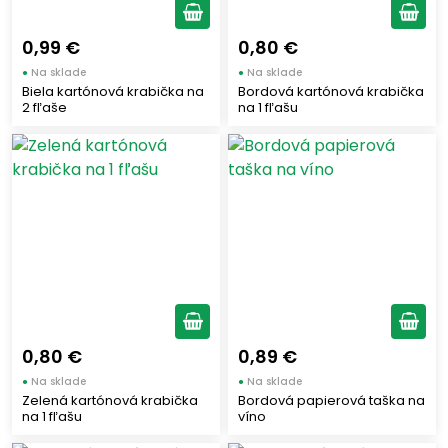
ZÀINI
(2)
TIPICO
(2)
0,99 €
0,80 €
STAR
(24)
●
Na sklade
●
Na sklade
Biela kartónová krabička na
Bordová kartónová krabička
SKIPPER
(4)
2 fľaše
na 1 fľašu
SIMMENTHAL
(3)
SAN CARLO
(2)
RUMMO
(31)
ROSSANA
(3)
ROBERTO
(2)
RIO MARE
(2)
PERUGINA
(13)
PARMALAT
(2)
0,80 €
0,89 €
PANEANGELI
(18)
●
Na sklade
●
Na sklade
NOVI
(5)
Zelená kartónová krabička
Bordová papierová taška na
NESTLÉ
na 1 fľašu
víno
(5)
MUTTI
(33)