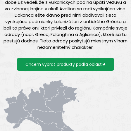
dobe už vedeli, že z vulkanických pôd na úpätí Vezuvu a
vo zvlnenej krajine v okolí Avellino sa rodí vynikajúce víno.
Dokonca ešte dávno pred nimi obdivovali tieto
vynikajúce podmienky kolonizátori z antického Grécka a
boli to práve oni, ktorí priviezli do regiónu Kampánie svoje
odrody (napr. Greco, Falanghina a Aglianico), ktoré sa tu
pestujú dodnes. Tieto odrody poskytujú miestnym vínam
nezameniteľný charakter.
Chcem vybrať produkty podľa oblasti