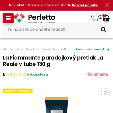
Novinka!
Talianska drogéria na sklade.
Pozrieť ponuku
0
Potraviny
Paradajky
Paradajkový pretlak
La Fiammante paradajkový pre
La Fiammante paradajkový pretlak La
Reale v tube 130 g
5
9 Hodnotenia
Najpredávanejšie