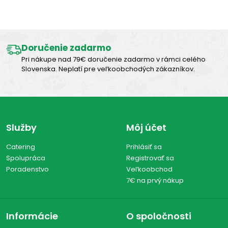
Výborná chuť
Doručenie zadarmo
Pri nákupe nad 79€ doručenie zadarmo v rámci celého
Slovenska. Neplatí pre veľkoobchodých zákazníkov.
Služby
Môj účet
Catering
Prihlásiť sa
Spolupráca
Registrovať sa
Poradenstvo
Veľkoobchod
7€ na prvý nákup
Informácie
O spoločnosti