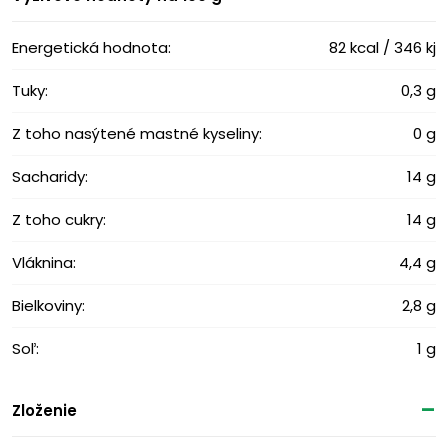
Energetická hodnota:
82 kcal / 346 kj
Tuky:
0,3 g
Z toho nasýtené mastné kyseliny:
0 g
Sacharidy:
14 g
Z toho cukry:
14 g
Vláknina:
4,4 g
Bielkoviny:
2,8 g
Soľ:
1 g
Zloženie