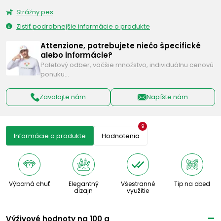
Strážny pes
Zistiť podrobnejšie informácie o produkte
Attenzione, potrebujete niečo špecifické
alebo informácie?
Paletový odber, väčšie množstvo, individuálnu cenovú
ponuku…
Zavolajte nám
Napíšte nám
9
Informácie o produkte
Hodnotenia
Výborná chuť
Elegantný
Všestranné
Tip na obed
dizajn
využitie
Výživové ​​hodnoty na 100 g