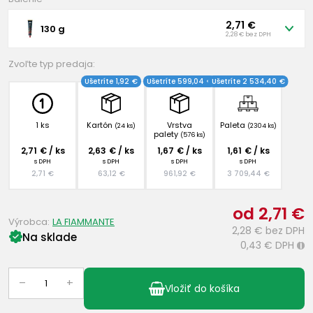
2,71 €
130 g
2,28 € bez DPH
Zvoľte typ predaja:
Ušetríte 1,92 €
Ušetríte 599,04 €
Ušetríte 2 534,40 €
1 ks
Kartón
Vrstva
Paleta
(24 ks)
(2304 ks)
palety
(576 ks)
2,71 € / ks
2,63 € / ks
1,67 € / ks
1,61 € / ks
s DPH
s DPH
s DPH
s DPH
2,71 €
63,12 €
961,92 €
3 709,44 €
od 2,71 €
Výrobca:
LA FIAMMANTE
2,28 €
bez DPH
Na sklade
0,43 €
DPH
i
–
+
Vložiť do košíka