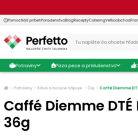
Pomoc
Náš príbeh
Poradenstvo
Blog
Recepty
Catering
Veľkoobchod
Fra
Potraviny
Pizza pece a príslušenstvo
Potraviny
Káva a horúce nápoje
Čaj
Caffé Diemme DTÉ
Caffé Diemme DTÉ E
36g