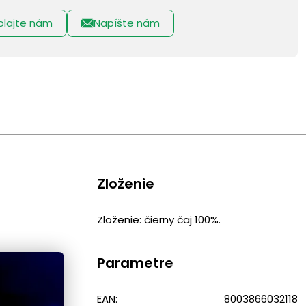
olajte nám
Napíšte nám
Zloženie
Zloženie: čierny čaj 100%.
Parametre
EAN:
8003866032118