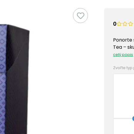
0
Ponorte 
Tea – sk
celý popis
Zvoľte typ