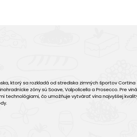
ska, ktorý sa rozkladá od strediska zimných športov Cortin
inohradnícke zóny sú Soave, Valpolicella a Prosecco. Pre viná
 technológiami, čo umožňuje vytvárať vína najvyššej kvalit
dy.