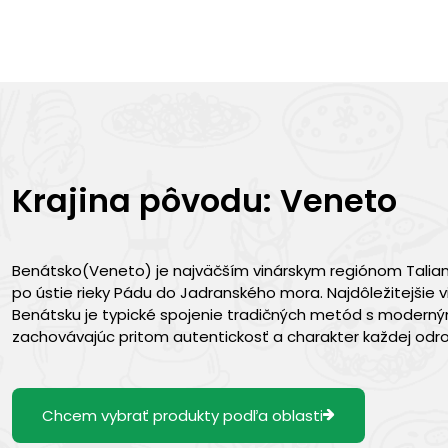
Krajina pôvodu: Veneto
Benátsko(Veneto) je najväčším vinárskym regiónom Talian
po ústie rieky Pádu do Jadranského mora. Najdôležitejšie v
Benátsku je typické spojenie tradičných metód s modernými
zachovávajúc pritom autentickosť a charakter každej odro
Chcem vybrať produkty podľa oblasti