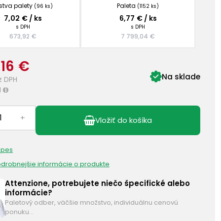
stva palety
Paleta
(96 ks)
(1152 ks)
7,02 € / ks
6,77 € / ks
s DPH
s DPH
673,92 €
7 799,04 €
,16 €
Na sklade
z DPH
H
i
+
Vložiť do košíka
 pes
podrobnejšie informácie o produkte
Attenzione, potrebujete niečo špecifické alebo
informácie?
Paletový odber, väčšie množstvo, individuálnu cenovú
ponuku…