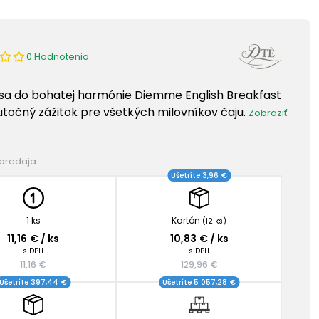
0 Hodnotenia
sa do bohatej harmónie Diemme English Breakfast
utočný zážitok pre všetkých milovníkov čaju.
Zobraziť
 predaja:
Ušetríte 3,96 €
1 ks
Kartón
(12 ks)
11,16 € / ks
10,83 € / ks
s DPH
s DPH
11,16 €
129,96 €
Ušetríte 397,44 €
Ušetríte 5 057,28 €