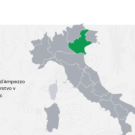
a d'Ampezzo
rstvo v
y,