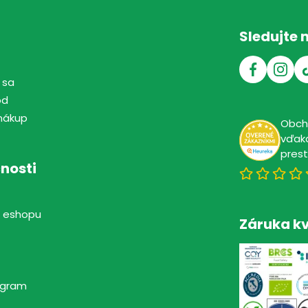
Sledujte 
 sa
od
nákup
Obc
vďaka
pres
nosti
 eshopu
Záruka kv
rogram