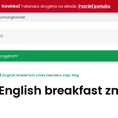
Novinka!
Talianska drogéria na sklade.
Pozrieť ponuku
nchising
Kontakt
Drogéria
 English breakfast zmes čierneho čaju 36g
nglish breakfast z