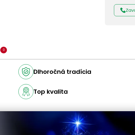
Zav
a
0
Dlhoročná tradícia
Top kvalita