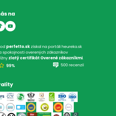
nás na
hod
perfetto.sk
získal na portáli heureka.sk
 spokojnosti overených zákazníkov
tížny
zlatý certifikát Overené zákazníkmi
.
500 recenzií
99%
ality