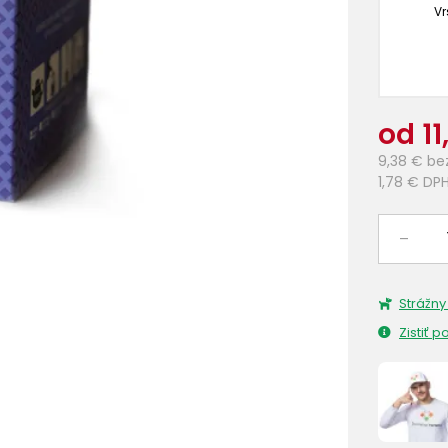
Vr
od 11
9,38 €
be
1,78 €
DP
–
Strážny
Zistiť 