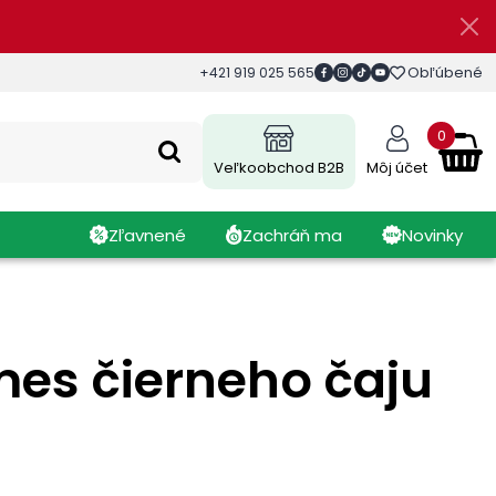
Obľúbené
+421 919 025 565
0
Veľkoobchod B2B
Môj účet
Zľavnené
Zachráň ma
Novinky
mes čierneho čaju