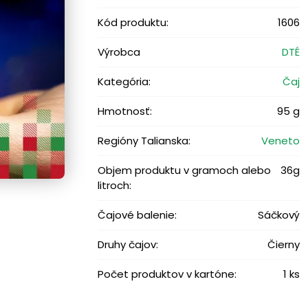
Kód produktu:
1606
Výrobca
DTÉ
Kategória:
Čaj
Hmotnosť:
95 g
Regióny Talianska:
Veneto
Objem produktu v gramoch alebo
36g
litroch:
Čajové balenie:
Sáčkový
Druhy čajov:
Čierny
Počet produktov v kartóne:
1 ks