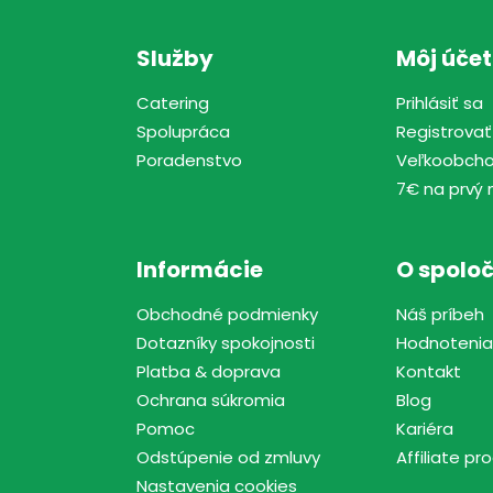
Služby
Môj účet
Catering
Prihlásiť sa
Spolupráca
Registrovať
Poradenstvo
Veľkoobch
7€ na prvý 
Informácie
O spoloč
Obchodné podmienky
Náš príbeh
Dotazníky spokojnosti
Hodnotenia
Platba & doprava
Kontakt
Ochrana súkromia
Blog
Pomoc
Kariéra
Odstúpenie od zmluvy
Affiliate p
Nastavenia cookies