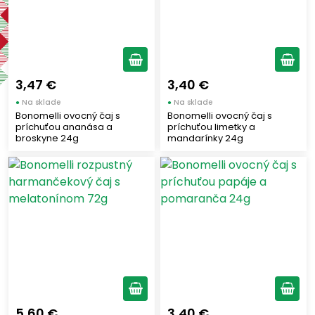
Výrobcovia
BONOMELLI
(7)
DTÉ
(12)
3,47 €
3,40 €
●
Na sklade
●
Na sklade
Čajové balenie
Bonomelli ovocný čaj s
Bonomelli ovocný čaj s
príchuťou ananása a
príchuťou limetky a
broskyne 24g
mandarínky 24g
Sáčkový
(17)
Granulovaný
(2)
Druhy čajov
Ovocný
(8)
Bylinkový
(5)
Čierny
(4)
5,60 €
3,40 €
Zelený
(2)