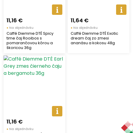
11,16 €
11,64 €
●
Na objednávku
●
Na objednávku
Caffé Diemme DTÉ Spicy
Caffé Diemme DTÉ Exotic
time čaj Rooibos s
dream čaj zo zmesi
pomarančovou kôrou a
ananásu a kokosu 48g
škoricou 36g
11,16 €
●
Na objednávku