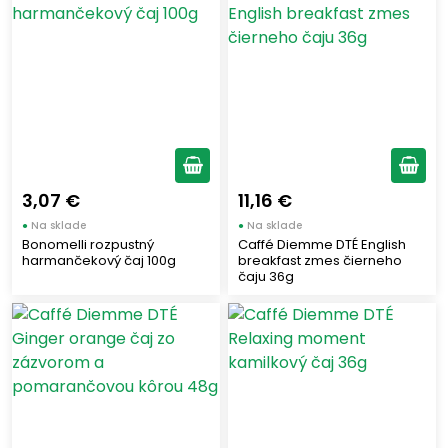
3,07 €
11,16 €
●
Na sklade
●
Na sklade
Bonomelli rozpustný
Caffé Diemme DTÉ English
harmančekový čaj 100g
breakfast zmes čierneho
čaju 36g