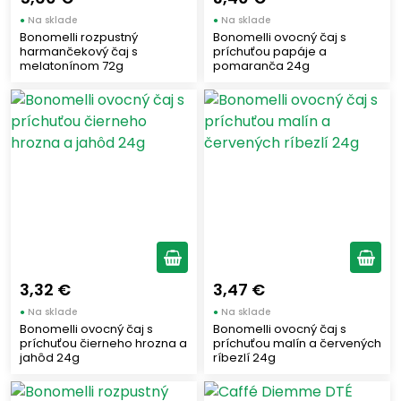
●
Na sklade
●
Na sklade
Bonomelli rozpustný
Bonomelli ovocný čaj s
Zobraziť len produkty skladom
harmančekový čaj s
príchuťou papáje a
melatonínom 72g
pomaranča 24g
Zobraziť všetko (19)
3,32 €
3,47 €
●
Na sklade
●
Na sklade
Bonomelli ovocný čaj s
Bonomelli ovocný čaj s
príchuťou čierneho hrozna a
príchuťou malín a červených
jahôd 24g
ríbezlí 24g