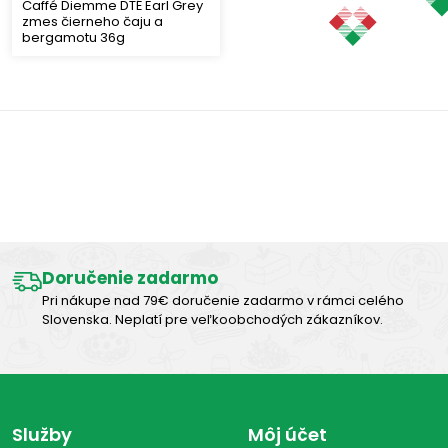
Caffé Diemme DTÉ Earl Grey
zmes čierneho čaju a
bergamotu 36g
Výborná chuť
Doručenie zadarmo
Pri nákupe nad 79€ doručenie zadarmo v rámci celého
Slovenska. Neplatí pre veľkoobchodých zákazníkov.
Služby
Môj účet