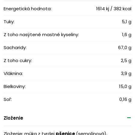
Energetická hodnota:
1614 kj / 382 kcal
Tuky:
5,1 g
Z toho nasýtené mastné kyseliny:
1,6 g
Sacharidy:
67,0 g
Z toho cukry:
2,5 g
Vláknina:
3,9 g
Bielkoviny:
15,0 g
Soľ:
0,16 g
Zloženie
Zloženie: múka z tvrdej
pšenice
(semolínová),