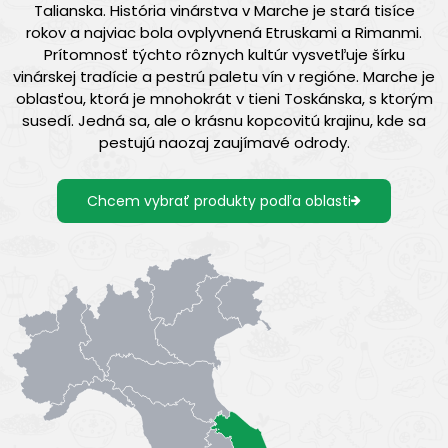
Talianska. História vinárstva v Marche je stará tisíce
rokov a najviac bola ovplyvnená Etruskami a Rimanmi.
Prítomnosť týchto rôznych kultúr vysvetľuje šírku
vinárskej tradície a pestrú paletu vín v regióne. Marche je
oblasťou, ktorá je mnohokrát v tieni Toskánska, s ktorým
susedí. Jedná sa, ale o krásnu kopcovitú krajinu, kde sa
pestujú naozaj zaujímavé odrody.
Chcem vybrať produkty podľa oblasti