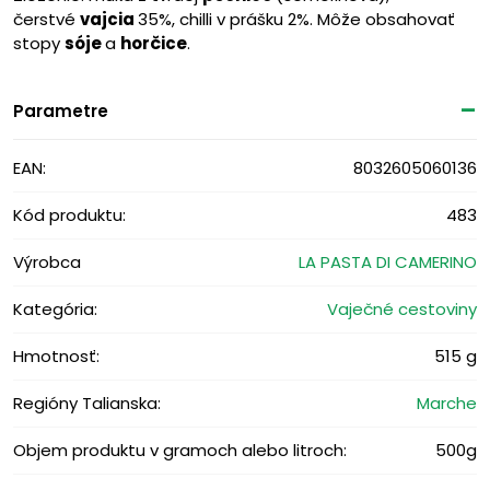
čerstvé
vajcia
35%, chilli v prášku 2%. Môže obsahovať
stopy
sóje
a
horčice
.
Parametre
EAN:
8032605060136
Kód produktu:
483
Výrobca
LA PASTA DI CAMERINO
Kategória:
Vaječné cestoviny
Hmotnosť:
515 g
Regióny Talianska:
Marche
Objem produktu v gramoch alebo litroch:
500g