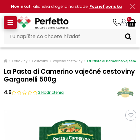
Novinka!
Talianska drogéria na sklade.
Pozrieť ponuku
0
Potraviny
Cestoviny
Vaječné cestoviny
La Pasta di Camerino vaječné c
La Pasta di Camerino vaječné cestoviny
Garganelli 500g
4.5
2 Hodnotenia