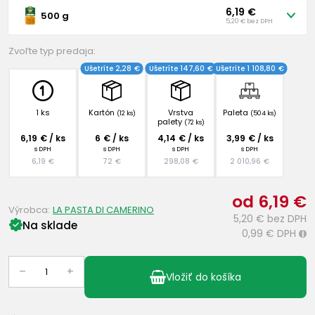
6,19 €
500 g
5,20 € bez DPH
Zvoľte typ predaja:
Ušetríte 2,28 €
Ušetríte 147,60 €
Ušetríte 1 108,80 €
1 ks
Kartón
Vrstva
Paleta
(12 ks)
(504 ks)
palety
(72 ks)
6,19 € / ks
6 € / ks
4,14 € / ks
3,99 € / ks
s DPH
s DPH
s DPH
s DPH
6,19 €
72 €
298,08 €
2 010,96 €
od 6,19 €
Výrobca:
LA PASTA DI CAMERINO
5,20 €
bez DPH
Na sklade
0,99 €
DPH
i
–
+
Vložiť do košíka