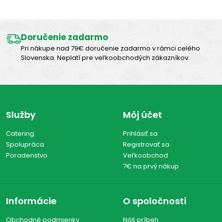
Doručenie zadarmo
Pri nákupe nad 79€ doručenie zadarmo v rámci celého
Slovenska. Neplatí pre veľkoobchodých zákazníkov.
Služby
Môj účet
Catering
Prihlásiť sa
Spolupráca
Registrovať sa
Poradenstvo
Veľkoobchod
7€ na prvý nákup
Informácie
O spoločnosti
Obchodné podmienky
Náš príbeh