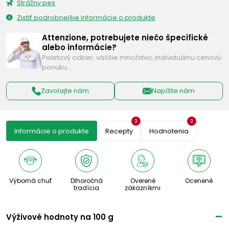
Strážny pes
Zistiť podrobnejšie informácie o produkte
Attenzione, potrebujete niečo špecifické
alebo informácie?
Paletový odber, väčšie množstvo, individuálnu cenovú
ponuku…
Zavolajte nám
Napíšte nám
3
2
Informácie o produkte
Recepty
Hodnotenia
Výborná chuť
Dlhoročná
Overené
Ocenené
tradícia
zákazníkmi
Výživové ​​hodnoty na 100 g