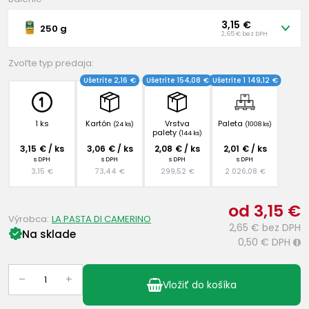
3,15 €
250 g
2,65 € bez DPH
Zvoľte typ predaja:
Ušetríte 2,16 €
Ušetríte 154,08 €
Ušetríte 1 149,12 €
1 ks
Kartón
Vrstva
Paleta
(24 ks)
(1008 ks)
palety
(144 ks)
3,15 € / ks
3,06 € / ks
2,08 € / ks
2,01 € / ks
s DPH
s DPH
s DPH
s DPH
3,15 €
73,44 €
299,52 €
2 026,08 €
od 3,15 €
Výrobca:
LA PASTA DI CAMERINO
2,65 €
bez DPH
Na sklade
0,50 €
DPH
i
–
+
Vložiť do košíka