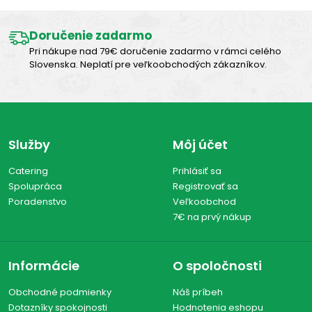
Doručenie zadarmo
Pri nákupe nad 79€ doručenie zadarmo v rámci celého
Slovenska. Neplatí pre veľkoobchodých zákazníkov.
Služby
Môj účet
Catering
Prihlásiť sa
Spolupráca
Registrovať sa
Poradenstvo
Veľkoobchod
7€ na prvý nákup
Informácie
O spoločnosti
Obchodné podmienky
Náš príbeh
Dotazníky spokojnosti
Hodnotenia eshopu