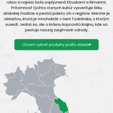
rokov a najviac bola ovplyvnená Etruskami a Rimanmi.
Prítomnosť týchto rôznych kultúr vysvetľuje šírku
vinárskej tradície a pestrú paletu vín v regióne. Marche je
oblasťou, ktorá je mnohokrát v tieni Toskánska, s ktorým
susedí. Jedná sa, ale o krásnu kopcovitú krajinu, kde sa
pestujú naozaj zaujímavé odrody.
Chcem vybrať produkty podľa oblasti