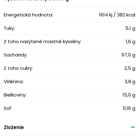
Energetická hodnota:
1614 kj / 382 kcal
Tuky:
5,1 g
Z toho nasýtené mastné kyseliny:
1,6 g
Sacharidy:
67,0 g
Z toho cukry:
2,5 g
Vláknina:
3,9 g
Bielkoviny:
15,0 g
Soľ:
0,16 g
Zloženie