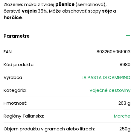
Zloženie: múka z tvrdej
pšenice
(semolínová),
čerstvé
vajcia
35%. Môže obsahovať stopy
sóje
a
horčice
.
Parametre
EAN:
8032605061003
Kód produktu:
8980
Výrobca
LA PASTA DI CAMERINO
Kategória:
Vaječné cestoviny
Hmotnosť:
263 g
Regióny Talianska:
Marche
Objem produktu v gramoch alebo litroch:
250g