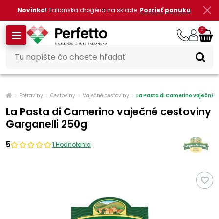
Novinka!
Talianska drogéria na sklade.
Pozrieť ponuku
0
Potraviny
Cestoviny
Vaječné cestoviny
La Pasta di Camerino vaječné c
La Pasta di Camerino vaječné cestoviny
Garganelli 250g
5
1 Hodnotenia