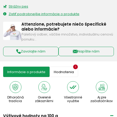
Strážny pes
Zistiť podrobnejšie informácie o produkte
Attenzione, potrebujete niečo špecifické
alebo informácie?
Paletový odber, väčšie množstvo, individuálnu cenovú
ponuku…
Zavolajte nám
Napíšte nám
1
Informácie o produkte
Hodnotenia
Dlhoročná
Overené
Všestranné
Aj pre
tradícia
zákazníkmi
využitie
začiatočníkov
Výživové ​​hodnoty na 100 g