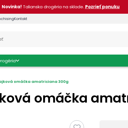
Novinka!
Talianska drogéria na sklade.
Pozrieť ponuku
nchising
Kontakt
Drogéria
ajková omáčka amatriciana 300g
jková omáčka amatr