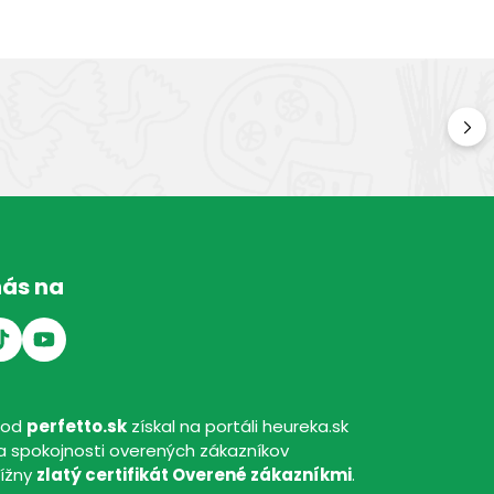
Kv
Kval
nás na
hod
perfetto.sk
získal na portáli heureka.sk
 spokojnosti overených zákazníkov
tížny
zlatý certifikát Overené zákazníkmi
.