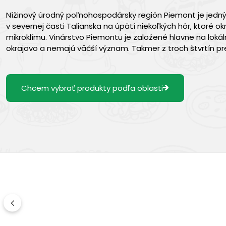
Nížinový úrodný poľnohospodársky región Piemont je jedným
v severnej časti Talianska na úpätí niekoľkých hôr, ktoré 
mikroklímu. Vinárstvo Piemontu je založené hlavne na loká
okrajovo a nemajú väčší význam. Takmer z troch štvrtín p
Chcem vybrať produkty podľa oblasti