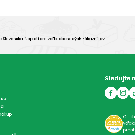
o Slovenska. Neplatí pre veľkoobchodých zákazníkov.
Sledujte 
 sa
od
nákup
Obc
vďaka
pres