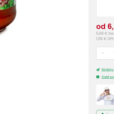
od 6
5,68 €
be
1,08 €
DP
–
Strážny
Zistiť 