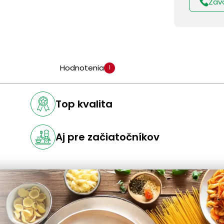
Zav
Hodnotenia
1
Top kvalita
Aj pre začiatočníkov