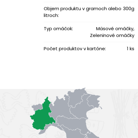
Objem produktu v gramoch alebo
300g
litroch:
Typ omáčok:
Mäsové omáčky,
Zeleninové omáčky
Počet produktov v kartóne:
1 ks