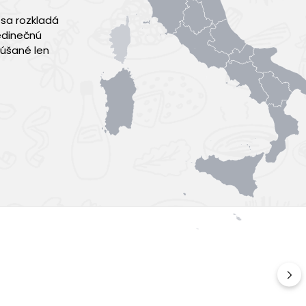
 sa rozkladá
jedinečnú
kúšané len