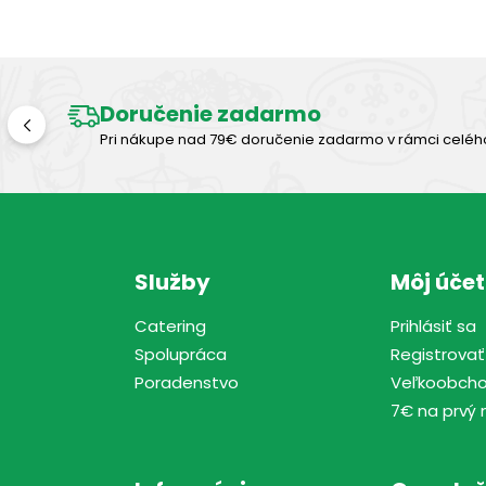
Doručenie zadarmo
Pri nákupe nad 79€ doručenie zadarmo v rámci celéh
Služby
Môj účet
Catering
Prihlásiť sa
Spolupráca
Registrovať
Poradenstvo
Veľkoobch
7€ na prvý 