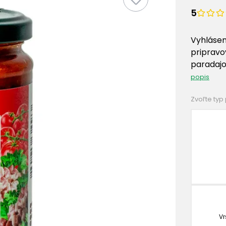
5
Vyhláse
pripravo
paradajo
popis
Zvoľte typ
Vr