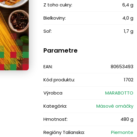
Z toho cukry:
6,4 g
Bielkoviny:
4,0 g
Soľ:
1,7 g
Parametre
EAN:
80653493
Kód produktu:
1702
Výrobca
MARABOTTO
Kategória:
Mäsové omáčky
Hmotnosť:
480 g
Regióny Talianska:
Piemonte