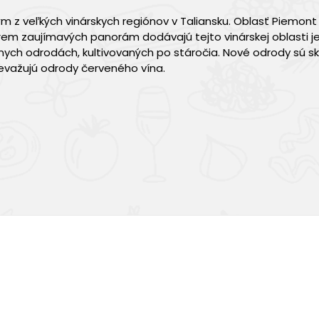
 z veľkých vinárskych regiónov v Taliansku. Oblasť Piemont
okrem zaujímavých panorám dodávajú tejto vinárskej oblasti 
lnych odrodách, kultivovaných po stáročia. Nové odrody sú s
revažujú odrody červeného vína.
Výborná chuť