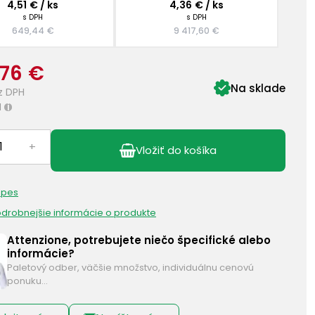
4,51 € / ks
4,36 € / ks
s DPH
s DPH
649,44 €
9 417,60 €
,76 €
Na sklade
z DPH
H
i
+
Vložiť do košíka
 pes
podrobnejšie informácie o produkte
Attenzione, potrebujete niečo špecifické alebo
informácie?
Paletový odber, väčšie množstvo, individuálnu cenovú
ponuku…