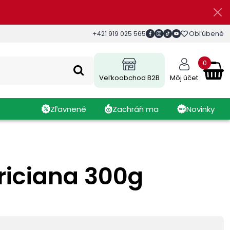
Obľúbené
+421 919 025 565
0
Veľkoobchod B2B
Môj účet
Zľavnené
Zachráň ma
Novinky
iciana 300g