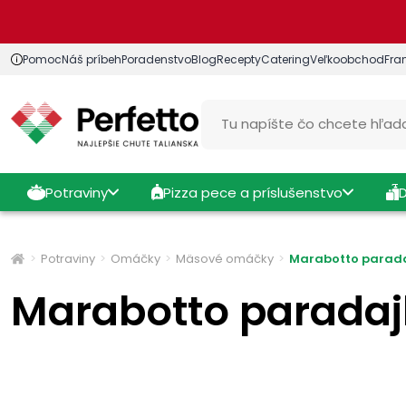
Pomoc
Náš príbeh
Poradenstvo
Blog
Recepty
Catering
Veľkoobchod
Fra
Potraviny
Pizza pece a príslušenstvo
Potraviny
Omáčky
Mäsové omáčky
Marabotto parad
Marabotto parada