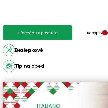
Informácie o produkte
Recepty
1
Bezlepkové
Tip na obed