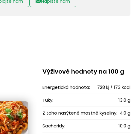
olajte nám
Napíšte nám
Výživové ​​hodnoty na 100 g
Energetická hodnota:
728 kj / 173 kcal
Tuky:
13,0 g
Z toho nasýtené mastné kyseliny:
4,0 g
Sacharidy:
10,0 g