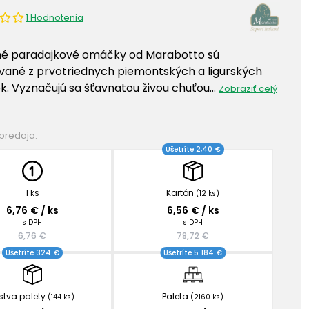
1 Hodnotenia
né paradajkové omáčky od Marabotto sú
vané z prvotriednych piemontských a ligurských
k. Vyznačujú sa šťavnatou živou chuťou…
Zobraziť celý
 predaja:
Ušetríte 2,40 €
1 ks
Kartón
(12 ks)
6,76 € / ks
6,56 € / ks
s DPH
s DPH
6,76 €
78,72 €
Ušetríte 324 €
Ušetríte 5 184 €
stva palety
Paleta
(144 ks)
(2160 ks)