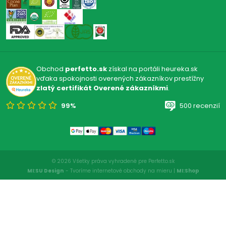
Obchod
perfetto.sk
získal na portáli heureka.sk
vďaka spokojnosti overených zákazníkov prestížny
zlatý certifikát Overené zákazníkmi
.
99%
500 recenzií
© 2026 Všetky práva vyhradené pre Perfetto.sk
MI:SU Design
- Tvoríme internetové obchody na mieru |
MI:Shop