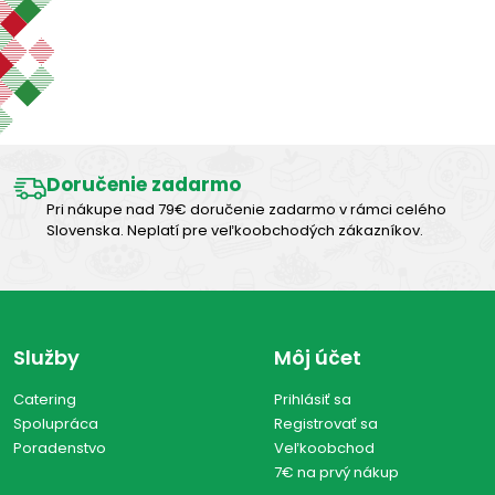
Zobraziť len produkty skladom
Výborná chuť
Zobraziť všetko (0)
Doručenie zadarmo
Pri nákupe nad 79€ doručenie zadarmo v rámci celého
Slovenska. Neplatí pre veľkoobchodých zákazníkov.
Služby
Môj účet
Catering
Prihlásiť sa
Spolupráca
Registrovať sa
Poradenstvo
Veľkoobchod
7€ na prvý nákup