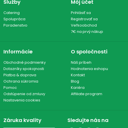
Služby
Môj účet
Catering
Prihlásiť sa
Spolupráca
Registrovať sa
Poradenstvo
Veľkoobchod
7€ na prvý nákup
Informácie
O spoločnosti
Obchodné podmienky
Náš príbeh
Dotazníky spokojnosti
Hodnotenia eshopu
Platba & doprava
Kontakt
Ochrana súkromia
Blog
Pomoc
Kariéra
Odstúpenie od zmluvy
Affiliate program
Nastavenia cookies
Záruka kvality
Sledujte nás na