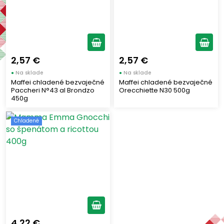
Výrobcovia
MAFFEI
(2)
MAMMA EMMA
(1)
2,57 €
2,57 €
●
Na sklade
●
Na sklade
Štítky
Maffei chladené bezvaječné
Maffei chladené bezvaječné
Paccheri N°43 al Brondzo
Orecchiette N30 500g
450g
Chladené
(3)
Chladené
Zobraziť len produkty skladom
Zobraziť všetko (3)
4,22 €