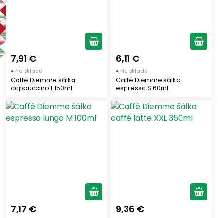
Výrobcovia
CAFFE DIEMME
(11)
7,91 €
6,11 €
Typ šálky
●
Na sklade
●
Na sklade
Caffé Diemme šálka
Caffé Diemme šálka
cappuccino L 150ml
espresso S 60ml
Cappuccino
(7)
Latte
(2)
Espresso
(2)
Zobraziť len produkty skladom
Zobraziť všetko (11)
7,17 €
9,36 €