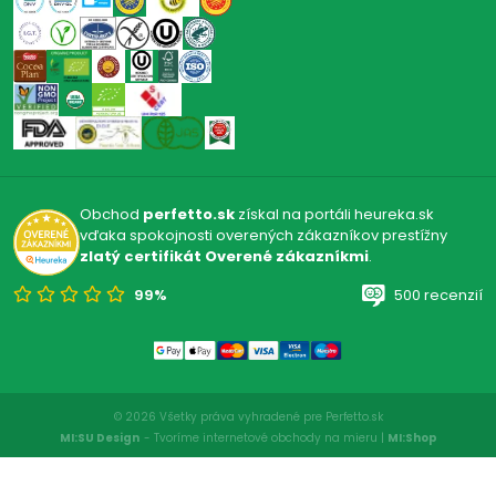
Obchod
perfetto.sk
získal na portáli heureka.sk
vďaka spokojnosti overených zákazníkov prestížny
zlatý certifikát Overené zákazníkmi
.
99%
500 recenzií
© 2026 Všetky práva vyhradené pre Perfetto.sk
MI:SU Design
- Tvoríme internetové obchody na mieru |
MI:Shop