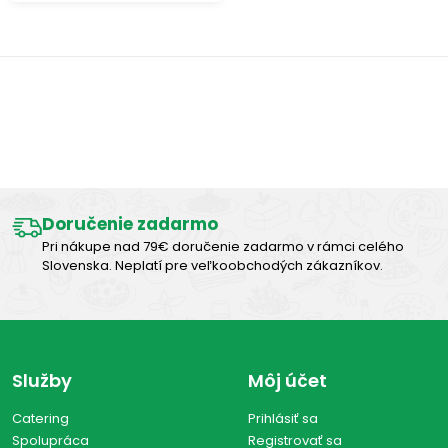
Výborná chuť
Doručenie zadarmo
Pri nákupe nad 79€ doručenie zadarmo v rámci celého
Slovenska. Neplatí pre veľkoobchodých zákazníkov.
Služby
Môj účet
Catering
Prihlásiť sa
Spolupráca
Registrovať sa