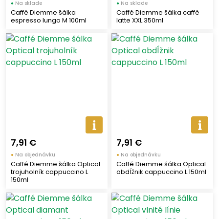
●
Na sklade
●
Na sklade
Caffé Diemme šálka
Caffé Diemme šálka caffé
espresso lungo M 100ml
latte XXL 350ml
7,91 €
7,91 €
●
Na objednávku
●
Na objednávku
Caffé Diemme šálka Optical
Caffé Diemme šálka Optical
trojuholník cappuccino L
obdĺžnik cappuccino L 150ml
150ml