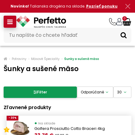
Novinka!
Talianska drogéria na sklade.
Pozrieť ponuku
0
Potraviny
Mäsové Špeciality
Šunky a sušené mäso
Šunky a sušené mäso
Filter produktov
Filter
Cena
Zľavnené produkty
- 30%
●
-
Na sklade
€
€
Golfera Prosciutto Cotto Braceri 4kg
1