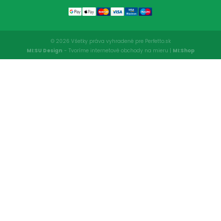
© 2026 Všetky práva vyhradené pre Perfetto.sk
MI:SU Design
- Tvoríme internetové obchody na mieru |
MI:Shop