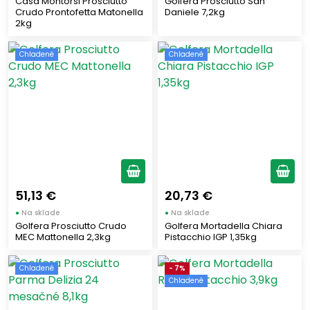
Casa Montorsi Prosciutto
Golfera Prosciutto San
Crudo Prontofetta Matonella
Daniele 7,2kg
2kg
Chladené
Chladené
51,13 €
20,73 €
●
Na sklade
●
Na sklade
Golfera Prosciutto Crudo
Golfera Mortadella Chiara
MEC Mattonella 2,3kg
Pistacchio IGP 1,35kg
Chladené
- 7%
Chladené