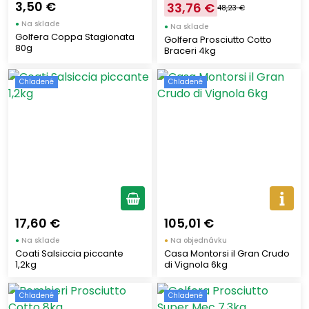
3,50 €
33,76 €
48,23 €
●
Na sklade
●
Na sklade
Golfera Coppa Stagionata
Golfera Prosciutto Cotto
80g
Braceri 4kg
Chladené
Chladené
17,60 €
105,01 €
●
Na sklade
●
Na objednávku
Coati Salsiccia piccante
Casa Montorsi il Gran Crudo
1,2kg
di Vignola 6kg
Chladené
Chladené