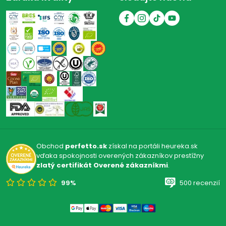
CAFFE DIEMME
(32)
MASOTTINA
(11)
SCHOLA SARMENTI
(17)
VAL D'OCA
(1)
Obchod
perfetto.sk
získal na portáli heureka.sk
vďaka spokojnosti overených zákazníkov prestížny
zlatý certifikát Overené zákazníkmi
.
99%
500 recenzií