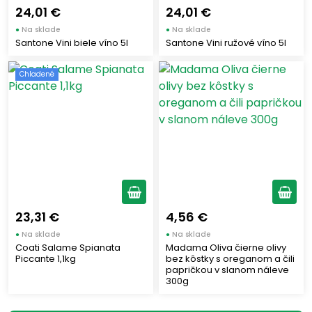
24,01 €
24,01 €
MULINO BIANCO
(41)
●
Na sklade
●
Na sklade
MATILDE VICENZI
(34)
Santone Vini biele víno 5l
Santone Vini ružové víno 5l
LOACKER
(4)
Chladené
LA PALMA
(1)
LA MOLISANA
(5)
GASTONE LAGO
(6)
GAROFALO
(4)
GALBUSERA
(2)
FERRERO
(15)
FATINA - MURANO
(5)
23,31 €
4,56 €
ELAH
(3)
●
Na sklade
●
Na sklade
COCA COLA ITALIA
(2)
Coati Salame Spianata
Madama Oliva čierne olivy
Piccante 1,1kg
bez kôstky s oreganom a čili
CAMPARI GROUP
(2)
papričkou v slanom náleve
CANNAMELA
300g
(1)
AMBROSOLI
(2)