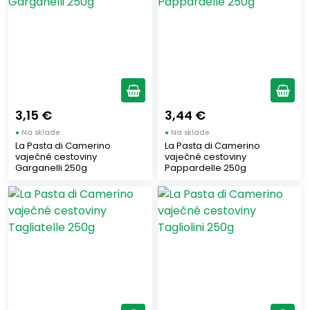
LORIANA LA PIADANA
(1)
BARILLA
(29)
MAMMA EMMA
(4)
DROGHERIE E ALIMENTARI
(16)
GI. AN. AROMI
(2)
ARBOREA
3,15 €
3,44 €
(2)
SORRENTINO GIOVANNI
●
Na sklade
●
Na sklade
(1)
La Pasta di Camerino
La Pasta di Camerino
CAPUTO
(36)
vaječné cestoviny
vaječné cestoviny
Garganelli 250g
Pappardelle 250g
LATTERIA SORRENTINA
(24)
CRISPO
(3)
CASINA ROSSA
(34)
PERFETTO
(22)
MONDELEZ
(1)
LA FIAMMANTE
(43)
BAULI
(1)