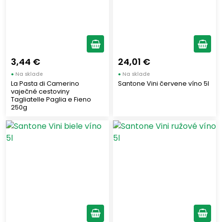
ZÀINI
(2)
TIPICO
(2)
STAR
(24)
SKIPPER
(4)
3,44 €
24,01 €
SIMMENTHAL
(3)
●
Na sklade
●
Na sklade
SAN CARLO
(2)
La Pasta di Camerino
Santone Vini červene víno 5l
RUMMO
vaječné cestoviny
(31)
Tagliatelle Paglia e Fieno
ROSSANA
(3)
250g
ROBERTO
(2)
RIO MARE
(2)
PERUGINA
(13)
PARMALAT
(2)
PANEANGELI
(18)
NOVI
(5)
NESTLÉ
(5)
MUTTI
(33)