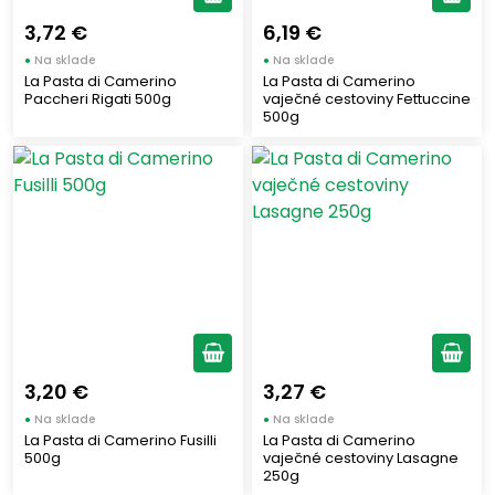
BECHÈR
(1)
3,72 €
6,19 €
WITOR’S
(1)
●
Na sklade
●
Na sklade
LATTERIA SORESINA
(2)
La Pasta di Camerino
La Pasta di Camerino
Paccheri Rigati 500g
vaječné cestoviny Fettuccine
CRUDODOLCE
(1)
500g
RENZINI
(3)
CITRES
(1)
SANTONE VINI
(3)
FELSINEO
(2)
ZARPELLON
(1)
MAFFEI
(7)
BRUGNOLO
(1)
SANNIO
(2)
3,20 €
3,27 €
SETOLA
(1)
●
Na sklade
●
Na sklade
OLIO GUGLIELMI
(30)
La Pasta di Camerino Fusilli
La Pasta di Camerino
500g
vaječné cestoviny Lasagne
ARIOSTO
(2)
250g
BORBONE
(2)