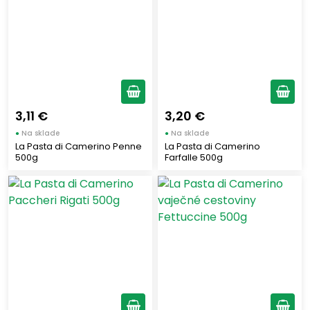
CASA MODENA
(1)
Vymazať filtre
CITTERIO
(3)
Zobraziť všetko (30)
DESANTIS
(4)
FRATELLI MANTOVA
(4)
CARBONE
(2)
3,11 €
3,20 €
DELICIUS
(2)
●
Na sklade
●
Na sklade
MIELIZIA
(3)
La Pasta di Camerino Penne
La Pasta di Camerino
500g
FRATELLI CONTORNO
Farfalle 500g
(1)
BIFFI MILANO
(1)
AMATRUDA
(1)
Latterie Inapli
(2)
CASA MONTORSI
(2)
MOJOLI
(4)
LA MASSERIA
(1)
FILIPPO BERIO
(1)