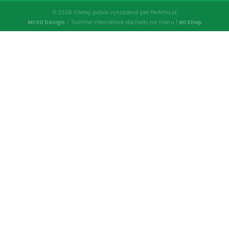
© 2026 Všetky práva vyhradené pre Perfetto.sk
MI:SU Design
- Tvoríme internetové obchody na mieru |
MI:Shop