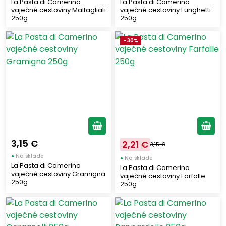
CLEMENTE
La Pasta di Camerino
La Pasta di Camerino
(3)
vaječné cestoviny Maltagliati
vaječné cestoviny Funghetti
MOLINO SPADONI
(5)
250g
250g
ARTIGIANA SUD
(1)
- 30%
STRIANESE
(1)
COLAVITA
(1)
YOGA
(4)
GALLO
(1)
CURTIRISO
(5)
RISO SCOTTI
(8)
NOTADOLCE
(1)
3,15 €
2,21 €
3,15 €
HOPLÁ
(1)
●
Na sklade
●
Na sklade
SEGATA
(2)
La Pasta di Camerino
La Pasta di Camerino
vaječné cestoviny Gramigna
vaječné cestoviny Farfalle
CEREALITALIA
(2)
250g
250g
IL GALEONE
(1)
GUSTO ETNA
(6)
DE NIGRIS 1889
(3)