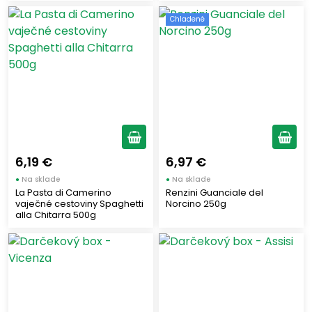
PASSALACQUA
Chladené
(3)
KIMBO
(6)
LAVAZZA
(6)
PIAZZOLLA SALI
(2)
TESORI D´APULIA
(4)
DUE VITTORIE
(1)
PONTI
(4)
6,19 €
6,97 €
LITCHQUOR MAURITIUS
(1)
●
Na sklade
●
Na sklade
VALPIANA
(1)
La Pasta di Camerino
Renzini Guanciale del
FERRARI
(1)
vaječné cestoviny Spaghetti
Norcino 250g
alla Chitarra 500g
DE CECCO
(11)
PAGANI
(4)
SICULABRIOSCE
(1)
NEGRONI
(3)
VIANI
(1)