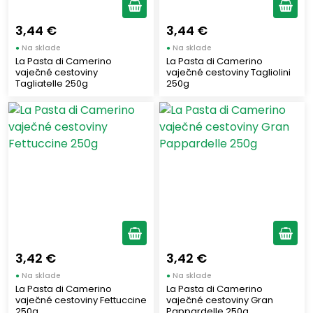
FALCONE
(6)
SPERLARI
(7)
3,44 €
3,44 €
ITALKALI
(3)
●
Na sklade
●
Na sklade
La Pasta di Camerino
La Pasta di Camerino
ANDREA MILANO
(15)
vaječné cestoviny
vaječné cestoviny Tagliolini
Tagliatelle 250g
250g
MARE APERTO
(1)
TOSCHI VIGNOLA ITALIA 1945
(1)
DELIZIE DI CALABRIA
(13)
MADAMA OLIVA
(9)
MAXTRIS
(5)
MARTINI
(4)
CINZANO
(3)
DELLAVALLE
(4)
PORTOFINO DRY GIN
(1)
3,42 €
3,42 €
ITALICUS
(1)
●
Na sklade
●
Na sklade
CAMPARI
La Pasta di Camerino
La Pasta di Camerino
(1)
vaječné cestoviny Fettuccine
vaječné cestoviny Gran
APEROL
(1)
250g
Pappardelle 250g