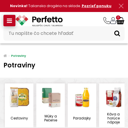
Novinka!
Talianska drogéria na sklade.
Pozrieť ponuku
0
Potraviny
Potraviny
Káva a
Múky a
Cestoviny
Paradajky
horúce
Pečenie
nápoje