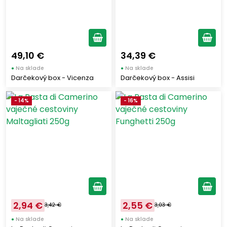
FURLOTTI
(3)
FIORUCCI
(2)
BERETTA
(1)
TREVALLI
(4)
49,10 €
34,39 €
LIEVITAL
(1)
●
Na sklade
●
Na sklade
Darčekový box - Vicenza
Darčekový box - Assisi
GALBANI
(3)
GRANTERRE
(7)
- 14%
- 16%
AURICCHIO
(5)
LA MOLE
(10)
SAN VINCENZO
(2)
GECA
(1)
D´AMICO
(1)
LE OLIVE MICCIO
(2)
COATI
(4)
2,94 €
2,55 €
3,42 €
3,03 €
BOMBIERI
(1)
●
Na sklade
●
Na sklade