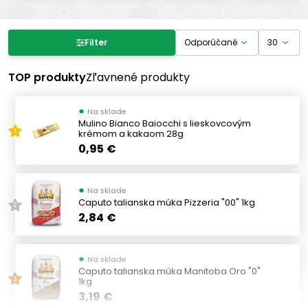
Filter produktov
Filter
Cena
TOP produkty
Zľavnené produkty
●
Na sklade
-
€
€
Mulino Bianco Baiocchi s lieskovcovým
krémom a kakaom 28g
1
0,95 €
Výrobcovia
●
Na sklade
SIFOR
(1)
Caputo talianska múka Pizzeria "00" 1kg
2
SORI
2,84 €
(3)
DALLA BUONA TERRA
(1)
MONTANA
(1)
●
Na sklade
Caputo talianska múka Manitoba Oro "0"
POGGIO DEL FARRO
(2)
1kg
3
PALATO BUFALINO
3,19 €
(1)