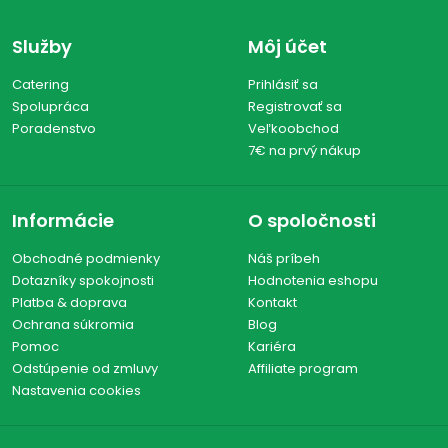
Služby
Môj účet
Catering
Prihlásiť sa
Spolupráca
Registrovať sa
Poradenstvo
Veľkoobchod
7€ na prvý nákup
Informácie
O spoločnosti
Obchodné podmienky
Náš príbeh
Dotazníky spokojnosti
Hodnotenia eshopu
Platba & doprava
Kontakt
Ochrana súkromia
Blog
Pomoc
Kariéra
Odstúpenie od zmluvy
Affiliate program
Nastavenia cookies