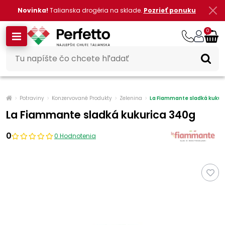
Novinka!
Talianska drogéria na sklade.
Pozrieť ponuku
0
Potraviny
Konzervované Produkty
Zelenina
La Fiammante sladká kukur
La Fiammante sladká kukurica 340g
0
0 Hodnotenia