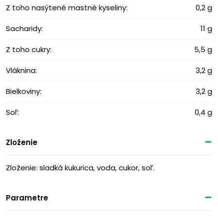
Z toho nasýtené mastné kyseliny:
0,2 g
Sacharidy:
11 g
Z toho cukry:
5,5 g
Vláknina:
3,2 g
Bielkoviny:
3,2 g
Soľ:
0,4 g
Zloženie
Zloženie: sladká kukurica, voda, cukor, soľ.
Parametre