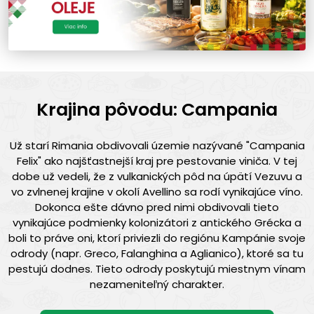
Krajina pôvodu: Campania
Už starí Rimania obdivovali územie nazývané "Campania
Felix" ako najšťastnejší kraj pre pestovanie viniča. V tej
dobe už vedeli, že z vulkanických pôd na úpätí Vezuvu a
vo zvlnenej krajine v okolí Avellino sa rodí vynikajúce víno.
Dokonca ešte dávno pred nimi obdivovali tieto
vynikajúce podmienky kolonizátori z antického Grécka a
boli to práve oni, ktorí priviezli do regiónu Kampánie svoje
odrody (napr. Greco, Falanghina a Aglianico), ktoré sa tu
pestujú dodnes. Tieto odrody poskytujú miestnym vínam
nezameniteľný charakter.