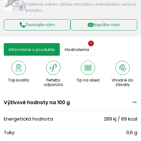
Paletový odber, väčšie množstvo, individuálnu cenovú
ponuku…
Zavolajte nám
Napíšte nám
0
Informácie o produkte
Hodnotenia
Top kvalita
Perfetto
Tip na obed
Vhodné do
odporúča
zásoby
Výživové ​​hodnoty na 100 g
Energetická hodnota:
289 kj / 69 kcal
Tuky:
0,6 g