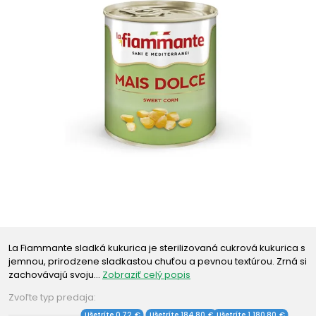
La Fiammante sladká kukurica je sterilizovaná cukrová kukurica s
jemnou, prirodzene sladkastou chuťou a pevnou textúrou. Zrná si
zachovávajú svoju…
Zobraziť celý popis
Zvoľte typ predaja:
Ušetríte 0,72 €
Ušetríte 184,80 €
Ušetríte 1 180,80 €