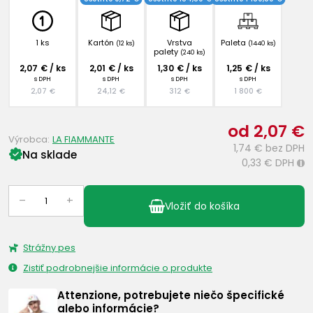
1 ks
Kartón
Vrstva
Paleta
(12 ks)
(1440 ks)
palety
(240 ks)
2,07 € / ks
2,01 € / ks
1,30 € / ks
1,25 € / ks
s DPH
s DPH
s DPH
s DPH
2,07 €
24,12 €
312 €
1 800 €
od 2,07 €
Výrobca:
LA FIAMMANTE
1,74 €
bez DPH
Na sklade
0,33 €
DPH
i
–
+
Vložiť do košíka
Strážny pes
Zistiť podrobnejšie informácie o produkte
Attenzione, potrebujete niečo špecifické
alebo informácie?