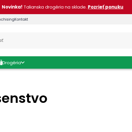
Novinka!
Talianska drogéria na sklade.
Pozrieť ponuku
nchising
Kontakt
Drogéria
ušenstvo