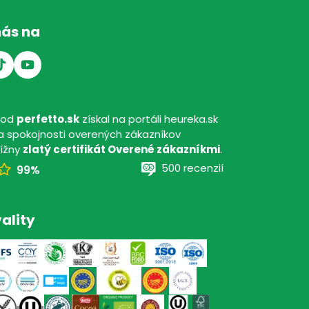
nás na
hod
perfetto.sk
získal na portáli heureka.sk
 spokojnosti overených zákazníkov
tížny
zlatý certifikát Overené zákazníkmi
.
500 recenzií
99%
ality