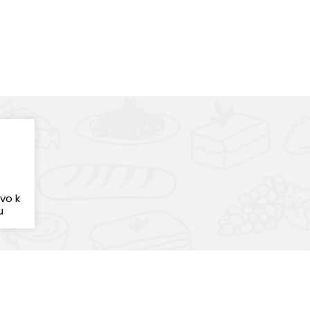
tvo k
u
odukty skladom