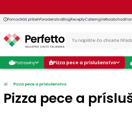
Pomoc
Náš príbeh
Poradenstvo
Blog
Recepty
Catering
Veľkoobchod
Fra
Potraviny
Pizza pece a príslušenstvo
Pizza pece a príslušenstvo
Pizza pece a prísl