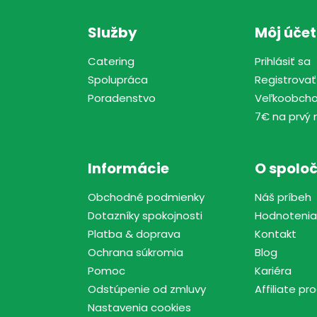
Služby
Môj účet
Catering
Prihlásiť sa
Spolupráca
Registrovať
Poradenstvo
Veľkoobch
7€ na prvý 
Informácie
O spoloč
Obchodné podmienky
Náš príbeh
Dotazníky spokojnosti
Hodnotenia
Platba & doprava
Kontakt
Ochrana súkromia
Blog
Pomoc
Kariéra
Odstúpenie od zmluvy
Affiliate p
Nastavenia cookies