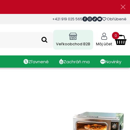
Obľúbené
+421 919 025 565
0
Veľkoobchod B2B
Môj účet
Zľavnené
Zachráň ma
Novinky