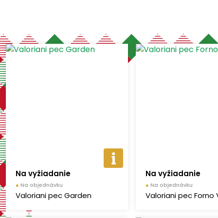
-
€
€
Vymazať filtre
FESTA
(1)
Storch-Ciret Group
(3)
GENUSDEI
(7)
VALORIANI
(34)
EFFEUNO
(21)
Na vyžiadanie
Na vyžiadanie
●
Na objednávku
●
Na objednávku
Valoriani pec Garden
Valoriani pec Forno 