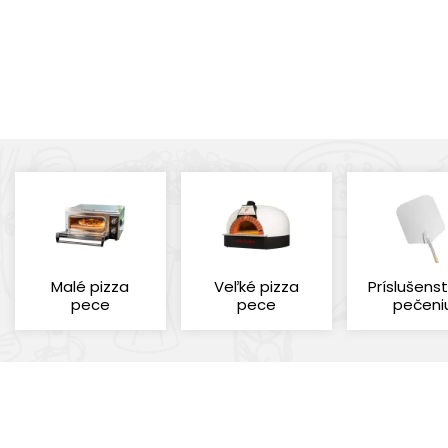
Malé pizza
Veľké pizza
Príslušens
pece
pece
pečeni
Cena
Výrobcovia
Štítky
Zobraziť len pr
GI. METAL
Nový tovar
(1)
(3)