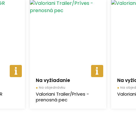
Na vyžiadanie
Na vyži
●
Na objednávku
●
Na obje
GR
Valoriani Trailer/Príves -
Valorian
prenosná pec