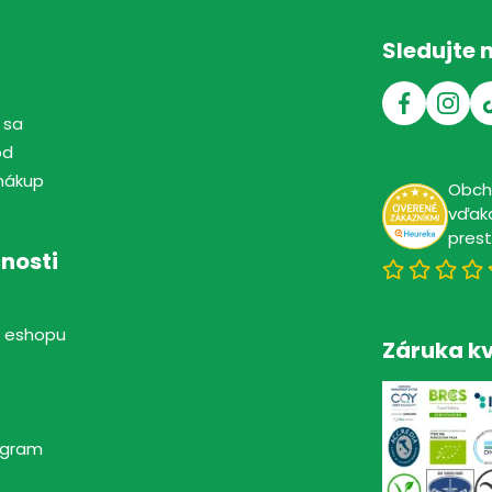
Sledujte 
 sa
od
nákup
Obc
vďaka
pres
nosti
 eshopu
Záruka kv
rogram