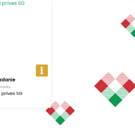
adanie
dnávku
i príves SG