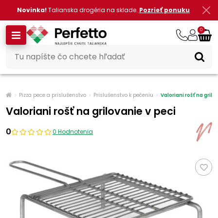
Novinka!
Talianska drogéria na sklade.
Pozrieť ponuku
0
Pizza pece a príslušenstvo
Príslušenstvo k pečeniu
Valoriani rošť na grilo
Valoriani rošť na grilovanie v peci
0
0 Hodnotenia