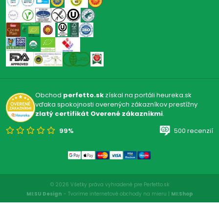
Obchod
perfetto.sk
získal na portáli heureka.sk
vďaka spokojnosti overených zákazníkov prestížny
zlatý certifikát Overené zákazníkmi
.
99%
500 recenzií
© 2026 Všetky práva vyhradené pre Perfetto.sk
MI:SU Design
- Tvoríme internetové obchody na mieru |
MI:Shop