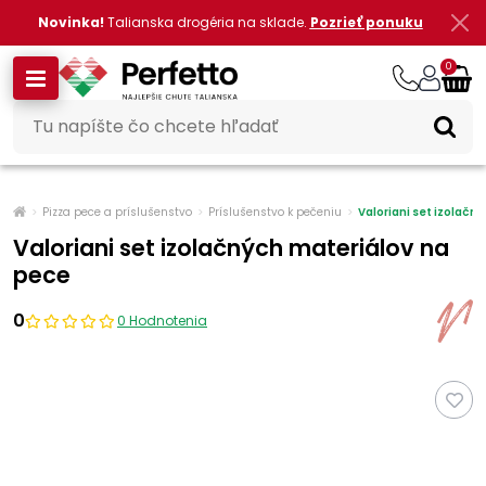
Novinka!
Talianska drogéria na sklade.
Pozrieť ponuku
0
Pizza pece a príslušenstvo
Príslušenstvo k pečeniu
Valoriani set izolačn
Valoriani set izolačných materiálov na
pece
0
0 Hodnotenia