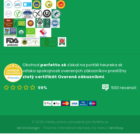
Obchod
perfetto.sk
získal na portáli heureka.sk
vďaka spokojnosti overených zákazníkov prestížny
zlatý certifikát Overené zákazníkmi
.
99%
500 recenzií
© 2026 Všetky práva vyhradené pre Perfetto.sk
MI:SU Design
- Tvoríme internetové obchody na mieru |
MI:Shop