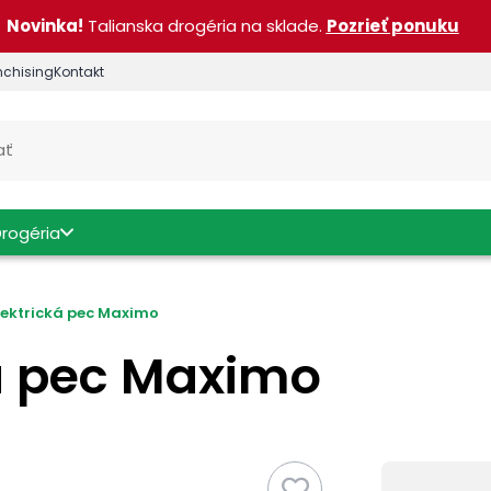
Novinka!
Talianska drogéria na sklade.
Pozrieť ponuku
nchising
Kontakt
Drogéria
lektrická pec Maximo
ká pec Maximo