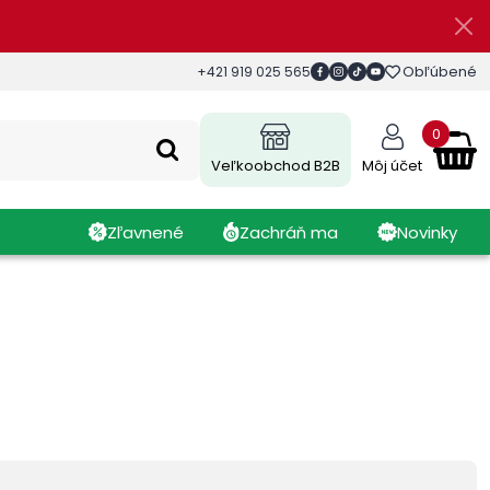
Obľúbené
+421 919 025 565
0
Veľkoobchod B2B
Môj účet
Zľavnené
Zachráň ma
Novinky