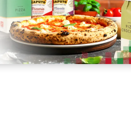
enie vďaka pokročilej technológii rozvodu tepla.
tradičnej drevenej pece, bez dymu a náročnej obsluhy.
ná aj do miest, kde nie je povolené spaľovanie dreva.
eguláciou teploty a časovačom.
amotu pre perfektné výsledky a dlhú životnosť.