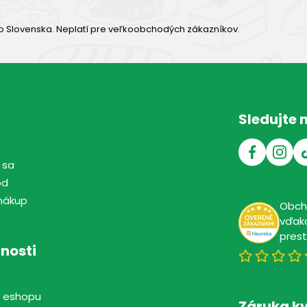
o Slovenska. Neplatí pre veľkoobchodých zákazníkov.
Sledujte 
 sa
od
nákup
Obc
vďaka
pres
nosti
 eshopu
Záruka kv