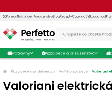
Pomoc
Náš príbeh
Poradenstvo
Blog
Recepty
Catering
Veľkoobchod
Fra
Potraviny
Pizza pece a príslušenstvo
Pizza pece a príslušenstvo
Veľké pizza pece
Valoriani e
Valoriani elektric