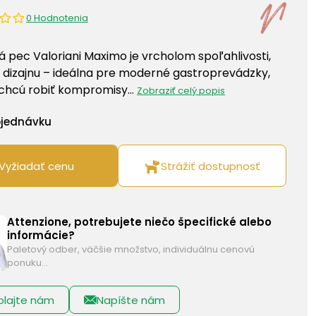
0 Hodnotenia
ká pec Valoriani Maximo je vrcholom spoľahlivosti,
 dizajnu – ideálna pre moderné gastroprevádzky,
chcú robiť kompromisy…
Zobraziť celý popis
bjednávku
Vyžiadať cenu
Strážiť dostupnosť
Attenzione, potrebujete niečo špecifické alebo
informácie?
Paletový odber, väčšie množstvo, individuálnu cenovú
ponuku…
olajte nám
Napíšte nám