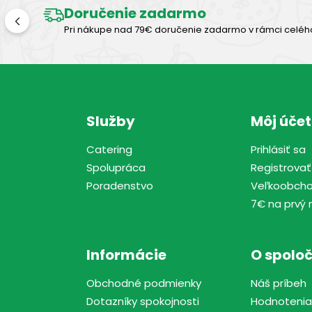
Doručenie zadarmo
Pri nákupe nad 79€ doručenie zadarmo v rámci celéh
Služby
Môj účet
Catering
Prihlásiť sa
Spolupráca
Registrovať
Poradenstvo
Veľkoobch
7€ na prvý 
Informácie
O spoloč
Obchodné podmienky
Náš príbeh
Dotazníky spokojnosti
Hodnotenia