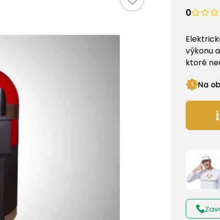
0
Elektric
výkonu a
ktoré ne
Na o
Zav