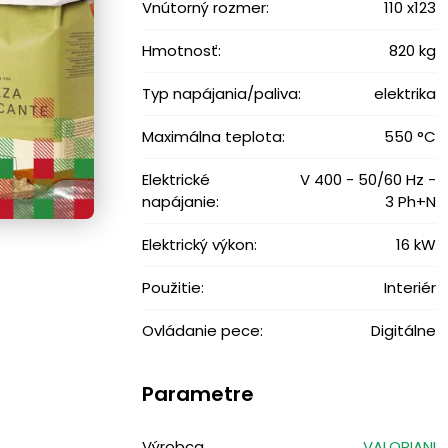
Vnútorný rozmer:
110 x123
Hmotnosť:
820 kg
Typ napájania/paliva:
elektrika
Maximálna teplota:
550 °C
Elektrické
V 400 - 50/60 Hz -
napájanie:
3 Ph+N
Elektrický výkon:
16 kW
Použitie:
Interiér
Ovládanie pece:
Digitálne
Parametre
Výrobca
VALORIANI