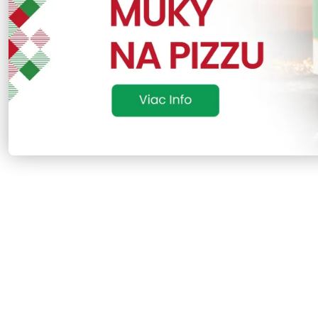
Vysoký výkon
– rýchle nahriatie a rovnomerné peč
Ideálna na pizzu aj chlieb
– autentická chuť ako z 
Elektrická prevádzka
– úsporná, ekologická a vhod
Intuitívne ovládanie
– digitálny panel s presnou r
Prémiové materiály
– vnútorné plochy z pravého š
Typ napájania: Elektrické
Vnútorné rozmery: Ø 110 × 123 mm