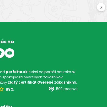
Kv
Kval
nás na
hod
perfetto.sk
získal na portáli heureka.sk
 spokojnosti overených zákazníkov
tížny
zlatý certifikát Overené zákazníkmi
.
500 recenzií
99%
ality