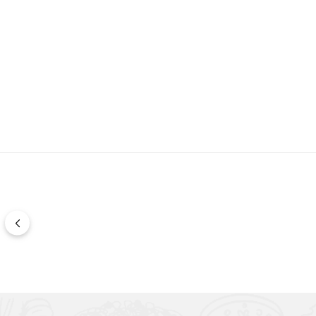
Vonkajšie rozmery: Ø 160 × 190 × v 192 mm
Celková hmotnosť: 820 g
Pripojenie na odparovanie: Ø 15 cm
Maximálny elektrický výkon: 16 kW
Elektrické napájanie: 400 V – 50/60 Hz – 3 fázy + N
Spotreba energie (pri 300 – 480 °C): 6–12 kW/h
Kapacita pizze: 7 ks