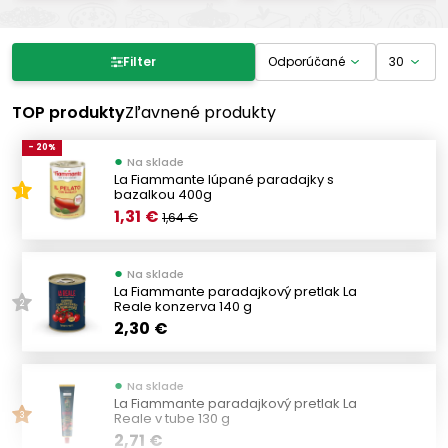
Filter produktov
Filter
Cena
TOP produkty
Zľavnené produkty
- 20%
●
Na sklade
-
€
€
La Fiammante lúpané paradajky s
bazalkou 400g
1
1,31 €
1,64 €
Výrobcovia
●
Na sklade
STRIANESE
(1)
La Fiammante paradajkový pretlak La
Reale konzerva 140 g
2
CASINA ROSSA
(1)
2,30 €
LA FIAMMANTE
(27)
AGROMONTE SICILIA
(8)
●
Na sklade
MUTTI
(13)
La Fiammante paradajkový pretlak La
Reale v tube 130 g
3
POLLI 1872
(2)
2,71 €