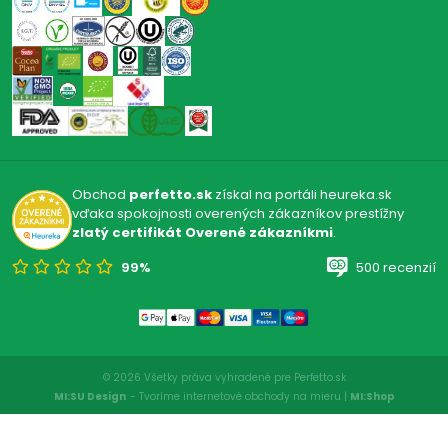
Obchod
perfetto.sk
získal na portáli heureka.sk
vďaka spokojnosti overených zákazníkov prestížny
zlatý certifikát Overené zákazníkmi
.
99%
500 recenzií
© 2026 Všetky práva vyhradené pre Perfetto.sk
MI:SU Design
- Tvoríme internetové obchody na mieru |
MI:Shop