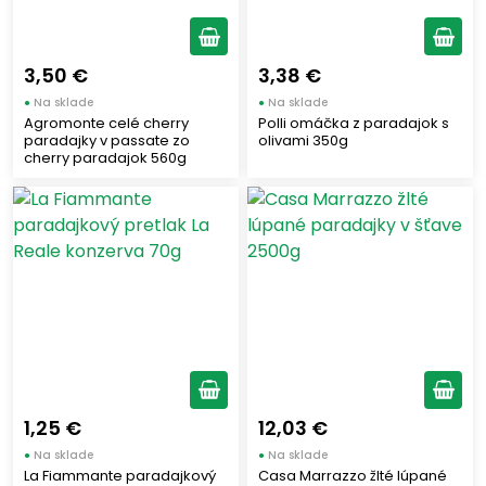
3,50 €
3,38 €
●
Na sklade
●
Na sklade
Agromonte celé cherry
Polli omáčka z paradajok s
paradajky v passate zo
olivami 350g
cherry paradajok 560g
1,25 €
12,03 €
●
Na sklade
●
Na sklade
La Fiammante paradajkový
Casa Marrazzo žlté lúpané