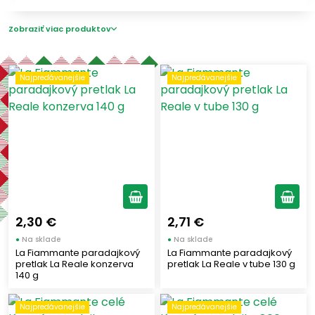
CASA MARRAZZO
(11)
ALCE NERO
(1)
Zobraziť viac produktov
Štítky
Najpredávanejšie
Najpredávanejšie
Dolce Vita
(8)
Najpredávanejšie
(14)
Farba paradajok
Červené paradajky
(50)
2,30 €
2,71 €
Žlté paradajky
(8)
●
Na sklade
●
Na sklade
La Fiammante paradajkový
La Fiammante paradajkový
Druh paradajok
pretlak La Reale konzerva
pretlak La Reale v tube 130 g
140 g
Celé paradajky
(23)
Najpredávanejšie
Najpredávanejšie