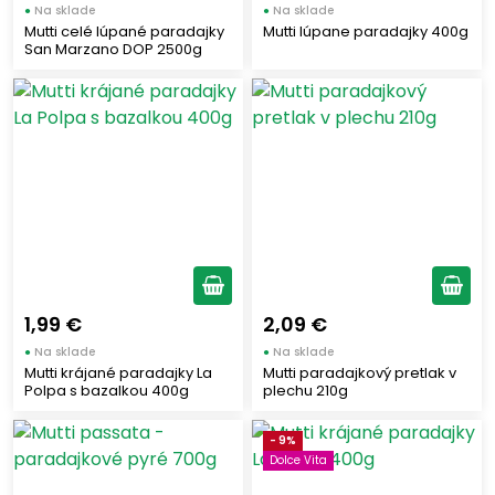
●
Na sklade
●
Na sklade
Mutti celé lúpané paradajky
Mutti lúpane paradajky 400g
San Marzano DOP 2500g
1,99 €
2,09 €
●
Na sklade
●
Na sklade
Mutti krájané paradajky La
Mutti paradajkový pretlak v
Polpa s bazalkou 400g
plechu 210g
- 9%
Dolce Vita