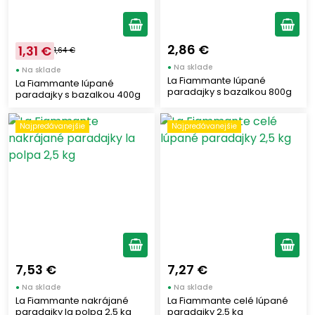
2,86 €
1,31 €
1,64 €
●
Na sklade
●
Na sklade
La Fiammante lúpané
La Fiammante lúpané
paradajky s bazalkou 800g
paradajky s bazalkou 400g
Najpredávanejšie
Najpredávanejšie
7,53 €
7,27 €
●
Na sklade
●
Na sklade
La Fiammante nakrájané
La Fiammante celé lúpané
paradajky la polpa 2,5 kg
paradajky 2,5 kg