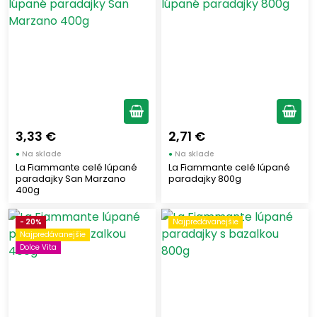
Krájané paradajky
(10)
Pasírované paradajky
(14)
Paradajkový koncentrát
(7)
Odroda paradajok
Cherry paradajky
(8)
3,33 €
2,71 €
Datterino paradajky
(2)
●
Na sklade
●
Na sklade
San Marzano paradajky
La Fiammante celé lúpané
La Fiammante celé lúpané
(7)
paradajky San Marzano
paradajky 800g
400g
Zobraziť len produkty skladom
- 20%
Najpredávanejšie
Najpredávanejšie
Vymazať filtre
Dolce Vita
Zobraziť všetko (30)