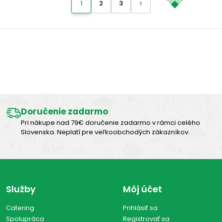
1
2
3
Výborná chuť
Doručenie zadarmo
Pri nákupe nad 79€ doručenie zadarmo v rámci celého
Slovenska. Neplatí pre veľkoobchodých zákazníkov.
Služby
Môj účet
Catering
Prihlásiť sa
Spolupráca
Registrovať sa