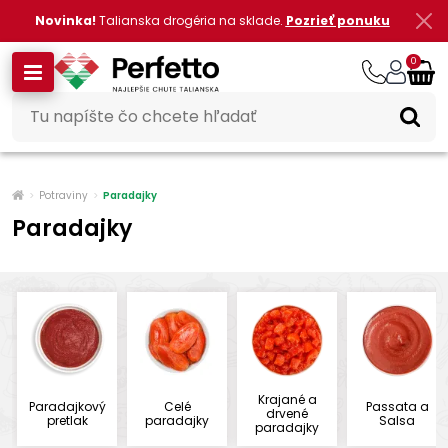
Novinka!
Talianska drogéria na sklade.
Pozrieť ponuku
0
Potraviny
Paradajky
Paradajky
Krajané a
Paradajkový
Celé
Passata a
drvené
pretlak
paradajky
Salsa
paradajky