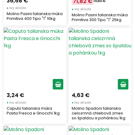
36,68 €
71,82 €
79,80 €
●
Na sklade
●
Na sklade
Molino Pasini talianska múka
Molino Pasini talianska múka
Primitiva 400 Tipo "1" 10kg
Primitiva 300 Tipo "1" 25kg
3,24 €
4,63 €
●
Na sklade
●
Na sklade
Caputo talianska múka
Molino Spadoni talianska
Pasta Fresca e Gnocchi 1kg
celozrnná chlebová zmes
so špaldou a pohánkou 1kg