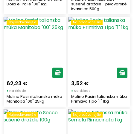
Dolci e Frolle "00" 1kg
sušené droždie - pivovarské
kvasnice 500g
Najpredávanejšie
Najpredávanejšie
62,23 €
3,52 €
●
Na sklade
●
Na sklade
Molino Pasini talianska múka
Molino Pasini talianska múka
Manitoba "00" 25kg
Primitiva Tipo "1" 1kg
Najpredávanejšie
Najpredávanejšie