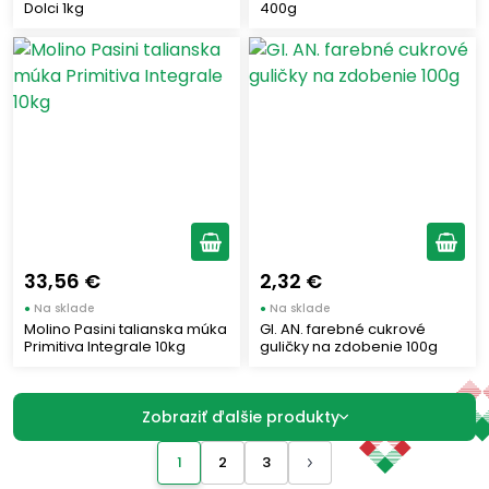
Dolci 1kg
400g
33,56 €
2,32 €
●
Na sklade
●
Na sklade
Molino Pasini talianska múka
GI. AN. farebné cukrové
Primitiva Integrale 10kg
guličky na zdobenie 100g
Zobraziť ďalšie produkty
1
2
3