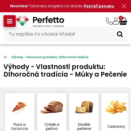
Novinka!
Talianska drogéria na sklade.
Pozrieť ponuku
0
Výhody - Vlastnosti produktu: Dlhoročná tradícia
Výhody - Vlastnosti produktu:
Dlhoročná tradícia - Múky a Pečenie
Pizza a
Chlieb a
Sladké
Cestoviny
focaccia
pečivo
pečenie