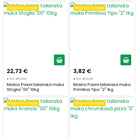
(1)
Najpredávanejšie
Najpredávanejšie
5000
(8)
Prísady
Prísady na pečenie
(5)
Zobraziť len produkty skladom
22,73 €
3,82 €
Vymazať filtre
●
Na sklade
●
Na sklade
Molino Pasini talianska múka
Molino Pasini talianska múka
Sfoglia "00" 10kg
Primitiva Tipo "2" 1kg
Zobraziť všetko (30)
Najpredávanejšie
Najpredávanejšie