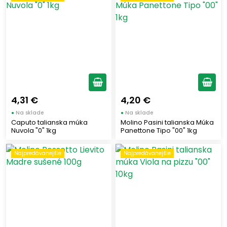
PANEANGELI
(1)
MOLINO PASINI
(48)
ALCE NERO
(1)
Štítky
Nový tovar
(1)
4,31 €
4,20 €
Najpredávanejšie
(20)
●
Na sklade
●
Na sklade
Caputo talianska múka
Molino Pasini talianska Múka
Nuvola "0" 1kg
Panettone Tipo "00" 1kg
Využitie múky
Najpredávanejšie
Najpredávanejšie
Pizza a Focaccia
(46)
Chlieb a Pečivo
(47)
Sladké pečenie
(21)
Cestoviny
(6)
Viacúčelové
(2)