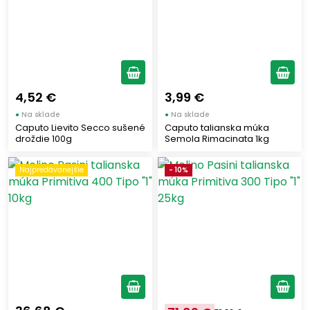
4,52 €
3,99 €
●
Na sklade
●
Na sklade
Caputo Lievito Secco sušené
Caputo talianska múka
droždie 100g
Semola Rimacinata 1kg
Najpredávanejšie
- 10%