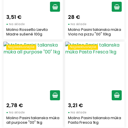
Druh múky
3,51 €
28 €
●
Na sklade
●
Na sklade
Molino Rossetto Lievito
Molino Pasini talianska múka
Tvrdá pšenica
(2)
Madre sušené 100g
Viola na pizzu "00" 10kg
Mäkká pšenica
(64)
Celozrnná pšenica
Najpredávanejšie
Najpredávanejšie
(3)
Bez lepku
(3)
Zmes múk
(3)
Gramáž múky
500
(2)
1000
(29)
2,78 €
3,21 €
10 000
(17)
●
Na sklade
●
Na sklade
Molino Pasini talianska múka
Molino Pasini talianska múka
25 000
(23)
all purpose "00" 1kg
Pasta Fresca 1kg
400