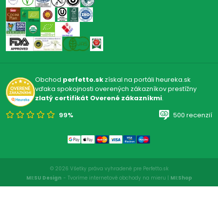
Obchod
perfetto.sk
získal na portáli heureka.sk
vďaka spokojnosti overených zákazníkov prestížny
zlatý certifikát Overené zákazníkmi
.
99%
500 recenzií
© 2026 Všetky práva vyhradené pre Perfetto.sk
MI:SU Design
- Tvoríme internetové obchody na mieru |
MI:Shop