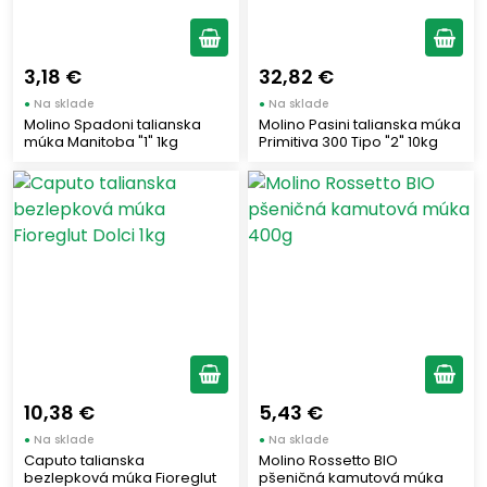
3,18 €
32,82 €
●
Na sklade
●
Na sklade
Molino Spadoni talianska
Molino Pasini talianska múka
múka Manitoba "1" 1kg
Primitiva 300 Tipo "2" 10kg
10,38 €
5,43 €
●
Na sklade
●
Na sklade
Caputo talianska
Molino Rossetto BIO
bezlepková múka Fioreglut
pšeničná kamutová múka