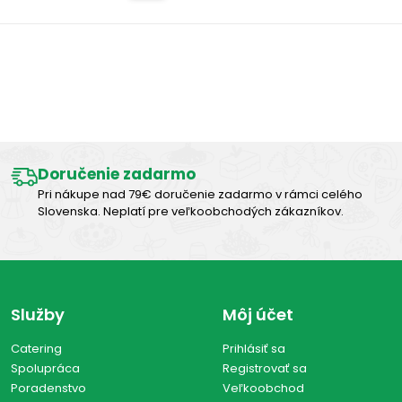
Výborná chuť
Doručenie zadarmo
Pri nákupe nad 79€ doručenie zadarmo v rámci celého
Slovenska. Neplatí pre veľkoobchodých zákazníkov.
Služby
Môj účet
Catering
Prihlásiť sa
Spolupráca
Registrovať sa
Poradenstvo
Veľkoobchod