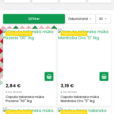
Filter produktov
Filter
Cena
Najpredávanejšie
Najpredávanejšie
-
€
€
Výrobcovia
MOLINO SPADONI
(4)
NOTADOLCE
(1)
2,84 €
3,19 €
GI. AN. AROMI
(2)
●
Na sklade
●
Na sklade
Caputo talianska múka
Caputo talianska múka
CAPUTO
(29)
Pizzeria "00" 1kg
Manitoba Oro "0" 1kg
MOLINO ROSSETTO
(3)
PERUGINA
(1)
Najpredávanejšie
Najpredávanejšie