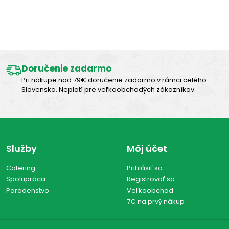
Výborná chuť
Doručenie zadarmo
Pri nákupe nad 79€ doručenie zadarmo v rámci celého
Slovenska. Neplatí pre veľkoobchodých zákazníkov.
Služby
Môj účet
Catering
Prihlásiť sa
Spolupráca
Registrovať sa
Poradenstvo
Veľkoobchod
7€ na prvý nákup