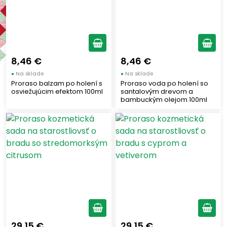
Výrobcovia
PRORASO
(13)
8,46 €
8,46 €
Štítky
●
Na sklade
●
Na sklade
Proraso balzam po holení s
Proraso voda po holení so
osviežujúcim efektom 100ml
santalovým drevom a
Nový tovar
(1)
bambuckým olejom 100ml
Zobraziť len produkty skladom
Vymazať filtre
Zobraziť všetko (13)
29,15 €
29,15 €