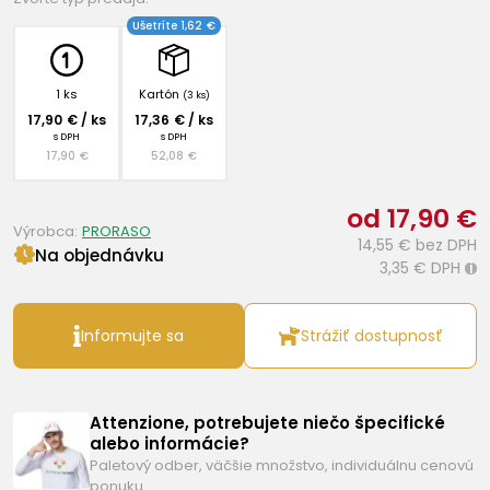
Ušetríte 1,62 €
1 ks
Kartón
(3 ks)
17,90 € / ks
17,36 € / ks
s DPH
s DPH
17,90 €
52,08 €
od 17,90 €
Výrobca:
PRORASO
14,55 €
bez DPH
Na objednávku
3,35 €
DPH
i
Informujte sa
Strážiť dostupnosť
Attenzione, potrebujete niečo špecifické
alebo informácie?
Paletový odber, väčšie množstvo, individuálnu cenovú
ponuku…