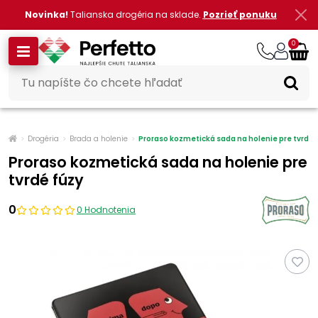
Novinka!
Talianska drogéria na sklade.
Pozrieť ponuku
0
Drogéria
Brada a holenie
Proraso kozmetická sada na holenie pre tvrdé 
Proraso kozmetická sada na holenie pre
tvrdé fúzy
0
0 Hodnotenia