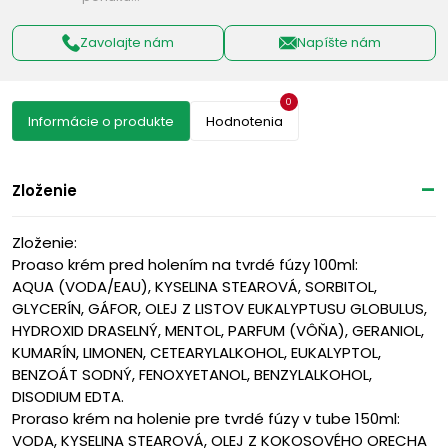
Zavolajte nám
Napíšte nám
0
Informácie o produkte
Hodnotenia
Zloženie
Zloženie:
Proaso krém pred holením na tvrdé fúzy 100ml:
AQUA (VODA/EAU), KYSELINA STEAROVÁ, SORBITOL, 
GLYCERÍN, GÁFOR, OLEJ Z LISTOV EUKALYPTUSU GLOBULUS, 
HYDROXID DRASELNÝ, MENTOL, PARFUM (VÔŇA), GERANIOL, 
KUMARÍN, LIMONEN, CETEARYLALKOHOL, EUKALYPTOL, 
BENZOÁT SODNÝ, FENOXYETANOL, BENZYLALKOHOL, 
DISODIUM EDTA.
Proraso krém na holenie pre tvrdé fúzy v tube 150ml:
VODA, KYSELINA STEAROVÁ, OLEJ Z KOKOSOVÉHO ORECHA