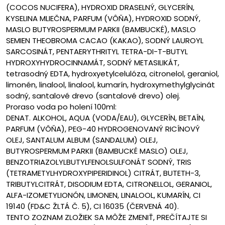
(COCOS NUCIFERA), HYDROXID DRASELNÝ, GLYCERÍN,
KYSELINA MLIEČNA, PARFUM (VÔŇA), HYDROXID SODNÝ,
MASLO BUTYROSPERMUM PARKII (BAMBUCKÉ), MASLO
SEMIEN THEOBROMA CACAO (KAKAO), SODNÝ LAUROYL
SARCOSINÁT, PENTAERYTHRITYL TETRA-DI-T-BUTYL
HYDROXYHYDROCINNAMÁT, SODNÝ METASILIKÁT,
Proraso
tetrasodný EDTA, hydroxyetylcelulóza, citronelol, geraniol,
limonén, linalool, linalool, kumarín, hydroxymethylglycinát
sodný, santalové drevo (santalové drevo) olej.
Proraso voda po holení 100ml:
DENAT. ALKOHOL, AQUA (VODA/EAU), GLYCERÍN, BETAÍN, 
PARFUM (VÔŇA), PEG-40 HYDROGENOVANÝ RICÍNOVÝ 
OLEJ, SANTALUM ALBUM (SANDALUM) OLEJ, 
BUTYROSPERMUM PARKII (BAMBUCKÉ MASLO) OLEJ, 
BENZOTRIAZOLYLBUTYLFENOLSULFONÁT SODNÝ, TRIS 
(TETRAMETYLHYDROXYPIPERIDINOL) CITRÁT, BUTETH-3, 
TRIBUTYLCITRÁT, DISODIUM EDTA, CITRONELLOL, GERANIOL, 
ALFA-IZOMETYLIONÓN, LIMONEN, LINALOOL, KUMARÍN, CI 
19140 (FD&C ŽLTÁ Č. 5), CI 16035 (ČERVENÁ 40).
TENTO ZOZNAM ZLOŽIEK SA MÔŽE ZMENIŤ, PREČÍTAJTE SI