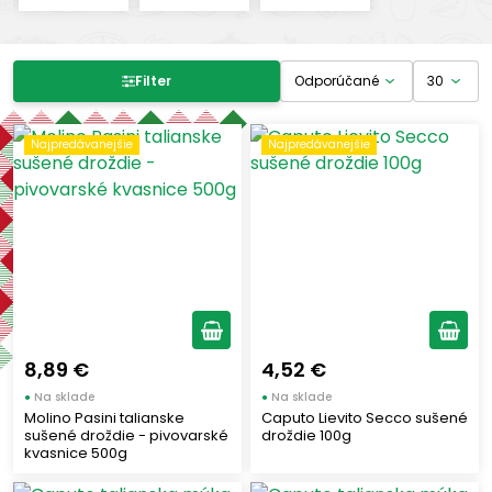
Filter produktov
Filter
Cena
Najpredávanejšie
Najpredávanejšie
-
€
€
Výrobcovia
CAPUTO
(4)
MOLINO PASINI
(1)
8,89 €
4,52 €
●
Na sklade
●
Na sklade
Štítky
Molino Pasini talianske
Caputo Lievito Secco sušené
sušené droždie - pivovarské
droždie 100g
kvasnice 500g
Nový tovar
(1)