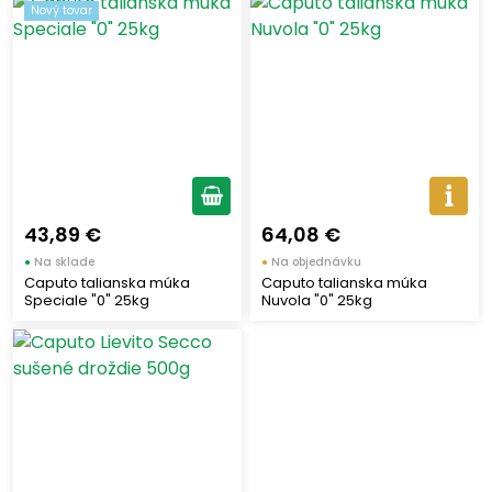
Nový tovar
Najpredávanejšie
(2)
Využitie múky
Pizza a Focaccia
(1)
Chlieb a Pečivo
(2)
Druh múky
43,89 €
64,08 €
●
Na sklade
●
Na objednávku
Caputo talianska múka
Caputo talianska múka
Mäkká pšenica
(2)
Speciale "0" 25kg
Nuvola "0" 25kg
Gramáž múky
500
(1)
25 000
(2)