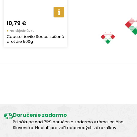
Prísady
Prísady na pečenie
(2)
10,79 €
●
Na objednávku
Caputo Lievito Secco sušené
Zobraziť len produkty skladom
droždie 500g
Vymazať filtre
Zobraziť všetko (5)
Výborná chuť
Doručenie zadarmo
Pri nákupe nad 79€ doručenie zadarmo v rámci celého
Slovenska. Neplatí pre veľkoobchodých zákazníkov.