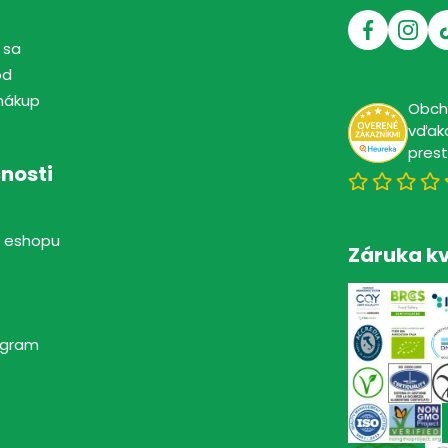
 sa
od
nákup
Obc
vďaka
pres
nosti
 eshopu
Záruka kv
rogram