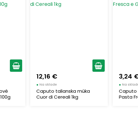
12,16 €
3,24 
●
Na sklade
●
Na sklad
rové
Caputo talianska múka
Caputo 
 100g
Cuor di Cereali 1kg
Pasta Fr