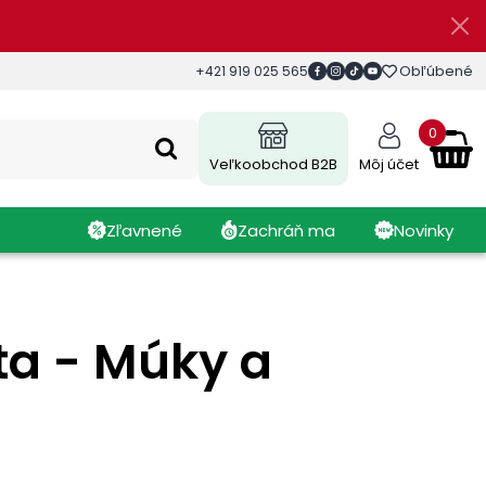
Obľúbené
+421 919 025 565
0
Veľkoobchod B2B
Môj účet
Zľavnené
Zachráň ma
Novinky
ta - Múky a