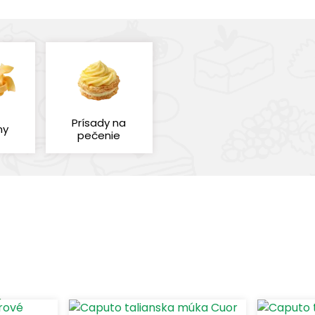
Prísady na
ny
pečenie
Druh múky
Gramáž múky
Zobraziť len produkty 
ia
Tvrdá pšenica
1000
(3)
(1)
(3)
Mäkká pšenica
5000
2)
(2)
(1)
Celozrnná pšenica
(1)