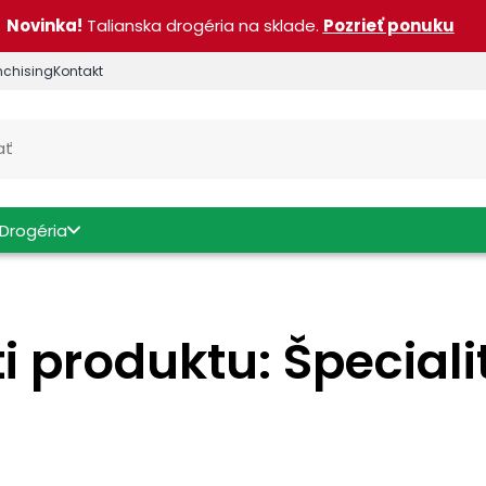
Novinka!
Talianska drogéria na sklade.
Pozrieť ponuku
nchising
Kontakt
Drogéria
i produktu: Špeciali