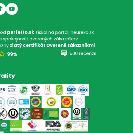
hod
perfetto.sk
získal na portáli heureka.sk
 spokojnosti overených zákazníkov
tížny
zlatý certifikát Overené zákazníkmi
.
500 recenzií
99%
ality