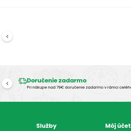
Doručenie zadarmo
Pri nákupe nad 79€ doručenie zadarmo v rámci celéh
Služby
Môj účet