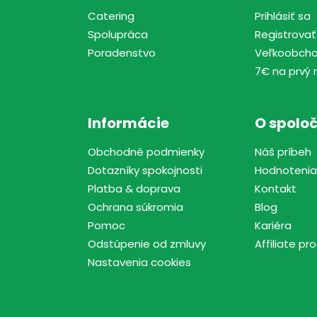
Catering
Prihlásiť sa
Spolupráca
Registrovať
Poradenstvo
Veľkoobch
7€ na prvý 
Informácie
O spoloč
Obchodné podmienky
Náš príbeh
Dotazníky spokojnosti
Hodnotenia
Platba & doprava
Kontakt
Ochrana súkromia
Blog
Pomoc
Kariéra
Odstúpenie od zmluvy
Affiliate p
Nastavenia cookies