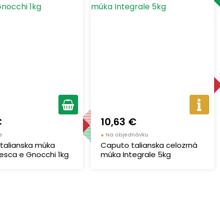
€
10,63 €
e
●
Na objednávku
talianska múka
Caputo talianska celozrná
esca e Gnocchi 1kg
múka Integrale 5kg