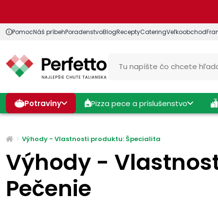
Pomoc
Náš príbeh
Poradenstvo
Blog
Recepty
Catering
Veľkoobchod
Fra
Potraviny
Pizza pece a príslušenstvo
Výhody - Vlastnosti produktu: Špecialita
Výhody - Vlastnost
Pečenie