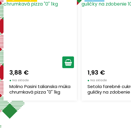
3,88 €
1,93 €
●
Na sklade
●
Na sklade
Molino Pasini talianska múka
Setola farebné cuk
chrumkavá pizza "0" 1kg
guličky na zdobenie