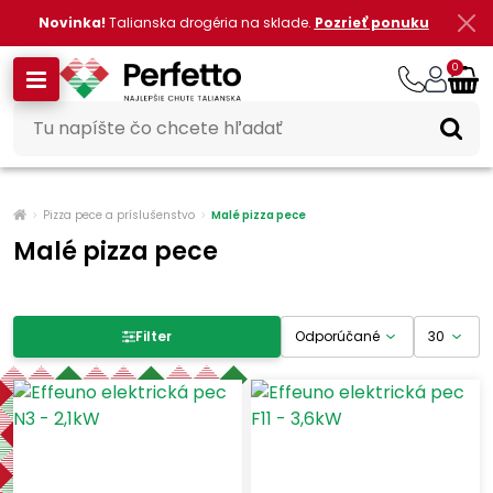
Novinka!
Talianska drogéria na sklade.
Pozrieť ponuku
0
Pizza pece a príslušenstvo
Malé pizza pece
Malé pizza pece
Filter produktov
Filter
Cena
-
€
€