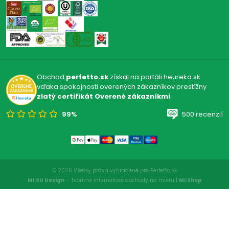
Obchod
perfetto.sk
získal na portáli heureka.sk
vďaka spokojnosti overených zákazníkov prestížny
zlatý certifikát Overené zákazníkmi
.
99%
500 recenzií
© 2026 Všetky práva vyhradené pre Perfetto.sk
MI:SU Design
- Tvoríme internetové obchody na mieru |
MI:Shop