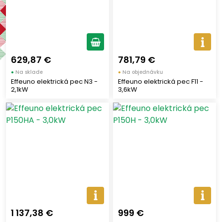
Výrobcovia
VALORIANI
(5)
EFFEUNO
(13)
629,87 €
781,79 €
●
Na sklade
●
Na objednávku
Effeuno elektrická pec N3 -
Effeuno elektrická pec F11 -
Zobraziť len produkty skladom
2,1kW
3,6kW
Vymazať filtre
Zobraziť všetko (18)
1 137,38 €
999 €