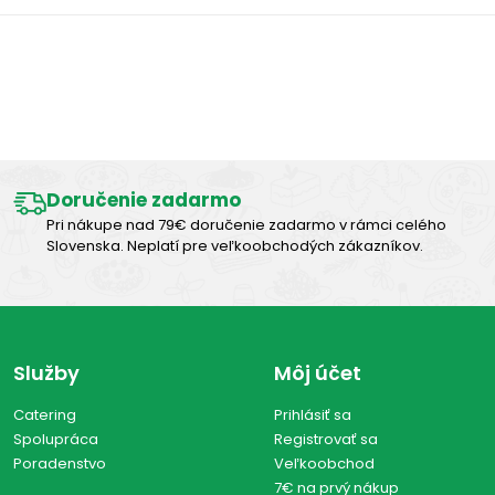
Výborná chuť
Doručenie zadarmo
Pri nákupe nad 79€ doručenie zadarmo v rámci celého
Slovenska. Neplatí pre veľkoobchodých zákazníkov.
Služby
Môj účet
Catering
Prihlásiť sa
Spolupráca
Registrovať sa
Poradenstvo
Veľkoobchod
7€ na prvý nákup