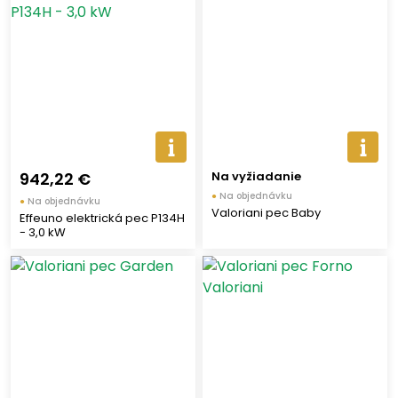
942,22 €
Na vyžiadanie
●
Na objednávku
●
Na objednávku
Valoriani pec Baby
Effeuno elektrická pec P134H
- 3,0 kW