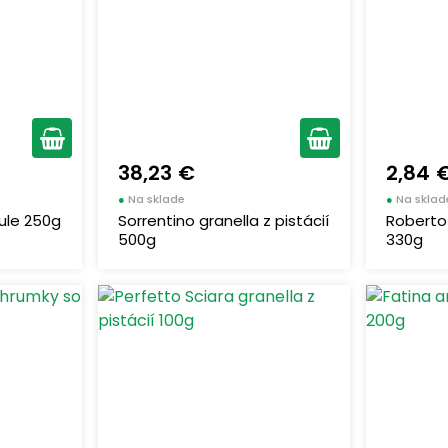
38,23 €
2,84 
●
Na sklade
●
Na sklad
ule 250g
Sorrentino granella z pistácií
Roberto
500g
330g