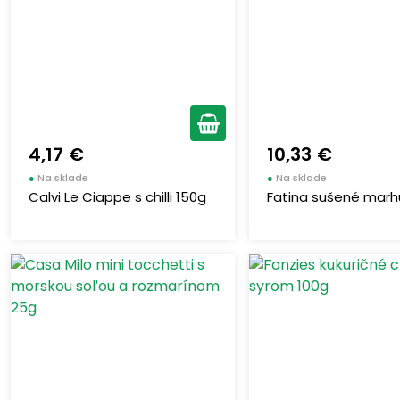
4,17 €
10,33 €
●
Na sklade
●
Na sklade
Calvi Le Ciappe s chilli 150g
Fatina sušené marh