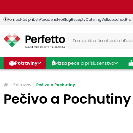
Pomoc
Náš príbeh
Poradenstvo
Blog
Recepty
Catering
Veľkoobchod
Fra
Potraviny
Pizza pece a príslušenstvo
Potraviny
Pečivo a Pochutiny
Pečivo a Pochutiny