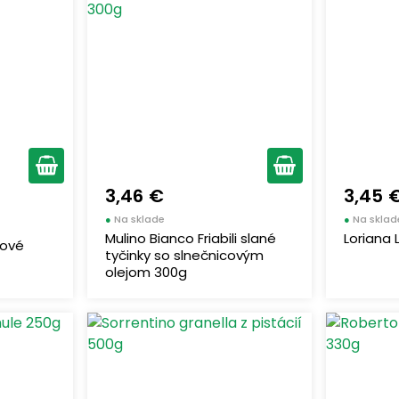
3,46 €
3,45 
●
Na sklade
●
Na sklad
Mulino Bianco Friabili slané
Loriana 
ľové
tyčinky so slnečnicovým
olejom 300g