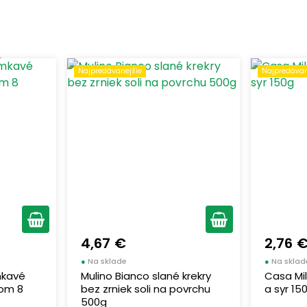
Najpredávanejšie
Najpredávan
4,67 €
2,76 
●
Na sklade
●
Na sklad
mkavé
Mulino Bianco slané krekry
Casa Mil
xom 8
bez zrniek soli na povrchu
a syr 15
500g