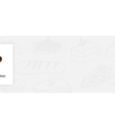
ivo
utiny
Orechy
Ostatné
Zobraziť len produkty 
rissini
Celé orechy
Ostatné
)
(19)
(4)
(1)