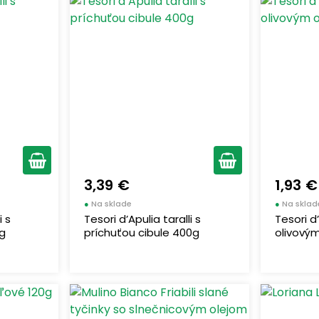
3,39 €
1,93 €
●
Na sklade
●
Na sklad
i s
Tesori d’Apulia taralli s
Tesori d’
0g
príchuťou cibule 400g
olivový