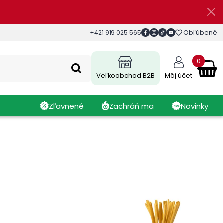
Obľúbené
+421 919 025 565
0
Veľkoobchod B2B
Môj účet
Zľavnené
Zachráň ma
Novinky