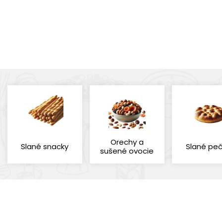
Orechy a
Slané snacky
Slané peč
sušené ovocie
Cena
Výrobcovia
Štítky
Pečivo
Poch
POGGIO DEL FARRO
Nový tovar
Slané pečivo
G
(1)
(2)
(39