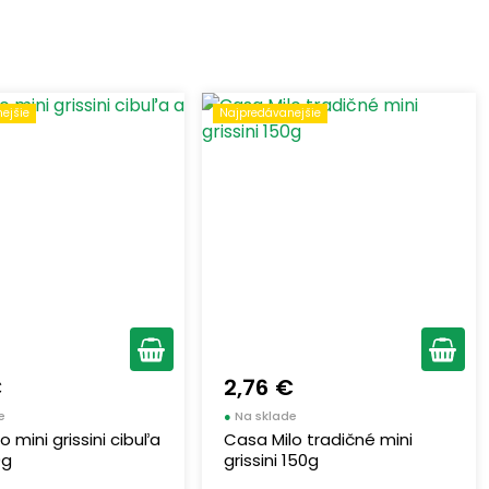
ejšie
Najpredávanejšie
€
2,76 €
e
●
Na sklade
o mini grissini cibuľa
Casa Milo tradičné mini
0g
grissini 150g