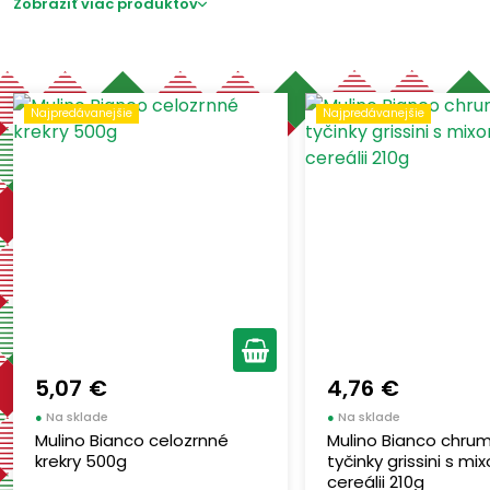
Zobraziť viac produktov
Najpredávanejšie
Najpredávanejšie
5,07 €
4,76 €
●
Na sklade
●
Na sklade
Mulino Bianco celozrnné
Mulino Bianco chru
krekry 500g
tyčinky grissini s mi
cereálii 210g