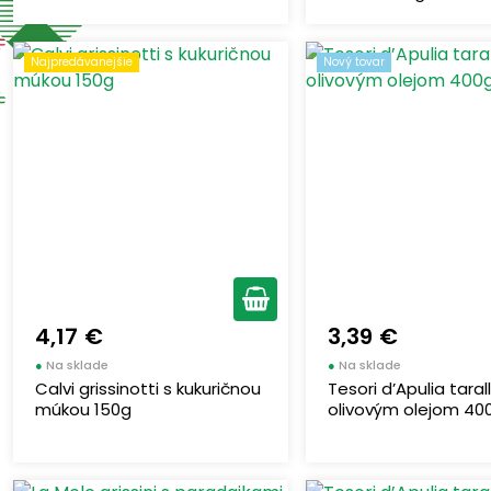
Najpredávanejšie
Nový tovar
4,17 €
3,39 €
●
Na sklade
●
Na sklade
Calvi grissinotti s kukuričnou
Tesori d’Apulia tarall
múkou 150g
olivovým olejom 40