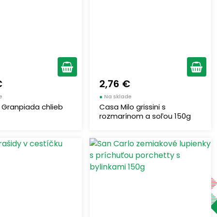
€
2,76 €
e
●
Na sklade
 Granpiada chlieb
Casa Milo grissini s
rozmarínom a soľou 150g