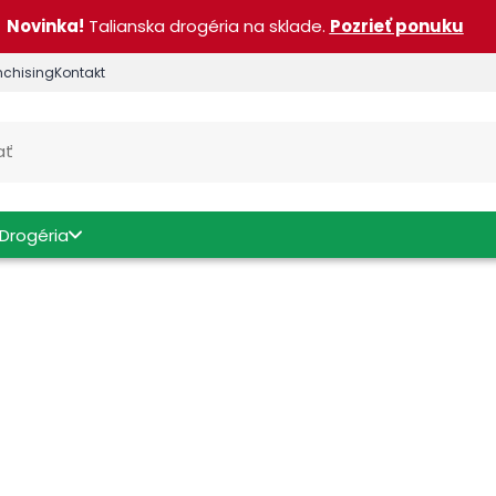
Novinka!
Talianska drogéria na sklade.
Pozrieť ponuku
nchising
Kontakt
Drogéria