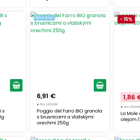
Nový tovar
- 15%
6,91 €
1,86 
●
Na sklade
●
Na sklad
i s
Poggio del Farro BIO granola
La Mole 
0g
s brusnicami a vlašskými
olejom 
orechmi 250g