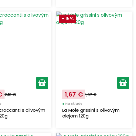
- 15%
€
1,67 €
2,19 €
1,97 €
e
●
Na sklade
croccanti s olivovým
La Mole grissini s olivovým
120g
olejom 120g