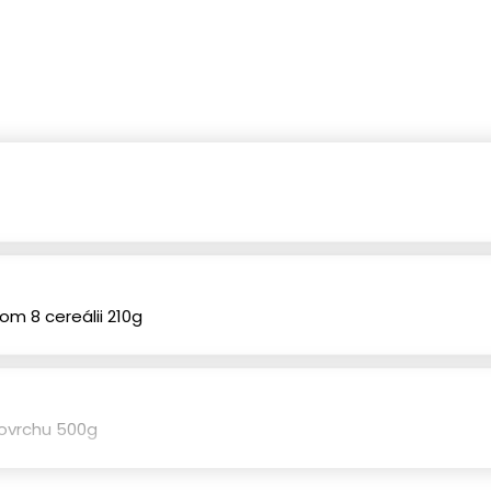
rekry
Sekané orechy
(12)
(2)
aralli
(4)
hipsy
(2)
om 8 cereálii 210g
 povrchu 500g