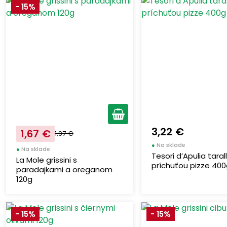
- 15%
3,22 €
1,67 €
1,97 €
●
Na sklade
●
Na sklade
Tesori d’Apulia tarall
La Mole grissini s
príchuťou pizze 40
paradajkami a oreganom
120g
- 15%
- 15%