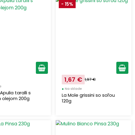
- 15%
1,67 €
1,97 €
e
●
Na sklade
Apulia taralli s
La Mole grissini so soľou
m olejom 200g
120g