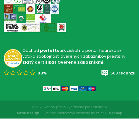
Obchod
perfetto.sk
získal na portáli heureka.sk
vďaka spokojnosti overených zákazníkov prestížny
zlatý certifikát Overené zákazníkmi
.
99%
500 recenzií
© 2026 Všetky práva vyhradené pre Perfetto.sk
MI:SU Design
- Tvoríme internetové obchody na mieru |
MI:Shop