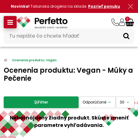
Novinka!
Talianska drogéria na sklade.
Pozrieť ponuku
0
Ocenenia produktu: Vegan
Ocenenia produktu: Vegan - Múky a
Pečenie
Filter produktov
Filter
Cena
Nebol nájdený žiadny produkt. Skúste zmeniť
parametre vyhľadávania.
-
€
€