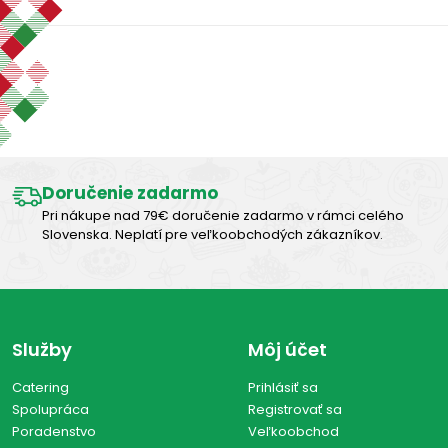
Zobraziť len produkty skladom
Výborná chuť
Vymazať filtre
Zobraziť všetko (0)
Doručenie zadarmo
Pri nákupe nad 79€ doručenie zadarmo v rámci celého
Slovenska. Neplatí pre veľkoobchodých zákazníkov.
Služby
Môj účet
Catering
Prihlásiť sa
Spolupráca
Registrovať sa
Poradenstvo
Veľkoobchod