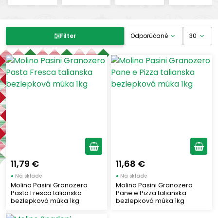
Filter produktov
Filter
Cena
-
€
€
Výrobcovia
MOLINO SPADONI
(1)
MOLINO PASINI
(2)
11,79 €
11,68 €
●
Na sklade
●
Na sklade
Využitie múky
Molino Pasini Granozero
Molino Pasini Granozero
Pasta Fresca talianska
Pane e Pizza talianska
bezlepková múka 1kg
bezlepková múka 1kg
Pizza a Focaccia
(1)