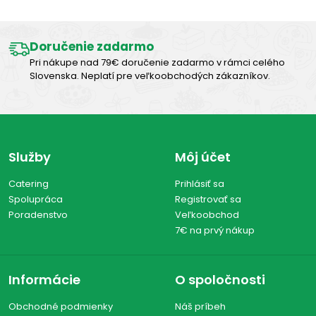
Zobraziť všetko (3)
Doručenie zadarmo
Pri nákupe nad 79€ doručenie zadarmo v rámci celého
Slovenska. Neplatí pre veľkoobchodých zákazníkov.
Služby
Môj účet
Catering
Prihlásiť sa
Spolupráca
Registrovať sa
Poradenstvo
Veľkoobchod
7€ na prvý nákup
Informácie
O spoločnosti
Obchodné podmienky
Náš príbeh