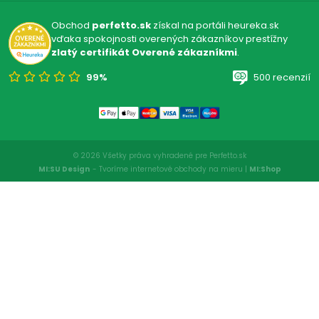
Obchod
perfetto.sk
získal na portáli heureka.sk
vďaka spokojnosti overených zákazníkov prestížny
zlatý certifikát Overené zákazníkmi
.
99%
500 recenzií
© 2026 Všetky práva vyhradené pre Perfetto.sk
MI:SU Design
- Tvoríme internetové obchody na mieru |
MI:Shop