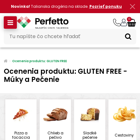
Novinka!
Talianska drogéria na sklade.
Pozrieť ponuku
0
Ocenenia produktu: GLUTEN FREE
Ocenenia produktu: GLUTEN FREE -
Múky a Pečenie
Pizza a
Chlieb a
Sladké
Cestoviny
focaccia
pečivo
pečenie