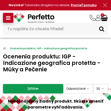
Novinka!
Talianska drogéria na sklade.
Pozrieť ponuku
0
Ocenenia produktu: IGP - Indicazione geografica protetta
Ocenenia produktu: IGP -
Indicazione geografica protetta -
Múky a Pečenie
Filter produktov
Filter
Cena
Nebol nájdený žiadny produkt. Skúste zmeniť
parametre vyhľadávania.