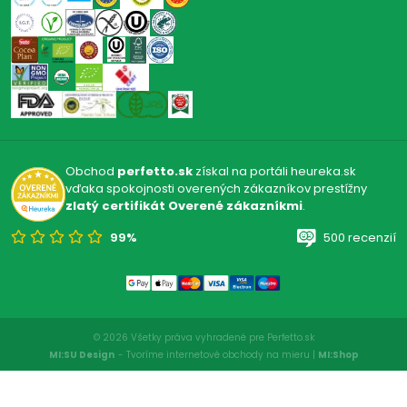
Obchod
perfetto.sk
získal na portáli heureka.sk
vďaka spokojnosti overených zákazníkov prestížny
zlatý certifikát Overené zákazníkmi
.
99%
500 recenzií
© 2026 Všetky práva vyhradené pre Perfetto.sk
MI:SU Design
- Tvoríme internetové obchody na mieru |
MI:Shop