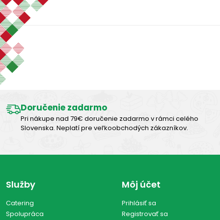
-
€
€
Zobraziť len produkty skladom
Výborná chuť
Vymazať filtre
Zobraziť všetko (0)
Doručenie zadarmo
Pri nákupe nad 79€ doručenie zadarmo v rámci celého
Slovenska. Neplatí pre veľkoobchodých zákazníkov.
Služby
Môj účet
Catering
Prihlásiť sa
Spolupráca
Registrovať sa