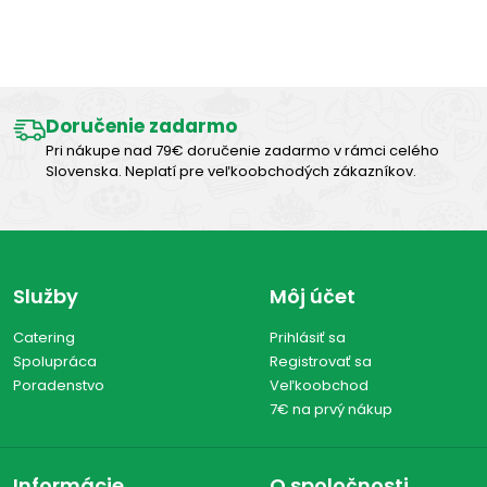
Výborná chuť
Doručenie zadarmo
Pri nákupe nad 79€ doručenie zadarmo v rámci celého
Slovenska. Neplatí pre veľkoobchodých zákazníkov.
Služby
Môj účet
Catering
Prihlásiť sa
Spolupráca
Registrovať sa
Poradenstvo
Veľkoobchod
7€ na prvý nákup
Informácie
O spoločnosti