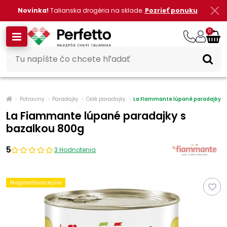
Novinka!
Talianska drogéria na sklade.
Pozrieť ponuku
0
Potraviny
Paradajky
Celé paradajky
La Fiammante lúpané paradajky s
La Fiammante lúpané paradajky s
bazalkou 800g
5
3 Hodnotenia
Najpredávanejšie