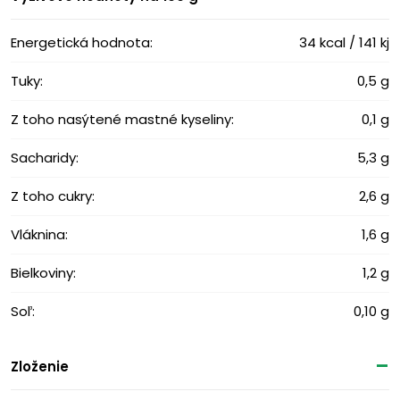
Energetická hodnota:
34 kcal / 141 kj
Tuky:
0,5 g
Z toho nasýtené mastné kyseliny:
0,1 g
Sacharidy:
5,3 g
Z toho cukry:
2,6 g
Vláknina:
1,6 g
Bielkoviny:
1,2 g
Soľ:
0,10 g
Zloženie