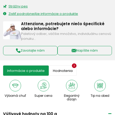
Strážny pes
Zistiť podrobnejšie informácie o produkte
Attenzione, potrebujete niečo špecifické
alebo informácie?
Paletový odber, väčšie množstvo, individuálnu cenovú
ponuku…
Zavolajte nám
Napíšte nám
3
Informácie o produkte
Hodnotenia
Výborná chuť
Super cena
Elegantný
Tip na obed
dizajn
Výživové ​​hodnoty na 100 g