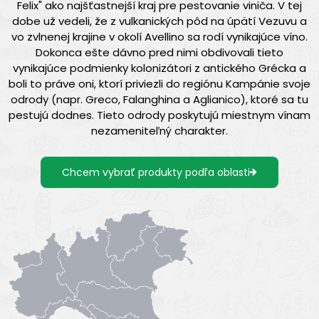
Felix" ako najšťastnejší kraj pre pestovanie viniča. V tej
dobe už vedeli, že z vulkanických pôd na úpätí Vezuvu a
vo zvlnenej krajine v okolí Avellino sa rodí vynikajúce víno.
Dokonca ešte dávno pred nimi obdivovali tieto
vynikajúce podmienky kolonizátori z antického Grécka a
boli to práve oni, ktorí priviezli do regiónu Kampánie svoje
odrody (napr. Greco, Falanghina a Aglianico), ktoré sa tu
pestujú dodnes. Tieto odrody poskytujú miestnym vínam
nezameniteľný charakter.
Chcem vybrať produkty podľa oblasti