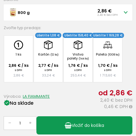
2,86 €
800 g
2,40 € bez DPH
Zvoľte typ predaja:
Ušetríte 1,08 €
Ušetríte 158,40 €
Ušetríte 1 169,28 €
1 ks
Kartón
Vrstva
Paleta
(12 ks)
(1008 ks)
palety
(144 ks)
2,86 € / ks
2,77 € / ks
1,76 € / ks
1,70 € / ks
s DPH
s DPH
s DPH
s DPH
2,86 €
33,24 €
253,44 €
1 713,60 €
od 2,86 €
Výrobca:
LA FIAMMANTE
2,40 €
bez DPH
Na sklade
0,46 €
DPH
i
–
+
Vložiť do košíka