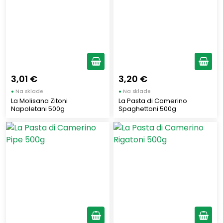
Krátke cestoviny
(112)
Dlhé cestoviny
(63)
Druh cestovín
3,01 €
3,20 €
Klasické cestoviny
(125)
●
Na sklade
●
Na sklade
Farebné cestoviny
(20)
La Molisana Zitoni
La Pasta di Camerino
Napoletani 500g
Spaghettoni 500g
Plnené cestoviny
(13)
Detské cestoviny
(3)
Proteínové cestoviny
(3)
Chladené cestoviny
(9)
Zobraziť len produkty skladom
Vymazať filtre