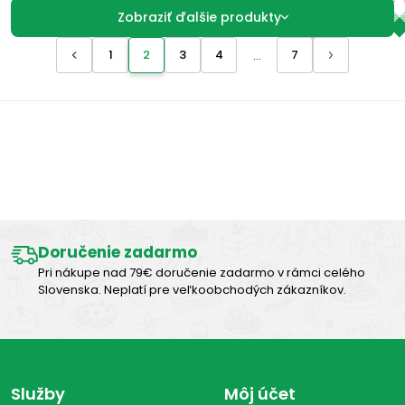
Zobraziť ďalšie produkty
1
2
3
4
7
...
Výborná chuť
Doručenie zadarmo
Pri nákupe nad 79€ doručenie zadarmo v rámci celého
Slovenska. Neplatí pre veľkoobchodých zákazníkov.
Služby
Môj účet