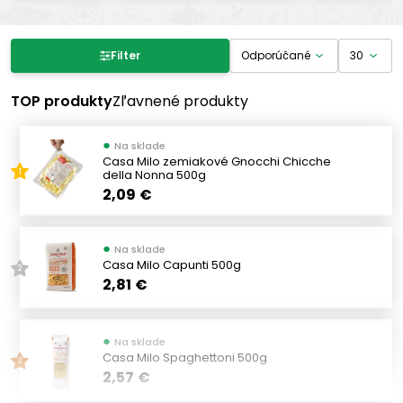
Filter produktov
Filter
Cena
TOP produkty
Zľavnené produkty
●
Na sklade
-
€
€
Casa Milo zemiakové Gnocchi Chicche
della Nonna 500g
1
2,09 €
Výrobcovia
●
Na sklade
MAFFEI
(7)
Casa Milo Capunti 500g
2
DE CECCO
2,81 €
(1)
PAGANI
(4)
BARILLA
(22)
●
Na sklade
Casa Milo Spaghettoni 500g
MAMMA EMMA
(4)
3
2,57 €
TIPICO
(1)