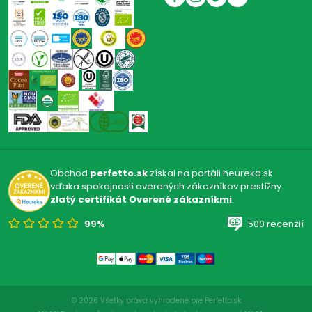
Obchod
perfetto.sk
získal na portáli heureka.sk
vďaka spokojnosti overených zákazníkov prestížny
zlatý certifikát Overené zákazníkmi
.
99%
500 recenzií
© 2026 Všetky práva vyhradené pre Perfetto.sk