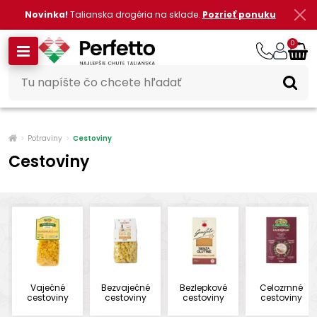
Novinka!
Talianska drogéria na sklade.
Pozrieť ponuku
0
Potraviny
Cestoviny
Cestoviny
Vaječné
Bezvaječné
Bezlepkové
Celozrnné
cestoviny
cestoviny
cestoviny
cestoviny