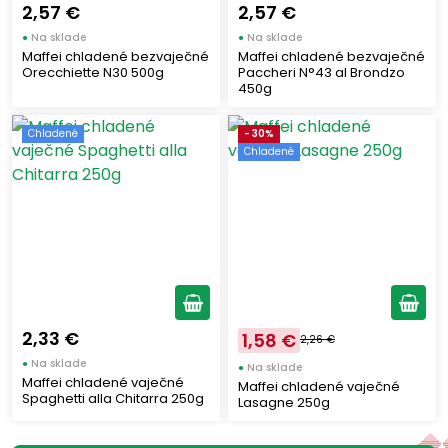
2,57 €
2,57 €
●
Na sklade
●
Na sklade
Maffei chladené bezvaječné
Maffei chladené bezvaječné
Orecchiette N30 500g
Paccheri N°43 al Brondzo
450g
Chladené
- 30%
Chladené
2,33 €
1,58 €
2,26 €
●
Na sklade
●
Na sklade
Maffei chladené vaječné
Maffei chladené vaječné
Spaghetti alla Chitarra 250g
Lasagne 250g